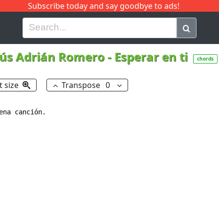
Subscribe today and say goodbye to ads!
G
H
I
J
K
L
M
N
O
P
Q
R
sús Adrián Romero
-
Esperar en ti
chords
t size
Transpose
0
na canción.
