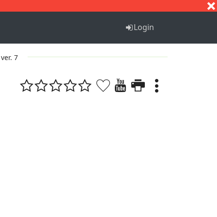
S
T
U
V
W
X
Y
Z
Login
ver. 7