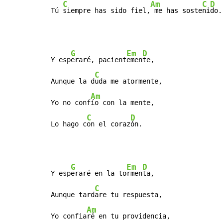
C
Am
C
D
Tú 
siempre has sido fiel,
 me has soste
ni
do.
G
Em
D
Y esp
eraré, pacient
emen
te,

C
Aunque la d
uda me atormente,

Am
Yo no conf
ío con la mente,

C
D
Lo hago c
on el coraz
ón.
G
Em
D
Y esp
eraré en la to
rmen
ta,

C
Aunque tard
are tu respuesta,

Am
Yo confia
ré en tu providencia,
