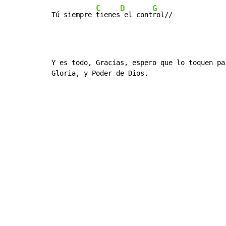
C
D
G
Tú siempre 
tienes
 el cont
rol//
Y es todo, Gracias, espero que lo toquen par
Gloria, y Poder de Dios.