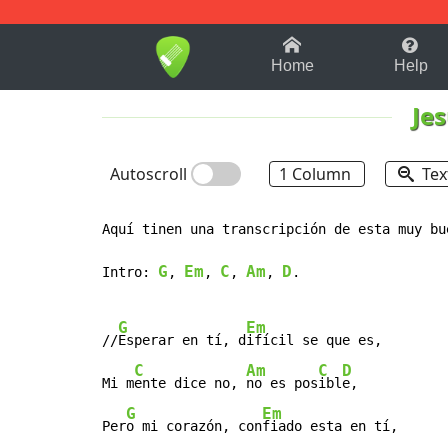
1-9
A
B
C
D
E
F
Home
Help
Je
Autoscroll
1 Column
Tex
Aquí tinen una transcripción de esta muy bue
G
Em
C
Am
D
Intro: 
, 
, 
, 
, 
.

G
Em
//
Esperar en tí, d
ifícil se que es,

C
Am
C
D
Mi m
ente dice no, 
no es pos
ibl
e,

G
Em
Per
o mi corazón, con
fiado esta en tí,
