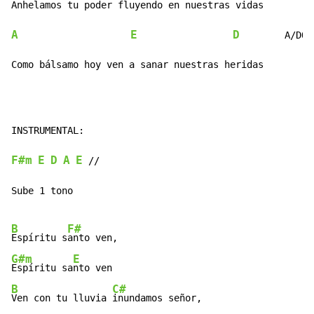
Anhelamos tu poder fl
uyendo en nuestras 
A
E
D
        A/DO#

Como bálsamo hoy ven a sanar nuestras heridas
INSTRUMENTAL:

F#m
E
D
A
E
 //

Sube 1 tono

B
F#
Espíritu s
G#m
E
Espíritu sa
B
C#
Ven con tu lluvia 
inundamos señor,
