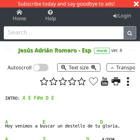
Subscribe today and say goodbye to ads!
1-9
A
B
C
D
E
F
G
H
I
J
K
Login
Home
Help
Jesús Adrián Romero
-
Esp
ver. 6
chords
Autoscroll
Text size
Transpos
A
E
F#m
D
E
INTRO: 
A
E
D
Hoy venimos a b
uscar un destello de tu
A
E
D
     A/DO#
