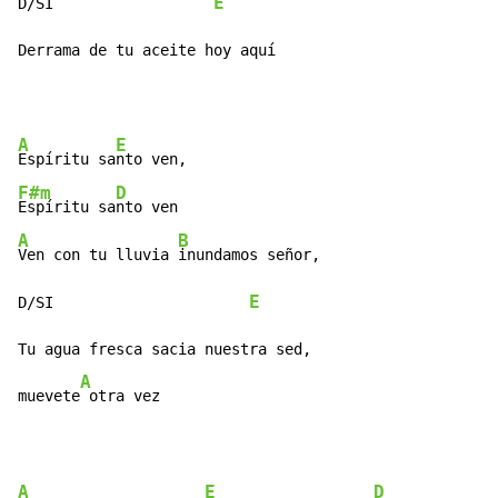
E
D/SI                  
Derrama de tu aceite hoy aquí
A
E
Espíritu sa
F#m
D
Espíritu sa
A
B
Ven con tu lluvia 
inundamos señor,

E
D/SI                      
Tu agua fresca sacia nuestra sed,

A
muevete
 otra vez
A
E
D