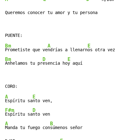
Queremos conocer tu amor y tu persona
Bm
A
E
Prometiste que ve
ndrías a llenarn
Bm
D
E
Anhelamos tu pr
esencia ho
y aquí
A
E
Espíritu sa
F#m
D
Espíritu sa
A
B
Manda tu fuego con
súmenos señor
