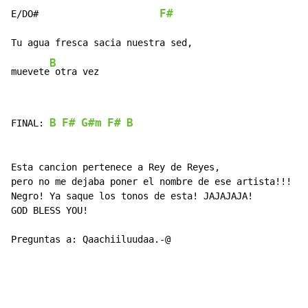
F#
E/DO#                      
Tu agua fresca sacia nuestra sed,

B
muevete
 otra vez
B
F#
G#m
F#
B
FINAL: 
Esta cancion pertenece a Rey de Reyes,

pero no me dejaba poner el nombre de ese artista!!!

Negro! Ya saque los tonos de esta! JAJAJAJA!

GOD BLESS YOU!

Preguntas a: Qaachiiluudaa.-@