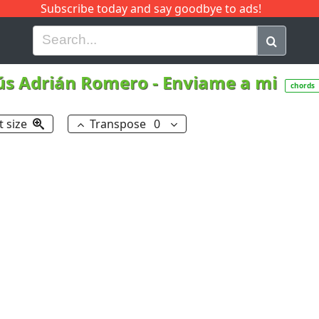
Subscribe today and say goodbye to ads!
G
H
I
J
K
L
M
N
O
P
Q
R
ús Adrián Romero
-
Enviame a mi
chords
t size
Transpose
0