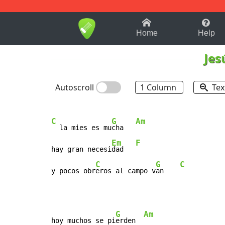
1-9
A
B
C
D
E
F
Home
Help
Jes
Autoscroll
1 Column
Tex
C
G
Am
  la mies es mu
cha   
Em
F
hay gran necesi
dad   
C
G
C
y pocos obr
eros al campo v
an    
G
Am
hoy muchos se pi
erden  