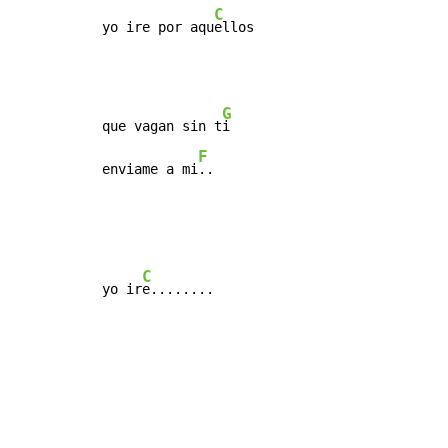
C
yo ire por aqu
ellos
G
que vagan sin t
i

F
enviame a mi
..
C
yo ir
e........