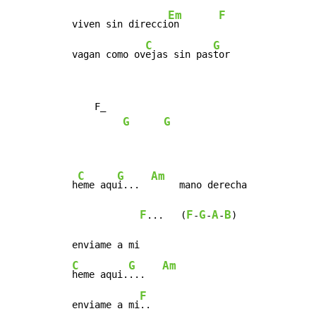
Em
F
viven sin direcci
on       
C
G
vagan como ov
ejas sin pas
tor
    F_

G
G
C
G
Am
h
eme aqu
i...  
     mano derecha

F
F
G
A
B
...   (
-
-
-
)

C
G
Am
heme aqui.
...   
F
enviame a mi
..
