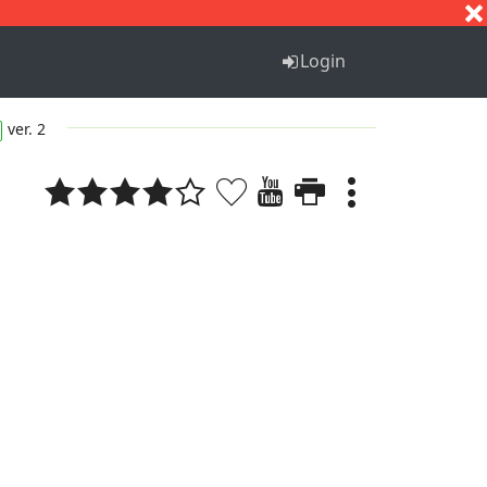
S
T
U
V
W
X
Y
Z
Login
ver. 2