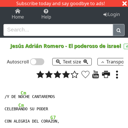
Subscribe today and say goodbye to ads!
1-9
A
B
C
D
E
F
G
H
I
J
K
Login
Home
Help
Jesús Adrián Romero
-
El poderoso de israel
c
Autoscroll
Text size
Transpos
Cm
/Y DE N
OCHE CANTAREMOS

Cm
CELEBR
ANDO SU PODER

G7
CON ALEGRIA DEL CORA
ZON,
