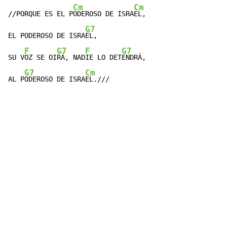
Cm
Cm
//PORQUE ES EL P
ODEROSO DE ISRA
EL,

G7
EL PODEROSO DE ISRA
EL,

F
G7
F
G7
SU V
OZ SE OI
RÁ, NAD
IE LO DET
ENDRÁ,

G7
Cm
AL P
ODEROSO DE ISRA
EL.///