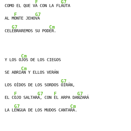
F
G7
COMO EL QUE V
A CON LA FL
AUTA

F
G7
AL M
ONTE JEHO
VÁ

G7
Cm
CEL
EBRAREMOS SU POD
ER.
Cm
Y LOS O
JOS DE LOS CIEGOS

Cm
SE ABRI
ÁN Y ELLOS VERÁN

G7
LOS OÍDOS DE LOS SORDOS 
OIRÁN,

F
G7
F
G7
EL C
OJO SALTAR
Á, CON 
EL ARPA DA
NZARÁ

G7
Cm
LA L
ENGUA DE LOS MUDOS CANTA
RÁ.