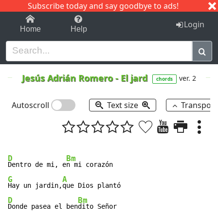
Subscribe today and say goodbye to ads!
1-9
A
B
C
D
E
F
G
H
I
J
K
Login
Home
Help
Jesús Adrián Romero
-
El jard
ver. 2
chords
Autoscroll
Text size
Transpos
D
Bm
Dentro de mi, e
G
A
Hay un jardin,
D
Bm
Donde pasea el ben