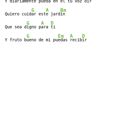
Y diariam
ente pueda en 
el tu voz o
ir

G
A
Bm
Quiero cuid
ar est
e jard
in

G
A
D
Que sea d
igno p
ara 
ti

G
Em
A
D
Y fruto b
ueno de mi pu
edas 
recib
ir