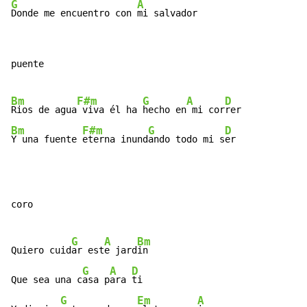
G
A
Donde me encuentro con 
mi salvador
puente

Bm
F#m
G
A
D
Rios de agua
 viva él ha 
hecho en
 mi cor
Bm
F#m
G
D
Y una fuente 
eterna inund
ando todo mi s
er
coro

G
A
Bm
Quiero cuid
ar est
e jard
in

G
A
D
Que sea una c
asa p
ara 
ti

G
Em
A