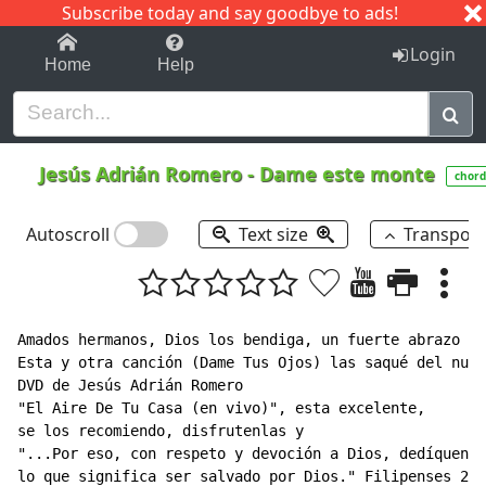
Subscribe today and say goodbye to ads!
1-9
A
B
C
D
E
F
G
H
I
J
K
Login
Home
Help
Jesús Adrián Romero
-
Dame este monte
chord
Autoscroll
Text size
Transpos
Amados hermanos, Dios los bendiga, un fuerte abrazo de
Esta y otra canción (Dame Tus Ojos) las saqué del nuev
DVD de Jesús Adrián Romero

"El Aire De Tu Casa (en vivo)", esta excelente,

se los recomiendo, disfrutenlas y

"...Por eso, con respeto y devoción a Dios, dedíquense
lo que significa ser salvado por Dios." Filipenses 2:1