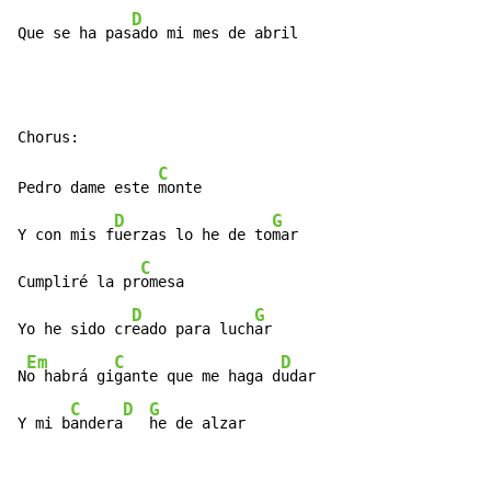
D
Que se ha pas
ado mi mes de abril
C
Pedro dame este 
monte

D
G
Y con mis f
uerzas lo he de to
mar

C
Cumpliré la pr
omesa

D
G
Yo he sido cr
eado para luch
ar

Em
C
D
N
o habrá gi
gante que me haga d
udar

C
D
G
Y mi b
andera
he de alzar