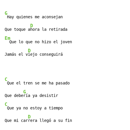
G
 Hay quienes me aconsejan

D
Que toque a
Em
  Que lo que no hizo el joven

D
Jamás el v
iejo conseguirá
C
 Que el tren se me ha pasado

G
Que debe
C
 Que ya no estoy a tiempo

D
Que mi car
rera llegó a su fin