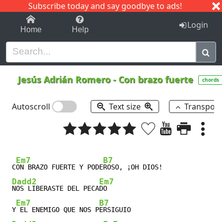
Subscribe today and say goodbye to ads!
1-9
A
B
C
D
E
F
G
H
I
J
K
Login
Home
Help
Jesús Adrián Romero
-
Con brazo fuerte
chords
Autoscroll
Text size
Transpos
Em7
B7
 C
ON BRAZO FUERTE Y PODE
ROSO, ¡OH DIOS!

Dadd2
Em7
NOS LIBERASTE DEL PECA
DO

Em7
B7
 Y
 EL ENEMIGO QUE NOS P
ERSIGUIO
