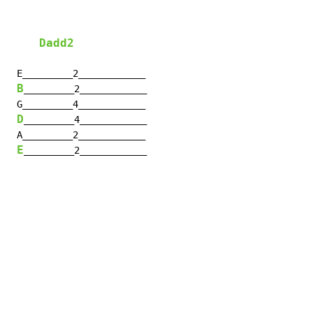
Dadd2
 E_________2____________

B
_________2____________

 G_________4____________

D
_________4____________

 A_________2____________

E
_________2____________