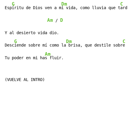
G
Dm
C
Esp
íritu de Dios ven a m
i vida, como lluvia que t
ardo,

Am
D
 / 
Y al desierto vida dio.

G
Dm
C
Desc
iende sobre mí como la
 brisa, que destile sobr
e mí
Am
Tu poder en mi ha
s fluir.
(VUELVE AL INTRO)