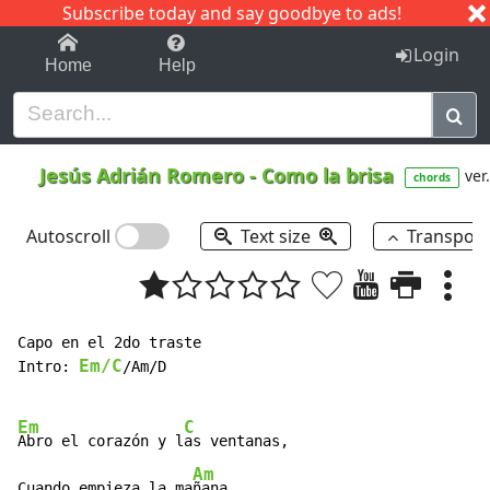
Subscribe today and say goodbye to ads!
1-9
A
B
C
D
E
F
G
H
I
J
K
Login
Home
Help
Jesús Adrián Romero
-
Como la brisa
ver
chords
Autoscroll
Text size
Transpos
Capo en el 2do traste

Em/C
Intro: 
/Am/D

Em
C
Abro el corazón y l
as ventanas,

Am
Cuando empieza la ma
ñana,
