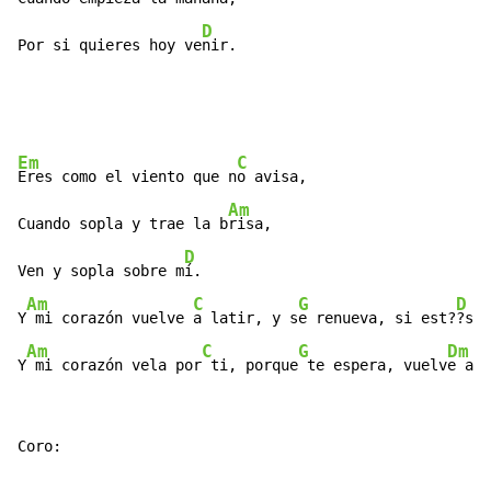
D
Por si quieres hoy ve
nir.
Em
C
Eres como el viento que n
o avisa,

Am
Cuando sopla y trae la b
risa,

D
Ven y sopla sobre m
í.

Am
C
G
D
Y
 mi corazón vuelve 
a latir, y s
e renueva, si est?
?s a
Am
C
G
Dm
Y
 mi corazón vela por
 ti, porque
 te espera, vuelv
e a v
Coro:
