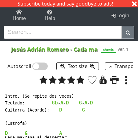
Subscribe today and say goodbye to ads!
1-9
A
B
C
D
E
F
G
H
I
J
K
Login
Home
Help
Jesús Adrián Romero
-
Cada ma
ver. 1
chords
Autoscroll
Text size
Transpos
Intro. (Se repite dos veces)

Gb
A
D
G
A
D
Teclado:           
-
-
-
-
D
G
Guitarra (Acorde):    
D
G
A
Cada ma?
?ana al desper