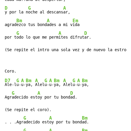
D
G
A
y por la n
oche al descans
ar,

Bm
A
Em
agrad
ezco tus bond
ades a mi v
ida

G
A
D
por t
odo lo que me perm
ites difrut
ar.

(Se repite el intro una sola vez y de nuevo la estrofa
D7
G
A
Bm
A
G
A
Bm
A
G
A
Bm
Ale-l
u-
u-
ya, 
Alel
u-
u-
ya, 
Alel
u-
u-
ya,

G
A
D
Agr
adecido est
oy por tu bond
ad.

(Se repite el coro).

G
A
Bm
. . .Agr
adecido est
oy por tu bond
ad.

G
A
Bm