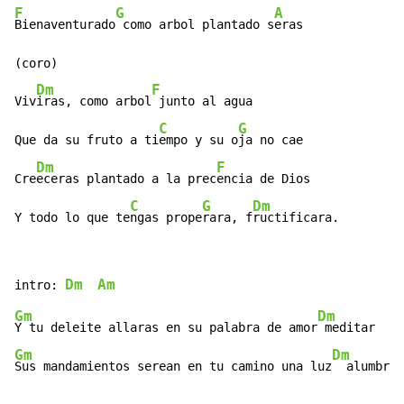
F
G
A
Bienaventurado
 como arbol plantado s
eras

(coro)

Dm
F
Viv
iras, como arbol
 junto al agua

C
G
Que da su fruto a ti
empo y su o
ja no cae

Dm
F
Cre
eceras plantado a la prec
encia de Dios

C
G
Dm
Y todo lo que te
ngas prope
rara, f
ructificara.
Dm
Am
intro: 
Gm
Dm
Y tu deleite allaras en su palabra de amor
Gm
Dm
Sus mandamientos serean en tu camino una luz
  alumbrar