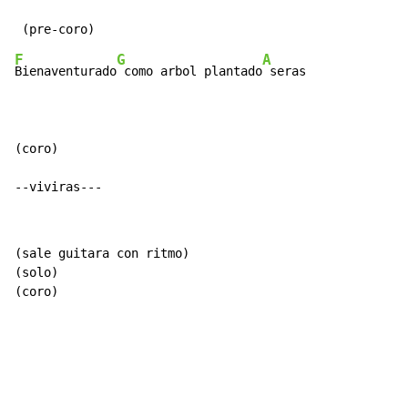
F
G
A
Bienaventurado
 como arbol plantado
 seras

(coro)

--viviras---
(sale guitara con ritmo)

(solo)

(coro)