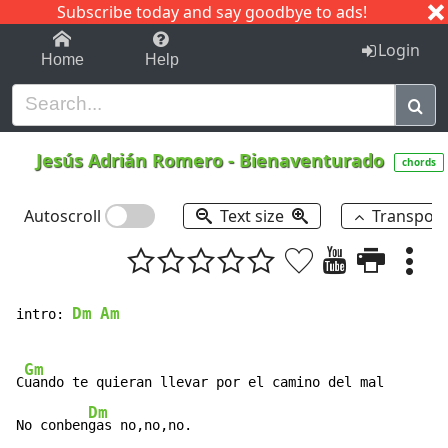
Subscribe today and say goodbye to ads!
1-9
A
B
C
D
E
F
G
H
I
J
K
Login
Home
Help
Jesús Adrián Romero
-
Bienaventurado
chords
Autoscroll
Text size
Transpos
Dm
Am
intro: 
Gm
C
uando te quieran llevar por el camino del mal

Dm
No conben