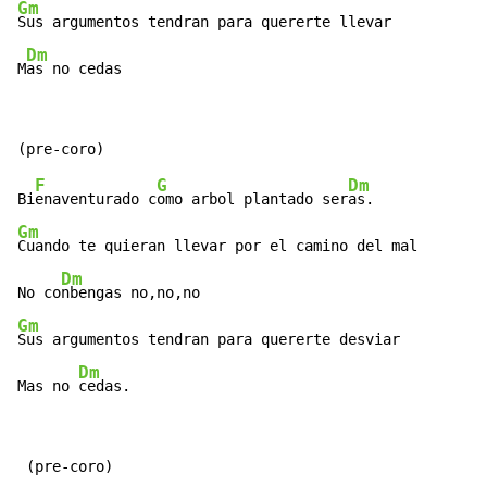
Gm
Sus argumentos tendran para quererte llevar

Dm
M
as no cedas
F
G
Dm
Bi
enaventurado c
omo arbol plantado ser
Gm
Cuando te quieran llevar por el camino del mal

Dm
No co
Gm
Sus argumentos tendran para quererte desviar

Dm
Mas no 
cedas.