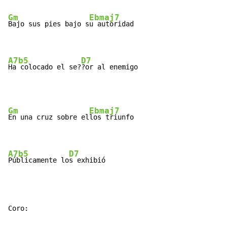
Gm
Ebmaj7
Bajo sus pies bajo s
u autoridad

A7b5
D7
Ha colocado el se?
?or al enemigo
Gm
Ebmaj7
En una cruz sobre el
los triunfo

A7b5
D7
Públicamente lo
s exhibió
Coro:
