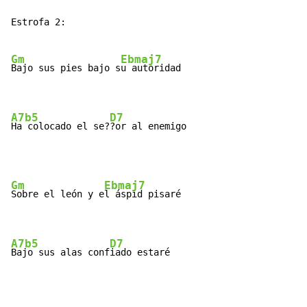
Estrofa 2:

Gm
Ebmaj7
Bajo sus pies bajo s
u autoridad

A7b5
D7
Ha colocado el se?
?or al enemigo
Gm
Ebmaj7
Sobre el león y e
l áspid pisaré

A7b5
D7
Bajo sus alas conf
iado estaré