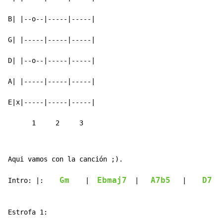
B| |--o--|-----|-----|

G| |-----|-----|-----|

D| |--o--|-----|-----|

A| |-----|-----|-----|

E|x|-----|-----|-----|

      1     2     3
Aqui vamos con la canción ;).

Gm
Ebmaj7
A7b5
D7
Intro: |:    
    |  
  |   
   |    
  
Estrofa 1:
