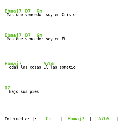
Ebmaj7
D7
Gm
 Mas que 
vence
dor soy en Cristo

Ebmaj7
D7
Gm
 Mas que 
vence
dor soy en ÉL
Ebmaj7
A7b5
 Todas las cosas 
Él las sometio

D7
  Bajo sus pies
Gm
Ebmaj7
A7b5
Intermedio: |:    
    |  
  |   
   |    