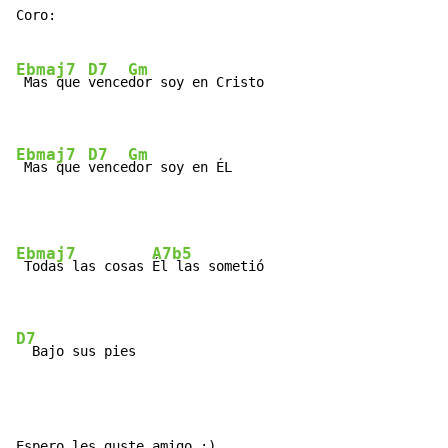
Coro:

Ebmaj7
D7
Gm
 Mas que 
vence
dor soy en Cristo

Ebmaj7
D7
Gm
 Mas que 
vence
dor soy en ÉL
Ebmaj7
A7b5
 Todas las cosas 
Él las sometió

D7
  Bajo sus pies
Espero les guste amigo ;).
