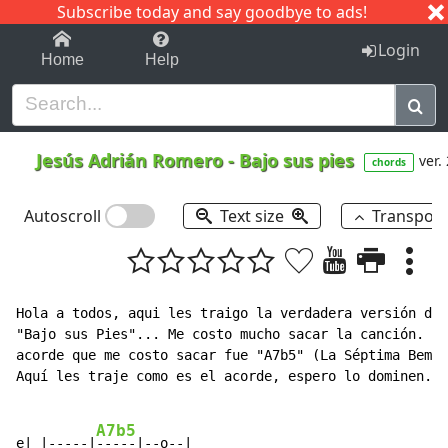
Subscribe today and say goodbye to ads!
1-9
A
B
C
D
E
F
G
H
I
J
K
Login
Home
Help
Jesús Adrián Romero
-
Bajo sus pies
ver.
chords
Autoscroll
Text size
Transpos
Hola a todos, aqui les traigo la verdadera versión de

"Bajo sus Pies"... Me costo mucho sacar la canción. El
acorde que me costo sacar fue "A7b5" (La Séptima Bemol
Aquí les traje como es el acorde, espero lo dominen.

A7b5
e| |-----|
-----|--o--|
