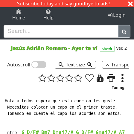
Subscribe today and say goodbye to ads!
1-9
A
B
C
D
E
F
G
H
I
J
K
Login
Home
Help
Jesús Adrián Romero
-
Ayer te ví
ver. 2
chords
Autoscroll
Text size
Transpos
Tuning:
Hola a todos espera que esta cancion les guste.

 Necesitas colocar un capo en el primer traste.

 Tomando en cuenta el capo los acordes son estos:

G
D/F#
Bm7
Dmaj7/A
G
D/F#
Gmaj7/A
A7
Intro: 