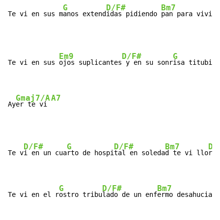
G
D/F#
Bm7
Te vi en sus m
anos extend
idas pidiendo 
pan para vivir
Em9
D/F#
G
Te vi en sus 
ojos suplicantes
 y en su sonr
isa titubian
Gmaj7/A
A7
Ay
er te vi 
D/F#
G
D/F#
Bm7
Dm
Te v
i en un cua
rto de hospi
tal en soleda
d te vi llo
rar

G
D/F#
Bm7
Te vi en el r
ostro tribu
lado de un enf
ermo desahuciado