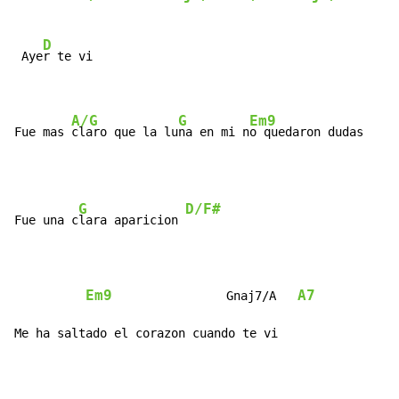
D
 Aye
r te vi

A/G
G
Em9
Fue mas 
claro que la lu
na en mi n
o quedaron dudas
G
D/F#
Fue una c
lara aparicion 
Em9
A7
                Gnaj7/A   
Me ha saltado el corazon cuando te vi