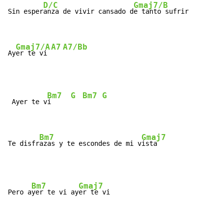
D/C
Gmaj7/B
Sin esper
anza de vivir cansado d
e tanto sufrir

Gmaj7/A
A7
A7/Bb
Ay
er te vi 
Bm7
G
Bm7
G
 Ayer te v
i     
Bm7
Gmaj7
Te disfr
azas y te escondes de mi v
ista
Bm7
Gmaj7
Pero a
yer te vi ay
er te vi