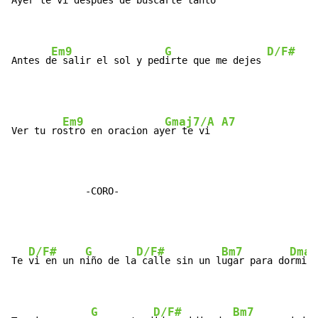
Ay
er te vi despues d
e buscarte ta
nto

Em9
G
D/F#
Antes d
e salir el sol y ped
irte que me dejes 
Em9
Gmaj7/A
A7
Ver tu ro
stro en oracion ay
er te vi  
             -CORO-
D/F#
G
D/F#
Bm7
Dmaj
Te 
vi en un n
iño de la
 calle sin un l
ugar para do
rmir

G
D/F#
Bm7