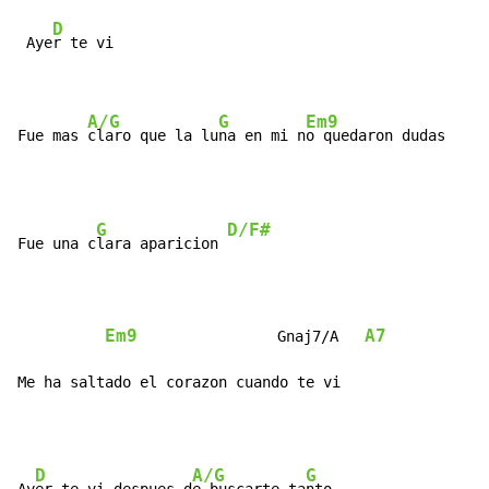
D
 Aye
r te vi

A/G
G
Em9
Fue mas 
claro que la lu
na en mi n
o quedaron dudas
G
D/F#
Fue una c
lara aparicion 
Em9
A7
                Gnaj7/A   
Me ha saltado el corazon cuando te vi
D
A/G
G