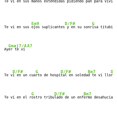
Te vi en sus m
anos extend
idas pidiendo 
pan para vivir
Em9
D/F#
G
Te vi en sus 
ojos suplicantes
 y en su sonr
isa titubian
Gmaj7/A
A7
Ay
er te vi 
D/F#
G
D/F#
Bm7
Dm
Te v
i en un cua
rto de hospi
tal en soleda
d te vi llo
rar

G
D/F#
Bm7
Te vi en el r
ostro tribu
lado de un enf
ermo desahuciado