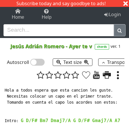
Subscribe today and say goodbye to ads!
1-9
A
B
C
D
E
F
G
H
I
J
K
Login
Home
Help
Jesús Adrián Romero
-
Ayer te v
ver. 1
chords
Autoscroll
Text size
Transpos
Hola a todos espera que esta cancion les guste.

 Necesitas colocar un capo en el primer traste.

 Tomando en cuenta el capo los acordes son estos:

G
D/F#
Bm7
Dmaj7/A
G
D/F#
Gmaj7/A
A7
Intro: 