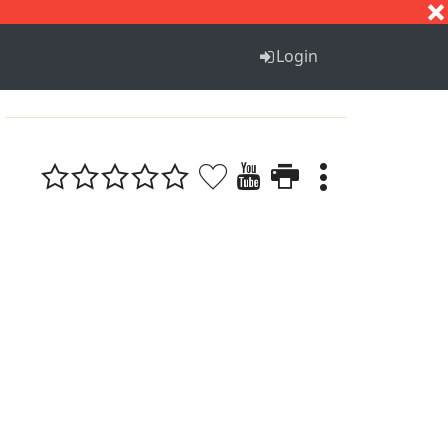
S
T
U
V
W
X
Y
Z
Login