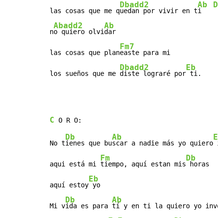
Dbadd2
Ab
D
las cosas que me q
uedan por vivir en t
i   
Abadd2
Ab
n
o quiero olvi
dar

Fm7
las cosas que plan
easte para mi

Dbadd2
Eb
los sueños que me 
diste lograré por
 ti.
C
Db
Ab
E
No t
ienes que bu
scar a nadie más yo quiero
 
Fm
Db
aqui está mi 
tiempo, aquí estan mis
 horas

Eb
aquí estoy
 yo

Db
Ab
Mi v
ida es para 
tí y en ti la quiero yo inv