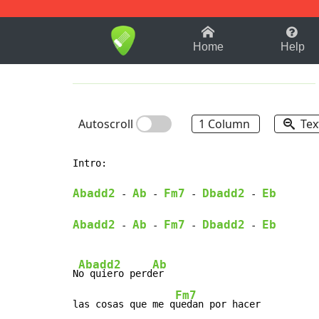
1-9
A
B
C
D
E
F
Home
Help
Autoscroll
1 Column
Tex
Intro:

Abadd2
Ab
Fm7
Dbadd2
Eb
-
-
-
-
Abadd2
Ab
Fm7
Dbadd2
Eb
-
-
-
-
Abadd2
Ab
N
o quiero perd
er

Fm7
las cosas que me q
uedan por hacer
