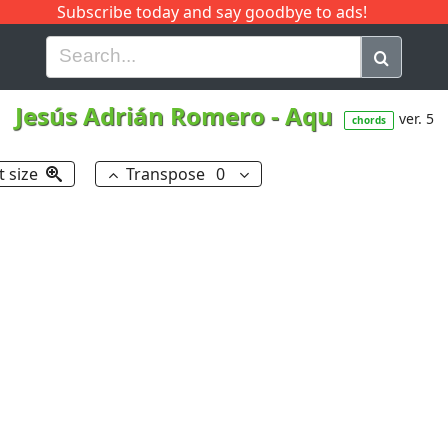
Subscribe today and say goodbye to ads!
G
H
I
J
K
L
M
N
O
P
Q
R
Jesús Adrián Romero
-
Aqu
ver. 5
chords
t size
Transpose
0