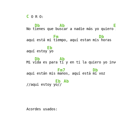
C
Db
Ab
E
No t
ienes que bu
scar a nadie más yo quiero
 
Fm
Db
aqui está mi 
tiempo, aquí estan mis
 horas

Eb
aquí estoy
 yo

Db
Ab
Mi v
ida es para 
tí y en ti la quiero yo inv
Fm7
Db
aqui están mis 
manos, aquí está 
mi voz

Eb
Ab
//aqui estoy y
o// 
Acordes usados:
