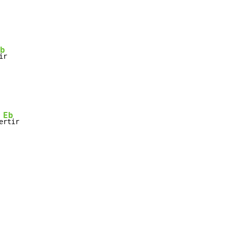
b
ir

Eb
e
rtir
