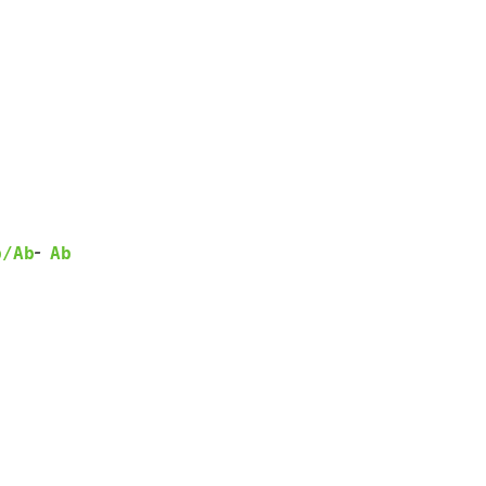
-
b/Ab
Ab