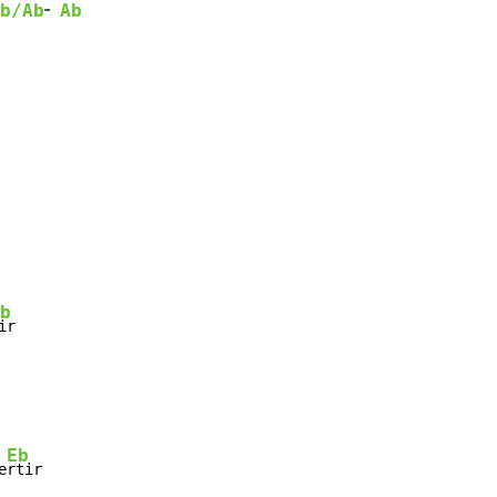
-
b/Ab
Ab
b
ir

Eb
e
rtir
