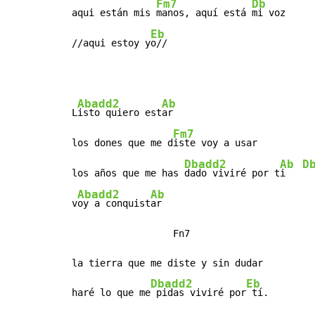
Fm7
Db
aqui están mis 
manos, aquí está 
mi voz

Eb
//aqui estoy y
o//
Abadd2
Ab
L
isto quiero est
ar

Fm7
los dones que me d
iste voy a usar

Dbadd2
Ab
D
los años que me has 
dado viviré por t
i   
Abadd2
Ab
v
oy a conquist
ar

                  Fn7

la tierra que me diste y sin dudar

Dbadd2
Eb
haré lo que me
 pidas viviré por
 tí.