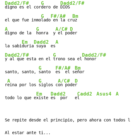
Dadd2/F#
G
Dadd2/F#
digno es el cor
dero de 
DIOS

G
F#/A#
Bm
el que fue inmo
lado
 en la cr
A
G
A/C#
D
digno de la  
honra  y
 el po
der

Em
Dadd2
A
la sabi
duria
 suya  es
Dadd2/F#
G
Dadd2/F#
y al que esta en el 
trono sea el
 honor

G
F#/A#
Bm
santo, santo, 
santo  
es  el s
eñor

A
G
A/C#
D
r
eina por los 
siglos c
on pode
r

Em
Dadd2
Cadd2
Asus4
A
todo lo que e
xiste 
es  por   e
l       
Se repite desde el principio, pero ahora con todos los
Al estar ante ti...
