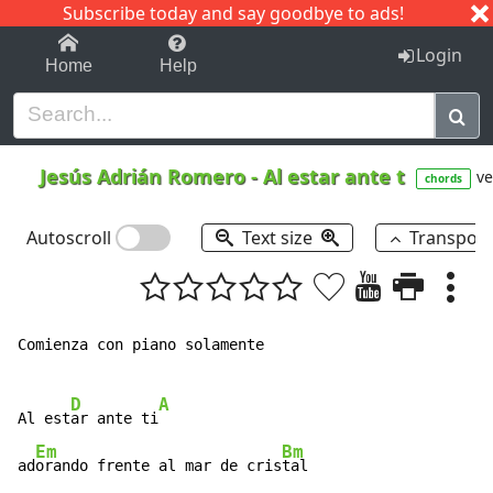
Subscribe today and say goodbye to ads!
1-9
A
B
C
D
E
F
G
H
I
J
K
Login
Home
Help
Jesús Adrián Romero
-
Al estar ante t
ve
chords
Autoscroll
Text size
Transpos
Comienza con piano solamente

D
A
Al est
ar ante ti
Em
Bm
ad
orando frente al mar de cris
tal
