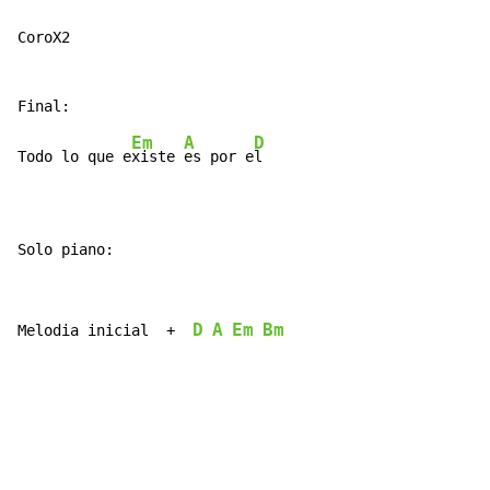
CoroX2

Em
A
D
Todo lo que e
xiste 
es por e
l

Solo piano:
D
A
Em
Bm
Melodia inicial  +  