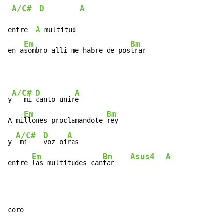
A/C#
D
A
A
entre  
 multitud

Em
Bm
en a
sombro alli me habre de pos
trar
A/C#
D
A
y
   mi 
canto unir
e

Em
Bm
A mi
llones proclamandote 
rey

A/C#
D
A
y 
 mi    
voz oi
ras

Em
Bm
Asus4
A
entre 
las multitudes can
tar    