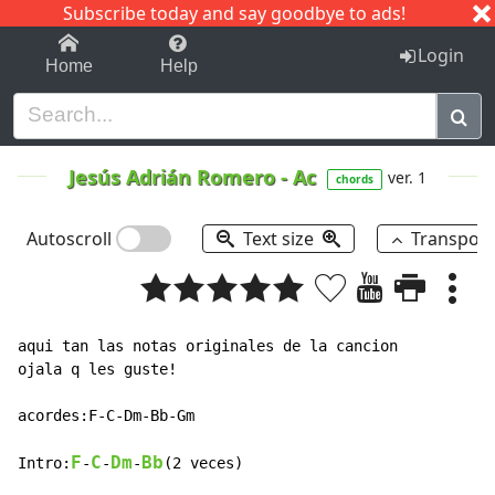
Subscribe today and say goodbye to ads!
1-9
A
B
C
D
E
F
G
H
I
J
K
Login
Home
Help
Jesús Adrián Romero
-
Ac
ver. 1
chords
Autoscroll
Text size
Transpos
aqui tan las notas originales de la cancion

ojala q les guste!

acordes:F-C-Dm-Bb-Gm

F
C
Dm
Bb
Intro:
-
-
-
(2 veces)
