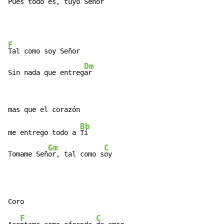
Pues todo e
s, tuyo Señ
or
F
Tal como soy Señor

Dm
Sin nada que entreg
ar
Bb
me entrego todo a 
Tí

Gm
C
Tomame Señ
or, tal como s
oy
F
C