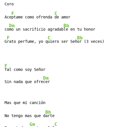
F
C
Ace
ptame como ofrenda 
de amor

Dm
Bb
co
mo un sacrificio agradab
le en tu honor

F
C
Bb
G
rato perfume, yo q
uiero ser Señ
or (3 veces)
F
Tal como soy Señor

Dm
Sin nada que ofre
cer
Bb
No tengo mas que d
arte

Gm
C