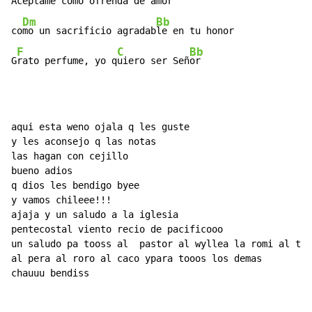
Ace
ptame como ofrenda 
de amor

Dm
Bb
co
mo un sacrificio agradab
le en tu honor

F
C
Bb
G
rato perfume, yo q
uiero ser Señ
or
aqui esta weno ojala q les guste

y les aconsejo q las notas

las hagan con cejillo

bueno adios

q dios les bendigo byee

y vamos chileee!!!

ajaja y un saludo a la iglesia

pentecostal viento recio de pacificooo

un saludo pa tooss al  pastor al wyllea la romi al tet
al pera al roro al caco ypara tooos los demas

chauuu bendiss