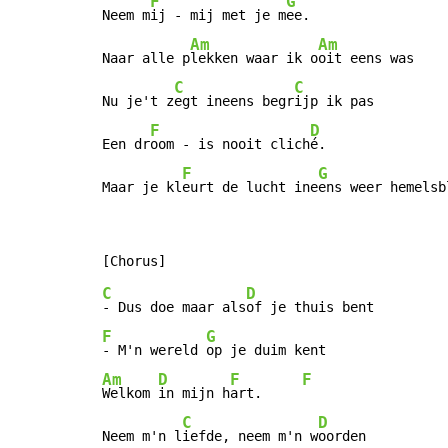
F
G
Neem m
ij - mij met je m
ee.

Am
Am
Naar alle p
lekken waar ik o
oit eens was

C
C
Nu je't z
egt ineens begr
ijp ik pas

F
D
Een dr
oom - is nooit clich
é.

F
G
Maar je kl
eurt de lucht ine
ens weer hemelsb
C
D
- Dus doe maar als
F
G
- M'n wereld 
Am
D
F
F
Welkom 
in mijn h
art.     
C
D
Neem m'n l
iefde, neem m'n w
oorden
