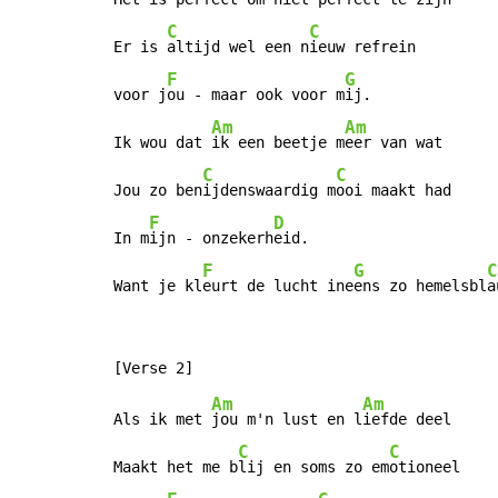
C
C
Er is 
altijd wel een n
ieuw refrein

F
G
voor j
ou - maar ook voor m
ij.

Am
Am
Ik wou dat 
ik een beetje m
eer van wat

C
C
Jou zo ben
ijdenswaardig m
ooi maakt had

F
D
In m
ijn - onzekerh
eid.

F
G
C
Want je kl
eurt de lucht ine
ens zo hemelsbl
a
Am
Am
Als ik met 
jou m'n lust en l
iefde deel

C
C
Maakt het me b
lij en soms zo em
otioneel
