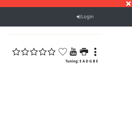
S
T
U
V
W
X
Y
Z
Login
1
Tuning: E A D G B E