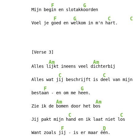
F
G
Mijn beg
in en slotakk
oorden

F
G
C
C
Voel je g
oed en w
elkom in m'n h
art.     
Am
Am
Alles l
ijkt ineens veel d
ichterbij

C
C
Alles wat j
ij beschrijft is d
eel van mijn

F
G
besta
an - en om me h
een.

Am
Am
Zie ik de 
bomen door het b
os

C
C
Jij pakt mijn h
and en ik laat niet l
os

F
D
Want zoals j
ij - is er maar é
én.
