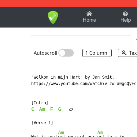
1-9
A
B
C
D
E
F
Home
Help
Autoscroll
1 Column
Tex
"Welkom in mijn Hart" by Jan Smit.

https://www.youtube.com/watch?v=zwLa0gcQyFc

C
Am
F
G
   x2

Am
Am
Het is perf
ect om niet perf
ect te zijn
