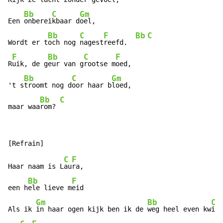
Bb
C
Gm
Een 
onberei
kbaar d
oel,

Bb
C
F
Bb
C
Wordt er t
och nog 
nagest
reefd.  
F
Bb
C
F
R
uik, de g
eur van g
rootse m
oed,

Bb
C
Gm
't s
troomt nog d
oor haar b
loed,

Bb
C
maar waa
rom? 
C
F
Haar naam is L
au
ra,

Bb
F
een h
ele lieve m
eid

Gm
Bb
C
Als ik 
in haar ogen kijk ben ik de 
weg heel even kw
ijt
