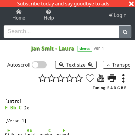
Subscribe today and say goodbye to ads!
1-9
A
B
C
D
E
F
G
H
I
J
K
Login
Home
Help
Jan Smit
-
Laura
ver. 1
chords
Autoscroll
Text size
Transpos
Tuning: E A D G B E
F
Bb
C
 2x

F
Bb
C
F
K
ijk ze l
acht zond
er gev
oel,
