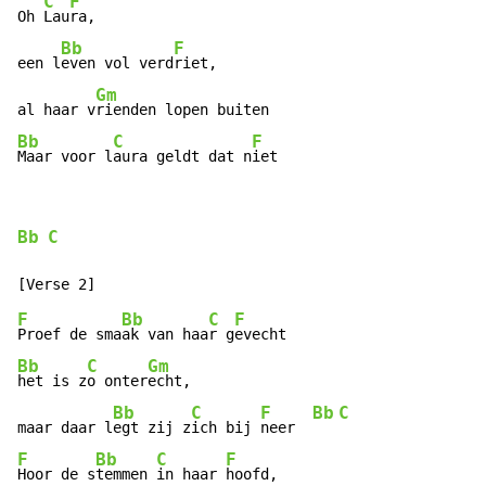
C
F
Oh 
Lau
ra,

Bb
F
een l
even vol verd
riet,

Gm
al haar v
Bb
C
F
Maar voor l
aura geldt dat n
iet
Bb
C
F
Bb
C
F
Proef de sma
ak van haa
r g
Bb
C
Gm
het is z
o onter
echt,

Bb
C
F
Bb
C
maar daar l
egt zij z
ich bij 
neer  
F
Bb
C
F
Hoor de s
temmen 
in haar 
hoofd,
