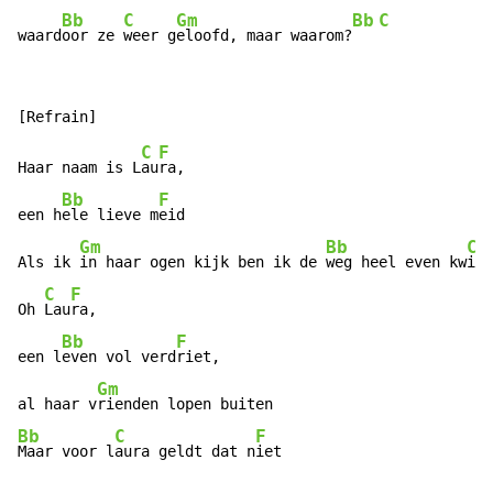
Bb
C
Gm
Bb
C
waard
oor ze 
weer g
eloofd, maar waarom?
C
F
Haar naam is L
au
ra,

Bb
F
een h
ele lieve m
eid

Gm
Bb
C
Als ik 
in haar ogen kijk ben ik de 
weg heel even kw
ijt

C
F
Oh 
Lau
ra,

Bb
F
een l
even vol verd
riet,

Gm
al haar v
Bb
C
F
Maar voor l
aura geldt dat n
iet