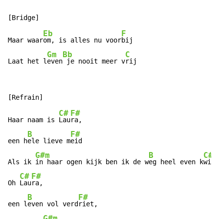
Eb
F
Maar waar
om, is alles nu voor
bij

Gm
Bb
C
Laat het l
even
 je nooit meer v
rij
C#
F#
Haar naam is 
Lau
ra,

B
F#
een h
ele lieve m
eid

G#m
B
C#
Als ik 
in haar ogen kijk ben ik de w
eg heel even k
wijt
C#
F#
Oh 
Lau
ra,

B
F#
een l
even vol verd
riet,

G#m