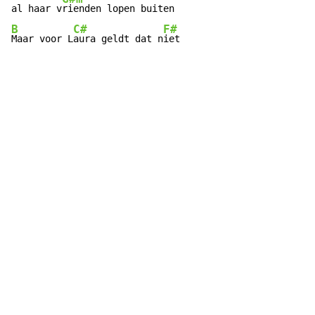
al haar v
B
C#
F#
Maar voor L
aura geldt dat n
iet