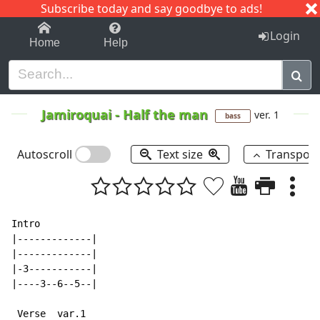
Subscribe today and say goodbye to ads!
1-9
A
B
C
D
E
F
G
H
I
J
K
Login
Home
Help
Jamiroquai
-
Half the man
ver. 1
bass
Autoscroll
Text size
Transpos
Intro

|-------------|

|-------------|

|-3-----------|

|----3--6--5--|

 Verse  var.1
