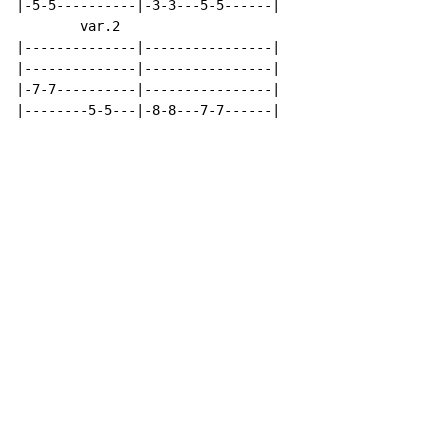
|-5-5----------|-3-3---5-5------|

        var.2

|--------------|----------------|

|--------------|----------------|

|-7-7----------|----------------|

|--------5-5---|-8-8---7-7------|