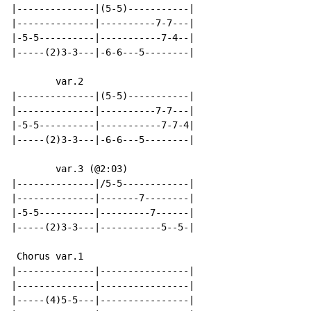
|--------------|(5-5)-----------|

|--------------|----------7-7---|

|-5-5----------|-----------7-4--|

|-----(2)3-3---|-6-6---5--------|

        var.2

|--------------|(5-5)-----------|

|--------------|----------7-7---|

|-5-5----------|-----------7-7-4|

|-----(2)3-3---|-6-6---5--------|

        var.3 (@2:03)

|--------------|/5-5------------|

|--------------|-------7--------|

|-5-5----------|---------7------|

|-----(2)3-3---|-----------5--5-|

 Chorus var.1

|--------------|----------------|

|--------------|----------------|

|-----(4)5-5---|----------------|
