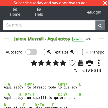
Subscribe today and say goodbye to ads!
1-9
A
B
C
D
E
F
G
H
I
J
K
Login
Home
Help
Jaime Murrell
-
Aquí estoy
ver. 1
chords
Autoscroll
Text size
Transpos
Tuning: E A D G B E
A
E
F#m7
C#m7
E
Aq
ui est
oy 
 te ofrezco todo 
lo que soy.
A
E
F#m7
C#m7
E
Aq
ui est
oy,
 un sacrificio qu
iero ser.  
D
E
D/F#
E