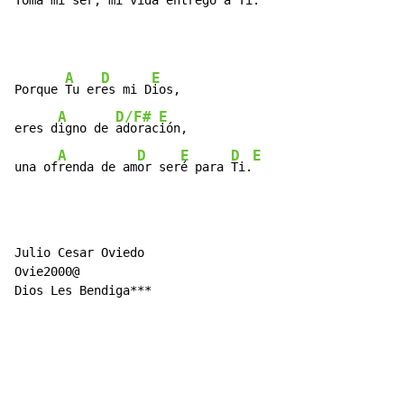
Toma mi se
r, mi 
vida entr
ego a Ti.
A
D
E
Porque 
Tu er
es mi D
ios,

A
D/F#
E
eres d
igno de 
adorac
ión,

A
D
E
D
E
una of
renda de am
or ser
é para 
Ti.
Julio Cesar Oviedo

Ovie2000@

Dios Les Bendiga***