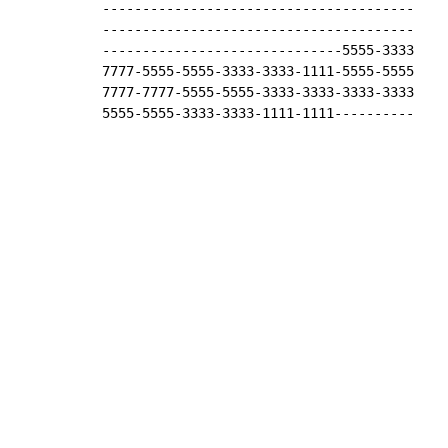
---------------------------------------

---------------------------------------

------------------------------5555-3333

7777-5555-5555-3333-3333-1111-5555-5555

7777-7777-5555-5555-3333-3333-3333-3333

5555-5555-3333-3333-1111-1111----------