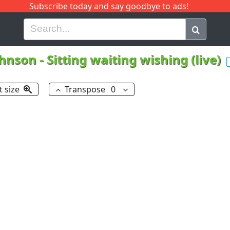
Subscribe today and say goodbye to ads!
G
H
I
J
K
L
M
N
O
P
Q
R
ohnson
-
Sitting waiting wishing (live)
t size
Transpose
0