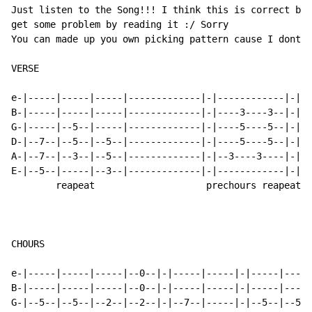
Just listen to the Song!!! I think this is correct but
get some problem by reading it :/ Sorry

You can made up you own picking pattern cause I dont k
VERSE

e-|-----|-----|-----|-------------|-|------------|-|--
B-|-----|-----|-----|-------------|-|----3----3--|-|--
G-|-----|--5--|-----|-------------|-|----5----5--|-|--
D-|--7--|--5--|--5--|-------------|-|----5----5--|-|--
A-|--7--|--3--|--5--|-------------|-|--3----3----|-|--
E-|--5--|-----|--3--|-------------|-|------------|-|--
        reapeat                    prechours reapeat

CHOURS

e-|-----|-----|-----|--0--|-|-----|-----|-|-----|-----
B-|-----|-----|-----|--0--|-|-----|-----|-|-----|-----
G-|--5--|--5--|--2--|--2--|-|--7--|-----|-|--5--|--5--