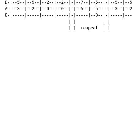
D-|--5--|--5--|--2--|--2--|-|--7--|--5--|-|--5--|--5--
A-|--3--|--2--|--0--|--0--|-|--5--|--5--|-|--3--|--2--
E-|-----|-----|-----|-----|-|-----|--3--|-|-----|-----
                          | |           | |

                          | |  reapeat  | |