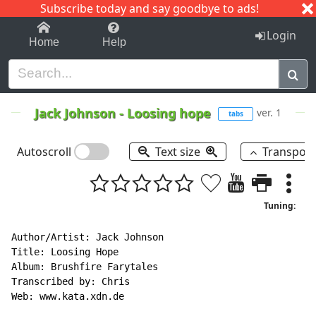
Subscribe today and say goodbye to ads!
1-9
A
B
C
D
E
F
G
H
I
J
K
Login
Home
Help
Jack Johnson
-
Loosing hope
ver. 1
tabs
Autoscroll
Text size
Transpos
Tuning:
Author/Artist: Jack Johnson

Title: Loosing Hope

Album: Brushfire Farytales

Transcribed by: Chris

Web: www.kata.xdn.de
