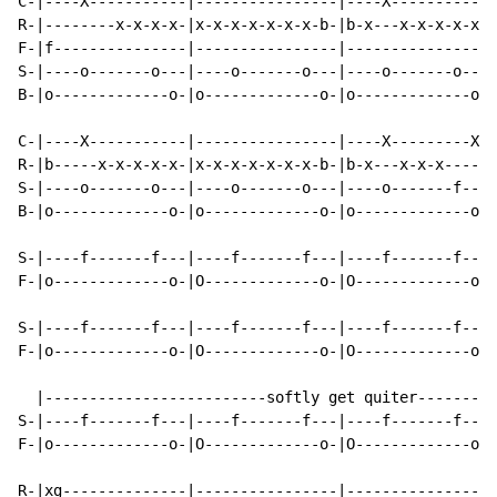
C-|----X-----------|----------------|----X-----------|
R-|--------x-x-x-x-|x-x-x-x-x-x-x-b-|b-x---x-x-x-x-x-|
F-|f---------------|----------------|----------------|
S-|----o-------o---|----o-------o---|----o-------o---|
B-|o-------------o-|o-------------o-|o-------------o-|
C-|----X-----------|----------------|----X---------X-|
R-|b-----x-x-x-x-x-|x-x-x-x-x-x-x-b-|b-x---x-x-x-----|
S-|----o-------o---|----o-------o---|----o-------f---|
B-|o-------------o-|o-------------o-|o-------------o-|
S-|----f-------f---|----f-------f---|----f-------f---|
F-|o-------------o-|O-------------o-|O-------------o-|
S-|----f-------f---|----f-------f---|----f-------f---|
F-|o-------------o-|O-------------o-|O-------------o-|
  |-------------------------softly get quiter---------
S-|----f-------f---|----f-------f---|----f-------f---|
F-|o-------------o-|O-------------o-|O-------------o-|
R-|xg--------------|----------------|----------------|