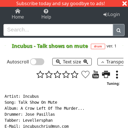
Subscribe today and say goodbye to ads!
1-9
A
B
C
D
E
F
G
H
I
J
K
Login
Home
Help
Incubus
-
Talk shows on mute
ver. 1
drum
Autoscroll
Text size
Transpos
Tuning:
Artist: Incubus

Song: Talk Show On Mute

Album: A Crow Left Of The Murder...

Drummer: Jose Pasillas

Tabber: Levellersphan

E
-
Mail: incubuschris@msn.com
