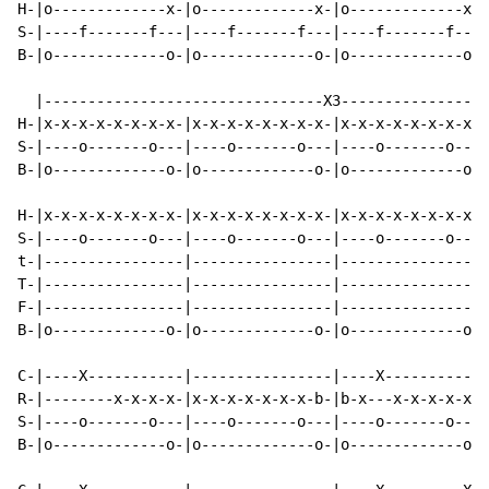
H-|o-------------x-|o-------------x-|o-------------x-|
S-|----f-------f---|----f-------f---|----f-------f---|
B-|o-------------o-|o-------------o-|o-------------o-|
  |--------------------------------X3-----------------
H-|x-x-x-x-x-x-x-x-|x-x-x-x-x-x-x-x-|x-x-x-x-x-x-x-x-|
S-|----o-------o---|----o-------o---|----o-------o---|
B-|o-------------o-|o-------------o-|o-------------o-|
H-|x-x-x-x-x-x-x-x-|x-x-x-x-x-x-x-x-|x-x-x-x-x-x-x-x-|
S-|----o-------o---|----o-------o---|----o-------o---|
t-|----------------|----------------|----------------|
T-|----------------|----------------|----------------|
F-|----------------|----------------|----------------|
B-|o-------------o-|o-------------o-|o-------------o-|
C-|----X-----------|----------------|----X-----------|
R-|--------x-x-x-x-|x-x-x-x-x-x-x-b-|b-x---x-x-x-x-x-|
S-|----o-------o---|----o-------o---|----o-------o---|
B-|o-------------o-|o-------------o-|o-------------o-|