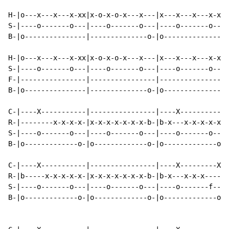
H-|o---x---x---x-xx|x-o-x-o-x---x---|x---x---x---x-xx|
S-|----o-------o---|----o-------o---|----o-------o---|
B-|o---------------|--------------o-|o---------------|
H-|o---x---x---x-xx|x-o-x-o-x---x---|x---x---x---x-xx|
S-|----o-------o---|----o-------o---|----o-------o---|
F-|----------------|----------------|----------------|
B-|o---------------|--------------o-|o---------------|
C-|----X-----------|----------------|----X-----------|
R-|--------x-x-x-x-|x-x-x-x-x-x-x-b-|b-x---x-x-x-x-x-|
S-|----o-------o---|----o-------o---|----o-------o---|
B-|o-------------o-|o-------------o-|o-------------o-|
C-|----X-----------|----------------|----X---------X-|
R-|b-----x-x-x-x-x-|x-x-x-x-x-x-x-b-|b-x---x-x-x-----|
S-|----o-------o---|----o-------o---|----o-------f---|
B-|o-------------o-|o-------------o-|o-------------o-|