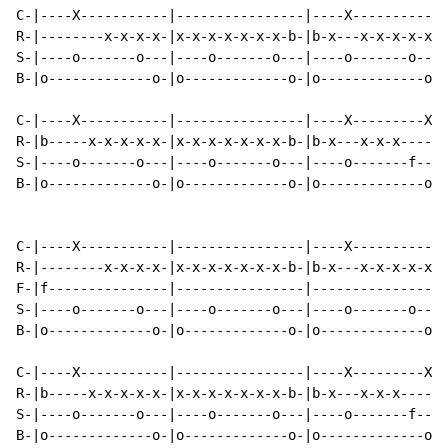
C-|----X-----------|----------------|----X-----------|
R-|--------x-x-x-x-|x-x-x-x-x-x-x-b-|b-x---x-x-x-x-x-|
S-|----o-------o---|----o-------o---|----o-------o---|
B-|o-------------o-|o-------------o-|o-------------o-|
C-|----X-----------|----------------|----X---------X-|
R-|b-----x-x-x-x-x-|x-x-x-x-x-x-x-b-|b-x---x-x-x-----|
S-|----o-------o---|----o-------o---|----o-------f---|
B-|o-------------o-|o-------------o-|o-------------o-|
C-|----X-----------|----------------|----X-----------|
R-|--------x-x-x-x-|x-x-x-x-x-x-x-b-|b-x---x-x-x-x-x-|
F-|f---------------|----------------|----------------|
S-|----o-------o---|----o-------o---|----o-------o---|
B-|o-------------o-|o-------------o-|o-------------o-|
C-|----X-----------|----------------|----X---------X-|
R-|b-----x-x-x-x-x-|x-x-x-x-x-x-x-b-|b-x---x-x-x-----|
S-|----o-------o---|----o-------o---|----o-------f---|
B-|o-------------o-|o-------------o-|o-------------o-|