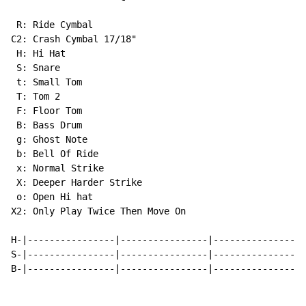
 R: Ride Cymbal

C2: Crash Cymbal 17/18"

 H: Hi Hat

 S: Snare

 t: Small Tom

 T: Tom 2

 F: Floor Tom

 B: Bass Drum

 g: Ghost Note

 b: Bell Of Ride

 x: Normal Strike

 X: Deeper Harder Strike

 o: Open Hi hat

X2: Only Play Twice Then Move On

H-|----------------|----------------|----------------|
S-|----------------|----------------|----------------|
B-|----------------|----------------|----------------|