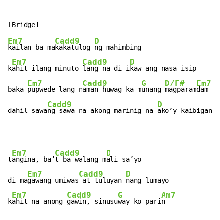
Em7
Cadd9
D
kailan ba ma
kakatulog 
ng mahimbing

Em7
Cadd9
D
k
ahit ilang minuto 
lang na di i
kaw ang nasa isip

Em7
Cadd9
G
D/F#
Em7
baka 
pupwede lang n
aman huwag ka m
unang 
magparam
dam

Cadd9
D
dahil sawa
ng sawa na akong marinig na 
ako’y kaibigan l
Em7
Cadd9
D
t
angina, ba’
t ba walang m
ali sa’yo

Em7
Cadd9
D
di ma
gawang umiwas
 at tuluyan 
nang lumayo

Em7
Cadd9
G
Am7
k
ahit na anong 
gawin, sinusu
way ko pari
n