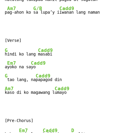
Am7
G/B
Cadd9
p
ag-ahon ko 
sa lupa’y i
iwanan lang naman
G
Cadd9
hindi ko lang 
masabi

Em7
Cadd9
a
yoko na sa
G
Cadd9
 tao lang, na
Am7
Cadd9
kaso di ko magawang l
umayo
Em7
Cadd9
D