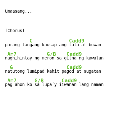
Umaasang...

G
Cadd9
parang tan
gang kausap ang 
tala at buwan

Am7
G/B
Cadd9
n
aghihintay ng me
ron sa g
itna ng kawalan

G
Cadd9
na
tutong lumipad kahit pa
god at sugatan

Am7
G/B
Cadd9
p
ag-ahon ko 
sa lupa’y i
iwanan lang naman