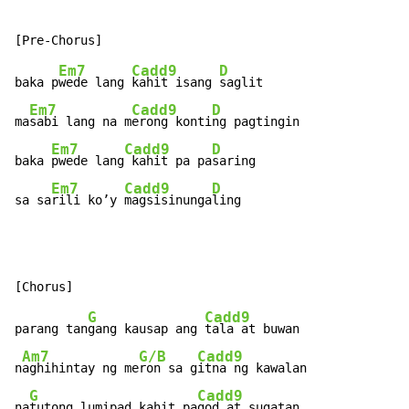
Em7
Cadd9
D
baka p
wede lang 
kahit isang 
saglit

Em7
Cadd9
D
ma
sabi lang na m
erong konti
ng pagtingin

Em7
Cadd9
D
baka 
pwede lang
 kahit pa pa
saring

Em7
Cadd9
D
sa sa
rili ko’y 
magsisinunga
ling
G
Cadd9
parang tan
gang kausap ang 
tala at buwan

Am7
G/B
Cadd9
n
aghihintay ng me
ron sa g
itna ng kawalan

G
Cadd9
na
tutong lumipad kahit pa
god at sugatan
