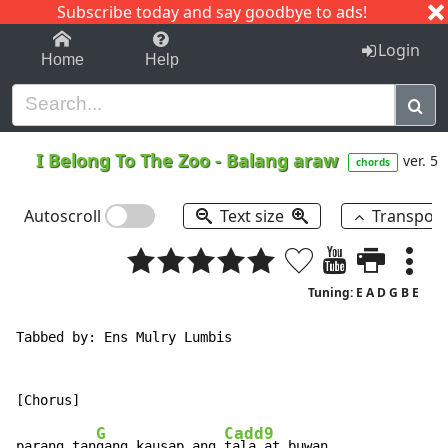
Subscribe today and say goodbye to ads!
1-9
A
B
C
D
E
F
G
H
I
J
K
Login
Home
Help
I Belong To The Zoo
-
Balang araw
ver. 5
chords
Autoscroll
Text size
Transpos
Tuning: E A D G B E
Tabbed by: Ens Mulry Lumbis

G
Cadd9
parang tan
gang kausap ang 
tala at buwan
