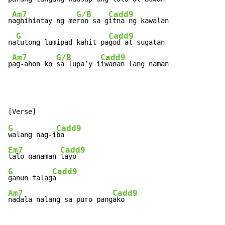
Am7
G/B
Cadd9
n
aghihintay ng me
ron sa g
itna ng kawalan

G
Cadd9
na
tutong lumipad kahit pa
god at sugatan

Am7
G/B
Cadd9
p
ag-ahon ko 
sa lupa’y i
iwanan lang naman
G
Cadd9
walang nag-i
Em7
Cadd9
talo nanaman 
G
Cadd9
ganun talag
Am7
Cadd9
nadala nalang sa puro pang
ako