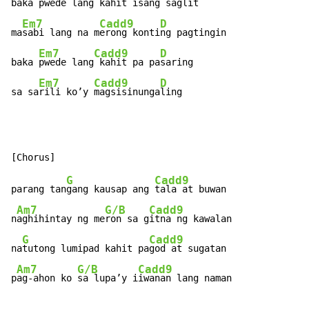
baka p
wede lang 
kahit isang 
saglit

Em7
Cadd9
D
ma
sabi lang na m
erong konti
ng pagtingin

Em7
Cadd9
D
baka 
pwede lang
 kahit pa pa
saring

Em7
Cadd9
D
sa sa
rili ko’y 
magsisinunga
ling
G
Cadd9
parang tan
gang kausap ang 
tala at buwan

Am7
G/B
Cadd9
n
aghihintay ng me
ron sa g
itna ng kawalan

G
Cadd9
na
tutong lumipad kahit pa
god at sugatan

Am7
G/B
Cadd9
p
ag-ahon ko 
sa lupa’y i
iwanan lang naman