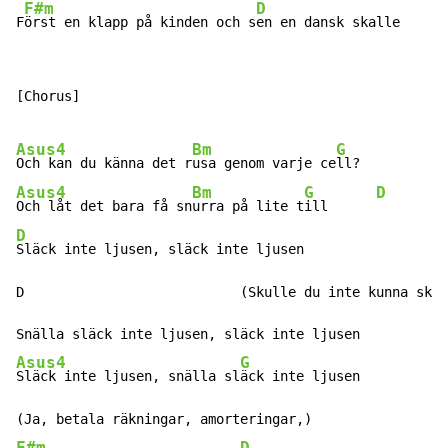
F#m
D
F
örst en klapp på kinden och s
en en dansk skalle
[Chorus]

Asus4
Bm
G
D
Och kan du känna det r
usa genom varje ce
ll?         
Asus4
Bm
G
D
Och låt det bara få sn
urra på lite t
ill      
D
Släck inte ljusen, släck inte ljusen

D                           (Skulle du inte kunna skri
Asus4
G
Släck inte ljusen, snälla sl
äck inte ljusen
