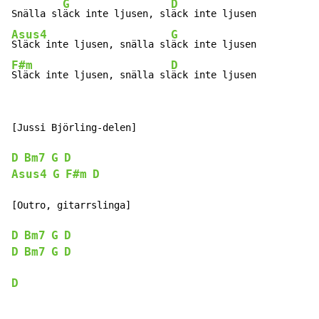
G
D
Snälla sl
äck inte ljusen, sl
Asus4
G
Släck inte ljusen, snälla sl
F#m
D
Släck inte ljusen, snälla sl
äck inte ljusen
[Jussi Björling-delen]

D
Bm7
G
D
Asus4
G
F#m
D
[Outro, gitarrslinga]

D
Bm7
G
D
D
Bm7
G
D
D