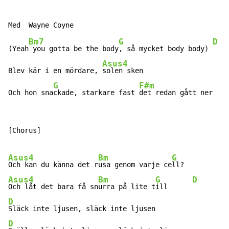
Bm7
G
D
(Yeah
 you gotta be the body
, så mycket body body) 
Asus4
Blev kär i en mördare, 
solen sken

G
F#m
Och hon sna
ckade, starkare fast 
det redan gått ner   
[Chorus]

Asus4
Bm
G
D
Och kan du känna det r
usa genom varje ce
ll?         
Asus4
Bm
G
D
Och låt det bara få sn
urra på lite t
ill      
D
D