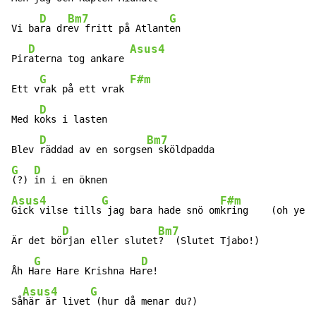
D
Bm7
G
Vi ba
ra dr
ev fritt på Atlant
en

D
Asus4
Pir
aterna tog ankare 
G
F#m
Ett v
rak på ett vrak 
D
Med k
oks i lasten

D
Bm7
Blev 
räddad av en sorgse
G
D
(?) 
Asus4
G
F#m
D
Gick vilse tills
 jag bara hade snö om
kring    (oh ye
ah
D
Bm7
Är det bö
rjan eller slutet
?  (Slutet Tjabo!)

G
D
Åh H
are Hare Krishna Ha
re!

Asus4
G
Så
här är livet
 (hur då menar du?)
