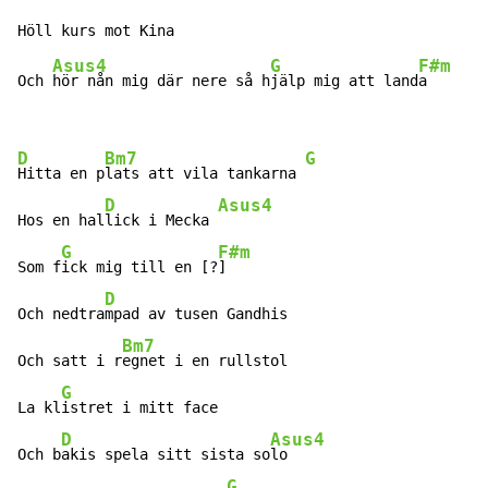
Asus4
G
F#m
Och 
hör nån mig där nere så h
jälp mig att land
a       
D
Bm7
G
Hitta en p
lats att vila tankarna 
D
Asus4
Hos en hal
lick i Mecka 
G
F#m
Som f
ick mig till en [?
]

D
Och nedtra
mpad av tusen Gandhis

Bm7
Och satt i r
egnet i en rullstol

G
La kl
istret i mitt face

D
Asus4
Och b
akis spela sitt sista so
lo

G