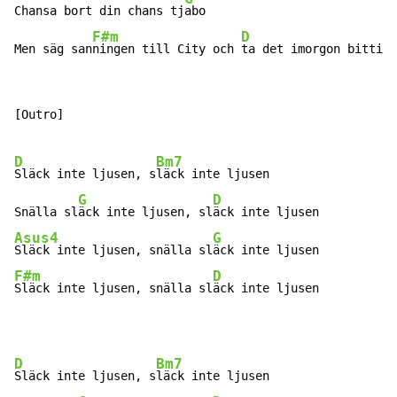
Chansa bort din chans tj
abo

F#m
D
Men säg san
ningen till City och 
ta det imorgon bitti
[Outro]

D
Bm7
Släck inte ljusen, s
läck inte ljusen

G
D
Snälla sl
äck inte ljusen, sl
Asus4
G
Släck inte ljusen, snälla sl
F#m
D
Släck inte ljusen, snälla sl
äck inte ljusen
D
Bm7
Släck inte ljusen, s
läck inte ljusen
