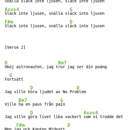
Asus4
G
Släck inte ljusen, snälla sl
F#m
D
Släck inte ljusen, snälla sl
äck inte ljusen
[Verse 2]

D
Bm7
Okej astronauten, jag t
ror jag ser din poäng

G
Fo
rtsätt

D
D
Jag ville h
öra ljudet av No Pro
blem

Bm7
G
Ville 
ha en paus från pa
in

D
Asus4
Jag ville g
öra livet lika vackert 
som vi trodde det sk
F#m
D
Men j
ag och Kapten Midnatt 