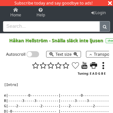
Subscribe today and say goodbye to ads!
1-9
A
B
C
D
E
F
G
H
I
J
K
Login
Home
Help
Håkan Hellström
-
Snälla släck inte ljusen
cho
Autoscroll
Text size
Transpos
Tuning: E A D G B E
[Intro]

e|----------0--------------|----------0--------------|
B|-------3-----3-----------|-------3-----3-----------|
G|----2-----------2--------|----2-----------2--------|
D|-0---------------------- |-------------------------|