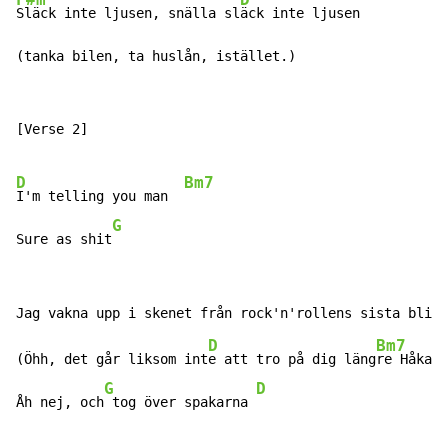
F#m
D
Släck inte ljusen, snälla sl
äck inte ljusen

(tanka bilen, ta huslån, istället.)
[Verse 2]

D
Bm7
I'm telling you man  
G
Sure as shit
D
Bm7
(Öhh, det går liksom int
e att tro på dig läng
re Håkan)

G
D
Åh nej, och
 tog över spakarna 