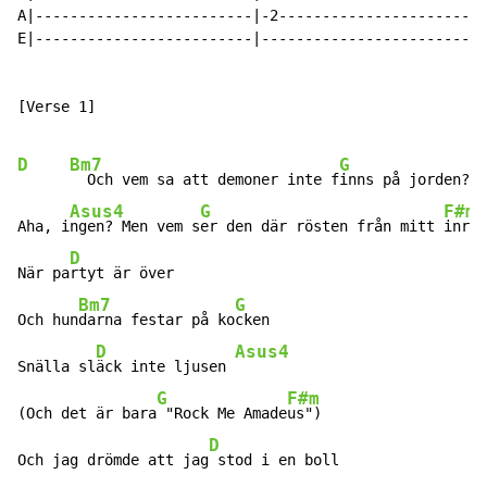
A|-------------------------|-2-----------------------|
E|-------------------------|-------------------------|
[Verse 1]

D
Bm7
G
  Och vem sa att demoner inte f
inns på jorden?  
Asus4
G
F#m
Aha, i
ngen? Men vem s
er den där rösten från mitt 
inre?

D
När pa
rtyt är över

Bm7
G
Och hun
darna festar på ko
cken

D
Asus4
Snälla sl
äck inte ljusen 
G
F#m
(Och det är bara
 "Rock Me Amade
us")

D
Och jag drömde att jag
 stod i en boll