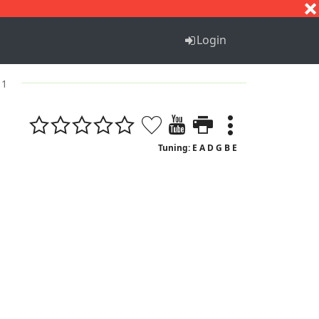
S
T
U
V
W
X
Y
Z
Login
 1
Tuning: E A D G B E