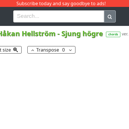
Subscribe today and say goodbye to ads!
G
H
I
J
K
L
M
N
O
P
Q
R
Håkan Hellström
-
Sjung högre
ver.
chords
t size
Transpose
0