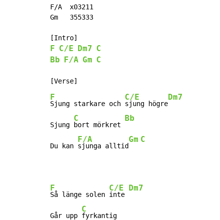
F/A  x03211

Gm   355333

F
C/E
Dm7
C
Bb
F/A
Gm
C
F
C/E
Dm7
Sjung starkare och 
sjung högre
C
Bb
Sjung 
bort mörkret 
F/A
Gm
C
Du kan 
sjunga alltid
F
C/E
Dm7
Så länge solen 
inte 
C
Går upp 