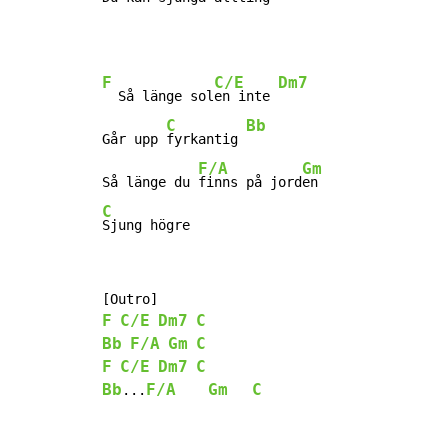
F
C/E
Dm7
  Så länge sol
en inte 
C
Bb
Går upp 
fyrkantig 
F/A
Gm
Så länge du 
finns på jord
C
Sjung högre
F
C/E
Dm7
C
Bb
F/A
Gm
C
F
C/E
Dm7
C
Bb
F/A
Gm
C
...