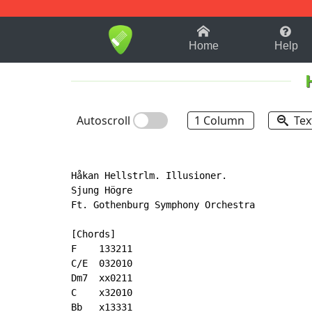
1-9
A
B
C
D
E
F
Home
Help
Autoscroll
1 Column
Tex
Håkan Hellstrlm. Illusioner.

Sjung Högre

Ft. Gothenburg Symphony Orchestra

[Chords]

F    133211

C/E  032010

Dm7  xx0211

C    x32010

Bb   x13331
