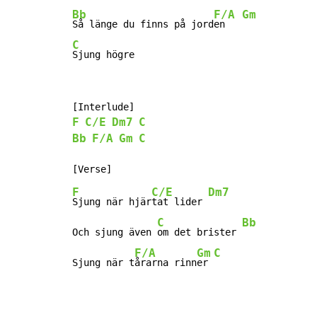
Bb
F/A
Gm
Så länge du finns på jord
en   
C
Sjung högre
F
C/E
Dm7
C
Bb
F/A
Gm
C
F
C/E
Dm7
Sjung när hjär
tat lider 
C
Bb
Och sjung även 
om det brister 
F/A
Gm
C
Sjung när t
årarna rinn
er 