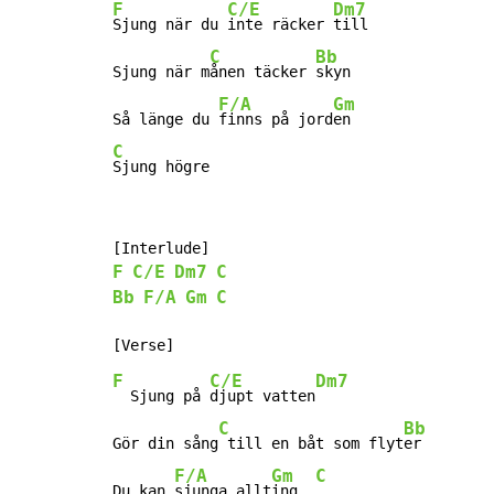
F
C/E
Dm7
Sjung när du 
inte räcker 
till

C
Bb
Sjung när m
ånen täcker 
skyn

F/A
Gm
Så länge du 
finns på jord
C
Sjung högre
F
C/E
Dm7
C
Bb
F/A
Gm
C
F
C/E
Dm7
  Sjung på 
djupt vatten
C
Bb
Gör din sång
 till en båt som flyt
er

F/A
Gm
C
Du kan 
sjunga allt
ing  