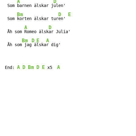
A
D
 Som 
barnen älskar j
ulen'

Bm
D
E
 Som 
korten älskar tur
en' 
A
D
 Åh som 
Romeo älsk
ar Julia'

Bm
D
E
A
 Åh som
 jag
 ä
lska
r dig'
A
D
Bm
D
E
A
End: 
 x5  