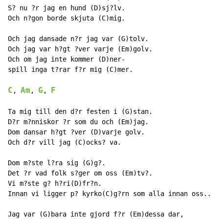
S? nu ?r jag en hund (D)sj?lv.

Och n?gon borde skjuta (C)mig.

Och jag dansade n?r jag var (G)tolv.

Och jag var h?gt ?ver varje (Em)golv.

Och om jag inte kommer (D)ner-

spill inga t?rar f?r mig (C)mer.

C
Am
G
F
, 
, 
, 
Ta mig till den d?r festen i (G)stan.

D?r m?nniskor ?r som du och (Em)jag.

Dom dansar h?gt ?ver (D)varje golv.

Och d?r vill jag (C)ocks? va.

Dom m?ste l?ra sig (G)g?.

Det ?r vad folk s?ger om oss (Em)tv?.

Vi m?ste g? h?ri(D)fr?n.

Innan vi ligger p? kyrko(C)g?rn som alla innan oss...

Jag var (G)bara inte gjord f?r (Em)dessa dar,
