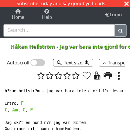
Subscribe today and say goodbye to ads!
1-9
A
B
C
D
E
F
G
H
I
J
K
Login
Home
Help
Håkan Hellström
-
Jag var bara inte gjord for
Autoscroll
Text size
Transpos
h?kan hellstr?m - jag var bara inte gjord f?r dessa da
F
Intro: 
C
Am
G
F
, 
, 
, 
Jag sk?t en hund n?r jag var (G)fem.

Gud minns mitt namn i him(Em)len.
