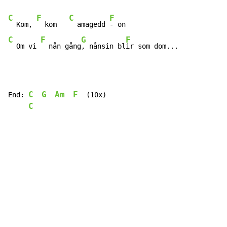
C
F
C
F
  Kom, 
  kom   
  amagedd 
C
F
G
F
  Om vi 
  nån gång
, nånsin bl
ir som dom...
C
G
Am
F
End: 
  (10x)

C