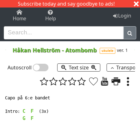
Subscribe today and say goodbye to ads!
1-9
A
B
C
D
E
F
G
H
I
J
K
Login
Home
Help
Håkan Hellström
-
Atombomb
ver. 1
ukulele
Autoscroll
Text size
Transpos
Capo på 6:e bandet

C
F
Intro: 
  (3x)

G
F