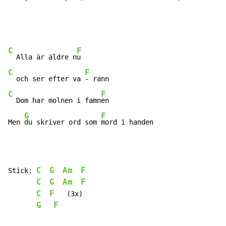
C
F
  Alla är äldre n
C
F
  och ser efter va 
C
F
  Dom har molnen i famn
en

G
F
Men 
du skriver ord som 
mord i handen
C
G
Am
F
Stick: 
C
G
Am
F
C
F
   (3x)

G
F