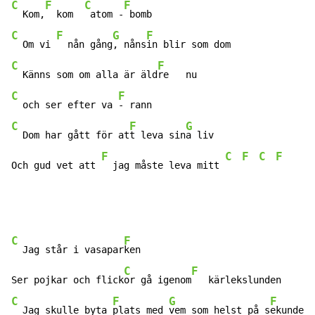
C
F
C
F
  Kom,
  kom  
 atom -
C
F
G
F
  Om vi 
  nån gång
, nåns
C
F
  Känns som om alla är äld
C
F
  och ser efter va 
C
F
G
  Dom har gått för at
t leva sin
a liv

F
C
F
C
F
Och gud vet att 
  jag måste leva mitt 
C
F
  Jag står i vasapar
ken

C
F
Ser pojkar och flick
or gå igenom
C
F
G
F
  Jag skulle byta 
plats med 
vem som helst på s
ekunden,