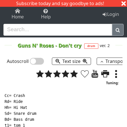
Subscribe today and say goodbye to ads!
1-9
A
B
C
D
E
F
G
H
I
J
K
Login
Home
Help
Guns N' Roses
-
Don't cry
ver. 2
drum
Autoscroll
Text size
Transpos
Tuning:
Cc= Crash

Rd= Ride

Hh= Hi Hat

Sd= Snare drum

Bd= Bass drum

t1= tom 1
