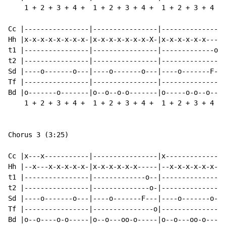
    1 + 2 + 3 + 4 +  1 + 2 + 3 + 4 +  1 + 2 + 3 + 4 + 
Cc |----------------|----------------|----------------
Hh |x-x-x-x-x-x-x-x-|x-x-x-x-x-x-x-X-|x-x-x-x-x-x-----
t1 |----------------|----------------|-------------o--
t2 |----------------|----------------|--------------o-
Sd |----o-------o---|----o-------o---|----o-------F---
Tf |----------------|----------------|----------------
Bd |o-------o-------|o--o--o-o-------|o-----o-o--o----
    1 + 2 + 3 + 4 +  1 + 2 + 3 + 4 +  1 + 2 + 3 + 4 + 
Chorus 3 (3:25)

Cc |x---x-----------|----------------|x---------------
Hh |--x---x-x-x-x-x-|x-x-x-x-x-x-----|--x-x-x-x-x-x-x-
t1 |----------------|-------------o--|----------------
t2 |----------------|--------------o-|----------------
Sd |----o-------o---|----o-------F---|----o-------o---
Tf |----------------|---------------o|----------------
Bd |o--o----o-o-----|o--o---oo-o-----|o--o---oo-o-----