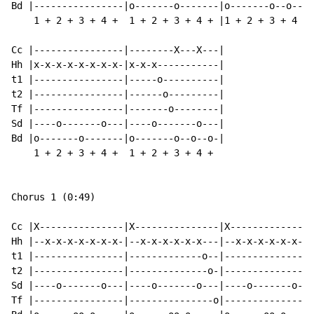
Bd |----------------|o-------o-------|o-------o--o--o-
    1 + 2 + 3 + 4 +  1 + 2 + 3 + 4 + |1 + 2 + 3 + 4 + 
Cc |----------------|--------X---X---|

Hh |x-x-x-x-x-x-x-x-|x-x-x-----------|

t1 |----------------|-----o----------|

t2 |----------------|------o---------|

Tf |----------------|-------o--------|

Sd |----o-------o---|----o-------o---|

Bd |o-------o-------|o-------o--o--o-|

    1 + 2 + 3 + 4 +  1 + 2 + 3 + 4 +

Chorus 1 (0:49)

Cc |X---------------|X---------------|X---------------
Hh |--x-x-x-x-x-x-x-|--x-x-x-x-x-x---|--x-x-x-x-x-x-x-
t1 |----------------|-------------o--|----------------
t2 |----------------|--------------o-|----------------
Sd |----o-------o---|----o-------o---|----o-------o---
Tf |----------------|---------------o|----------------