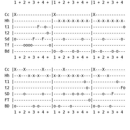
    1 + 2 + 3 + 4 + |1 + 2 + 3 + 4 + |1 + 2 + 3 + 4 + 
Cc |X---------------|X---------------|X---------------
Hh |----------------|--x-x-x-x-x-x-x-|--x-x-x-x-x-x---
t1 |----------F--o--|----------------|-------------o--
t2 |--------------o-|----------------|--------------o-
Sd |o-------F---F---|----o-------o---|----o-------o---
Tf |----oooo-------o|----------------|---------------o
Bd |----------------|o--o----o-o-----|o--o----o-o-----
    1 + 2 + 3 + 4 +  1 + 2 + 3 + 4 +  1 + 2 + 3 + 4 + 
Cc |X---X-------X---|----X-----------|X---X-----------
Hh |--x---x-x-x---x-|x-x---x-x-x-x---|--x---x---------
t1 |----------------|-------------o--|----------o-----
t2 |----------------|--------------o-|------------Fo--
SD |----o-------o---|----o---o-o-o---|----o---F-------
FT |----------------|---------------o|---------------o
BD |o-------o-o-----|o-o----o--------|o-o----o--------
    1 + 2 + 3 + 4 +  1 + 2 + 3 + 4 +  1 + 2 + 3 + 4 + 