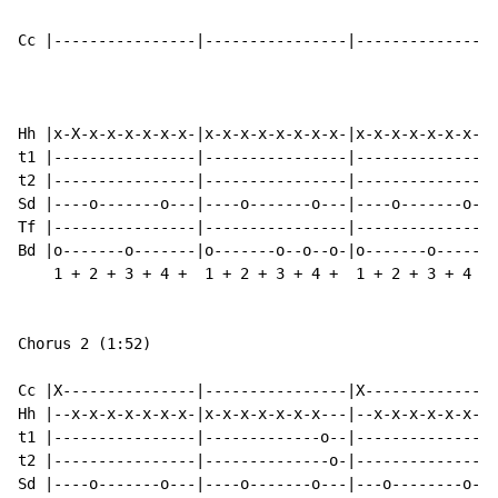
Cc |----------------|----------------|----------------
Hh |x-X-x-x-x-x-x-x-|x-x-x-x-x-x-x-x-|x-x-x-x-x-x-x-x-
t1 |----------------|----------------|----------------
t2 |----------------|----------------|----------------
Sd |----o-------o---|----o-------o---|----o-------o---
Tf |----------------|----------------|----------------
Bd |o-------o-------|o-------o--o--o-|o-------o-------
    1 + 2 + 3 + 4 +  1 + 2 + 3 + 4 +  1 + 2 + 3 + 4 + 
Chorus 2 (1:52)

Cc |X---------------|----------------|X---------------
Hh |--x-x-x-x-x-x-x-|x-x-x-x-x-x-x---|--x-x-x-x-x-x-x-
t1 |----------------|-------------o--|----------------
t2 |----------------|--------------o-|----------------
Sd |----o-------o---|----o-------o---|---o--------o---