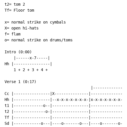
t2= tom 2

Tf= Floor tom

x= normal strike on cymbals

X= open hi-hats

f= flam

o= normal strike on drums/toms

Intro (0:00)

    |------x-7-----|

Hh |----------------|

    1 + 2 + 3 + 4 +

Verse 1 (0:17)

                                      |--------------x
Cc |----------------|X---------------|----------------
Hh |----------------|--x-x-x-x-x-x-x-|x-x-x-x-x-x-x-x-
t1 |-------------o--|----------------|----------------
t2 |--------------o-|----------------|----------------
Tf |----------------|----------------|----------------
Sd |------------o---|----o-------o---|----o-------o---