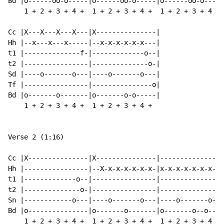
Bd |o------oo-o-----|o------oo-o-----|o------oo-o-----
    1 + 2 + 3 + 4 +  1 + 2 + 3 + 4 +  1 + 2 + 3 + 4 + 
Cc |X---X---X---X---|X---------------|

Hh |--x---x---x-----|--x-x-x-x-x-x---|

t1 |--------------f-|-------------o--|

t2 |----------------|--------------o-|

Sd |----o-------o---|----o-------o---|

Tf |----------------|---------------o|

Bd |o-------o-------|o-------o-o-----|

    1 + 2 + 3 + 4 +  1 + 2 + 3 + 4 +

Verse 2 (1:16)

Cc |X---------------|X---------------|----------------
Hh |----------------|--X-x-x-x-x-x-x-|x-x-x-x-x-x-x-x-
t1 |-------------o--|----------------|----------------
t2 |--------------o-|----------------|----------------
Sn |------------o---|----o-------o---|----o-------o---
Bd |o---------------|o-------o-------|o-------o--o--o-
    1 + 2 + 3 + 4 +  1 + 2 + 3 + 4 +  1 + 2 + 3 + 4 + 