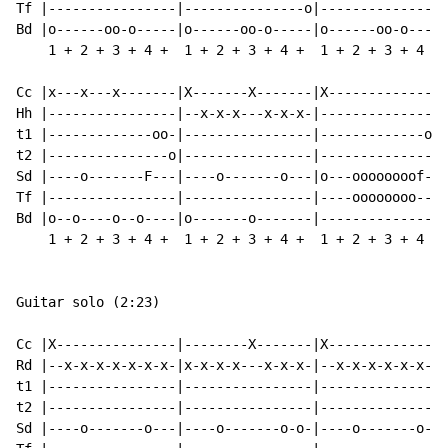
Tf |----------------|---------------o|----------------
Bd |o------oo-o-----|o------oo-o-----|o------oo-o---o-
    1 + 2 + 3 + 4 +  1 + 2 + 3 + 4 +  1 + 2 + 3 + 4 + 
Cc |x---x---x-------|X-------X-------|X---------------
Hh |----------------|--x-x-x---x-x-x-|----------------
t1 |-------------oo-|----------------|-------------oo-
t2 |---------------o|----------------|---------------o
Sd |----o-------F---|----o-------o---|o---oooooooof---
Tf |----------------|----------------|----oooooooo----
Bd |o--o----o--o----|o-------o-------|----------------
    1 + 2 + 3 + 4 +  1 + 2 + 3 + 4 +  1 + 2 + 3 + 4 +

Guitar solo (2:23)

Cc |X---------------|--------X-------|X---------------
Rd |--x-x-x-x-x-x-x-|x-x-x-x---x-x-x-|--x-x-x-x-x-x-x-
t1 |----------------|----------------|----------------
t2 |----------------|----------------|----------------
Sd |----o-------o---|----o-------o-o-|----o-------o---