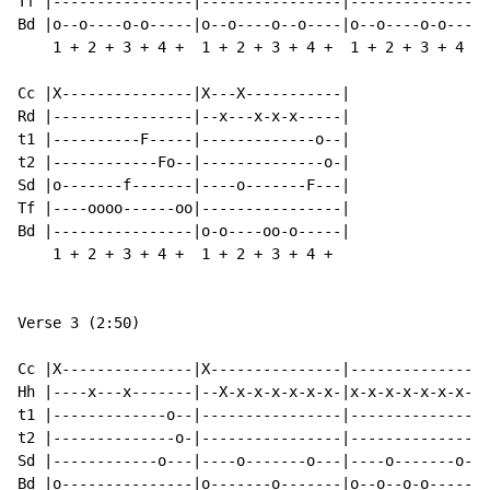
Tf |----------------|----------------|----------------
Bd |o--o----o-o-----|o--o----o--o----|o--o----o-o-----
    1 + 2 + 3 + 4 +  1 + 2 + 3 + 4 +  1 + 2 + 3 + 4 + 
Cc |X---------------|X---X-----------|

Rd |----------------|--x---x-x-x-----|

t1 |----------F-----|-------------o--|

t2 |------------Fo--|--------------o-|

Sd |o-------f-------|----o-------F---|

Tf |----oooo------oo|----------------|

Bd |----------------|o-o----oo-o-----|

    1 + 2 + 3 + 4 +  1 + 2 + 3 + 4 +

Verse 3 (2:50)

Cc |X---------------|X---------------|----------------
Hh |----x---x-------|--X-x-x-x-x-x-x-|x-x-x-x-x-x-x-X-
t1 |-------------o--|----------------|----------------
t2 |--------------o-|----------------|----------------
Sd |------------o---|----o-------o---|----o-------o---
Bd |o---------------|o-------o-------|o--o--o-o-------