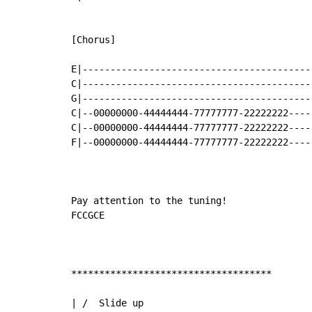
[Chorus]

E|-----------------------------------------|
C|-----------------------------------------|
G|-----------------------------------------|
C|--00000000-44444444-77777777-22222222----|
C|--00000000-44444444-77777777-22222222----|
F|--00000000-44444444-77777777-22222222----|
Pay attention to the tuning!

FCCGCE

************************************

| /  Slide up
