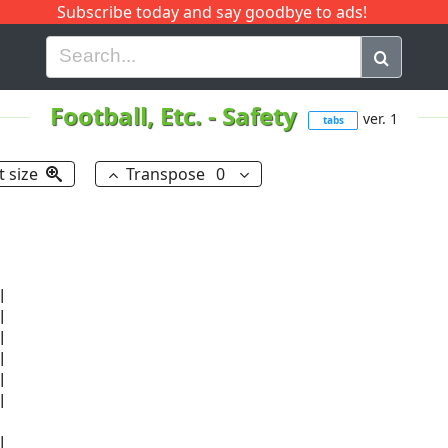
Subscribe today and say goodbye to ads!
G
H
I
J
K
L
M
N
O
P
Q
R
Football, Etc.
-
Safety
ver. 1
tabs
t size
Transpose
0













