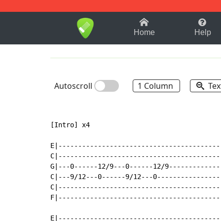
1-9
A
B
C
D
E
F
Home
Help
Autoscroll
1 Column
Tex
[Intro] x4

E|-----------------------------------------|
C|-----------------------------------------|
G|---0------12/9---0------12/9-------------|
C|---9/12---0------9/12---0----------------|
C|-----------------------------------------|
F|-----------------------------------------|
E|-----------------------------------------|