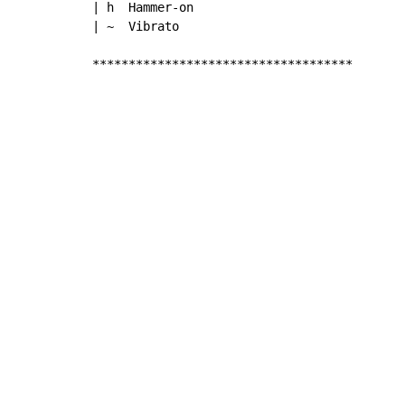
| h  Hammer-on

| ~  Vibrato

************************************
Copyright © Xssemble
v 1.22