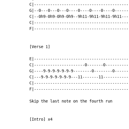
C|-----------------------------------------|
G|--0---0---0---0----0----0----0----0------|
C|--0h9-0h9-0h9-0h9--9h11-9h11-9h11-9h11---|
C|-----------------------------------------|
F|-----------------------------------------|
[Verse 1]

E|-----------------------------------------|
C|----------------------0-------0----------|
G|----9-9-9-9-9-9-9--------0--------0------|
C|---9-9-9-9-9-9-9---11-------11-----------|
C|-----------------------------------------|
F|-----------------------------------------|
Skip the last note on the fourth run

[Intro] x4
