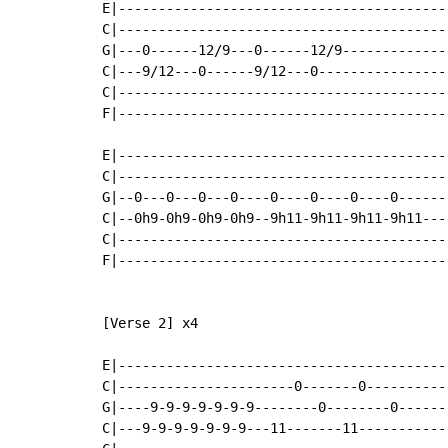
E|-----------------------------------------|
C|-----------------------------------------|
G|---0------12/9---0------12/9-------------|
C|---9/12---0------9/12---0----------------|
C|-----------------------------------------|
F|-----------------------------------------|
E|-----------------------------------------|
C|-----------------------------------------|
G|--0---0---0---0----0----0----0----0------|
C|--0h9-0h9-0h9-0h9--9h11-9h11-9h11-9h11---|
C|-----------------------------------------|
F|-----------------------------------------|
[Verse 2] x4

E|-----------------------------------------|
C|----------------------0-------0----------|
G|----9-9-9-9-9-9-9--------0--------0------|
C|---9-9-9-9-9-9-9---11-------11-----------|