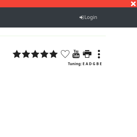
S
T
U
V
W
X
Y
Z
Login
Tuning: E A D G B E