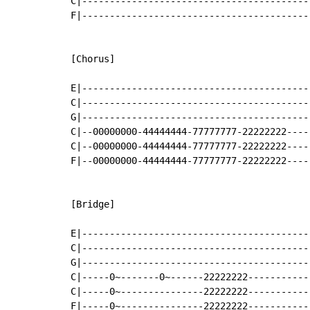
C|-----------------------------------------|
F|-----------------------------------------|
[Chorus]

E|-----------------------------------------|
C|-----------------------------------------|
G|-----------------------------------------|
C|--00000000-44444444-77777777-22222222----|
C|--00000000-44444444-77777777-22222222----|
F|--00000000-44444444-77777777-22222222----|
[Bridge]

E|-----------------------------------------|
C|-----------------------------------------|
G|-----------------------------------------|
C|-----0~-------0~------22222222-----------|
C|-----0~---------------22222222-----------|
F|-----0~---------------22222222-----------|