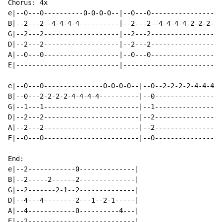
Chorus: 4x

e|--0---0----------0-0-0-0--|--0---0------------------
B|--2---2--4-4-4-4----------|--2---2--4-4-4-4-2-2-2-2-
G|--2---2-------------------|--2---2------------------
D|--2---2-------------------|--2---2------------------
A|--0---0-------------------|--0---0------------------
E|--------------------------|-------------------------
e|--0---0---------------0-0-0-0--|--0--2-2-2-2-4-4-4-4
B|--0---2-2-2-2-4-4-4-4----------|--0-----------------
G|--1---1------------------------|--1-----------------
D|--2---2------------------------|--2-----------------
A|--2---2------------------------|--2-----------------
E|--0---0------------------------|--0-----------------
End:

e|--2------------0--------------|

B|--2-----2------2--------------|

G|--2-------2-1--2--------------|

D|--4---4--------2---1--2-1-----|

A|--4------------0----------4---|

E|--2---------------------------|
