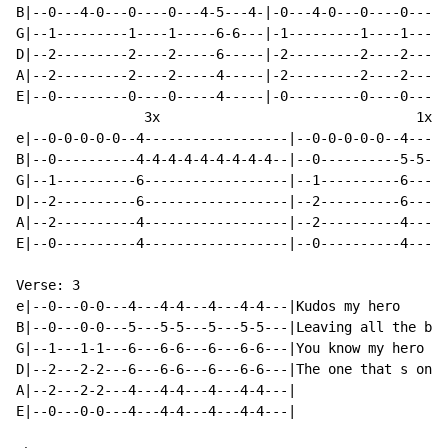
B|--0---4-0---0----0---4-5---4-|-0---4-0---0----0---4-
G|--1---------1----1-----6-6---|-1---------1----1-----
D|--2---------2----2-----6-----|-2---------2----2-----
A|--2---------2----2-----4-----|-2---------2----2-----
E|--0---------0----0-----4-----|-0---------0----0-----
                3x                                1x

e|--0-0-0-0-0--4------------------|--0-0-0-0-0--4-----
B|--0----------4-4-4-4-4-4-4-4-4--|--0----------5-5-5-
G|--1----------6------------------|--1----------6-----
D|--2----------6------------------|--2----------6-----
A|--2----------4------------------|--2----------4-----
E|--0----------4------------------|--0----------4-----
Verse: 3

e|--0---0-0---4---4-4---4---4-4---|Kudos my hero

B|--0---0-0---5---5-5---5---5-5---|Leaving all the bes
G|--1---1-1---6---6-6---6---6-6---|You know my hero

D|--2---2-2---6---6-6---6---6-6---|The one that s on

A|--2---2-2---4---4-4---4---4-4---|

E|--0---0-0---4---4-4---4---4-4---|
