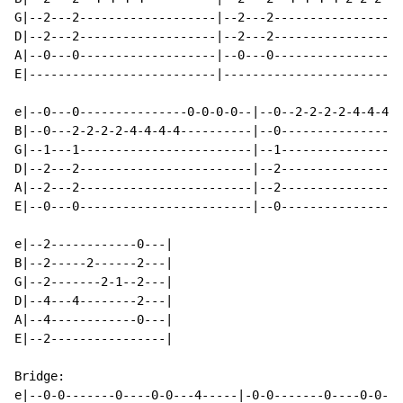
G|--2---2-------------------|--2---2------------------
D|--2---2-------------------|--2---2------------------
A|--0---0-------------------|--0---0------------------
E|--------------------------|-------------------------
e|--0---0---------------0-0-0-0--|--0--2-2-2-2-4-4-4-4
B|--0---2-2-2-2-4-4-4-4----------|--0-----------------
G|--1---1------------------------|--1-----------------
D|--2---2------------------------|--2-----------------
A|--2---2------------------------|--2-----------------
E|--0---0------------------------|--0-----------------
e|--2------------0---|

B|--2-----2------2---|

G|--2-------2-1--2---|

D|--4---4--------2---|

A|--4------------0---|

E|--2----------------|

Bridge:

e|--0-0-------0----0-0---4-----|-0-0-------0----0-0---