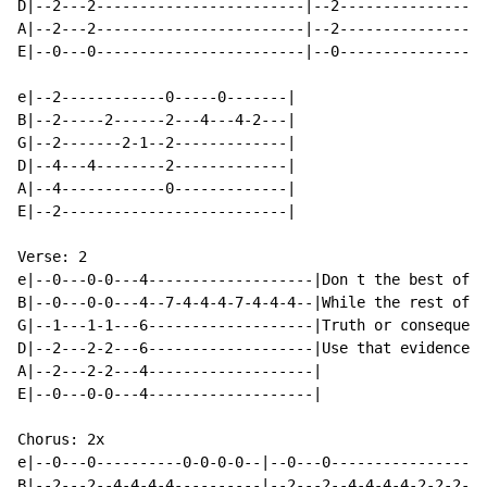
D|--2---2------------------------|--2-----------------
A|--2---2------------------------|--2-----------------
E|--0---0------------------------|--0-----------------
e|--2------------0-----0-------|

B|--2-----2------2---4---4-2---|

G|--2-------2-1--2-------------|

D|--4---4--------2-------------|

A|--4------------0-------------|

E|--2--------------------------|

Verse: 2

e|--0---0-0---4-------------------|Don t the best of t
B|--0---0-0---4--7-4-4-4-7-4-4-4--|While the rest of t
G|--1---1-1---6-------------------|Truth or consequenc
D|--2---2-2---6-------------------|Use that evidence r
A|--2---2-2---4-------------------|

E|--0---0-0---4-------------------|

Chorus: 2x

e|--0---0----------0-0-0-0--|--0---0------------------
B|--2---2--4-4-4-4----------|--2---2--4-4-4-4-2-2-2-2-