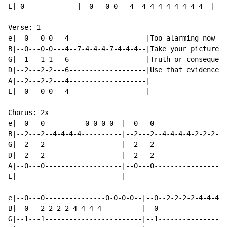
E|-0-------------|--0---0-0---4--4-4-4-4-4-4-4-4--|--2
Verse: 1

e|--0---0-0---4-------------------|Too alarming now to
B|--0---0-0---4--7-4-4-4-7-4-4-4--|Take your pictures 
G|--1---1-1---6-------------------|Truth or consequenc
D|--2---2-2---6-------------------|Use that evidence r
A|--2---2-2---4-------------------|

E|--0---0-0---4-------------------|

Chorus: 2x

e|--0---0----------0-0-0-0--|--0---0------------------
B|--2---2--4-4-4-4----------|--2---2--4-4-4-4-2-2-2-2-
G|--2---2-------------------|--2---2------------------
D|--2---2-------------------|--2---2------------------
A|--0---0-------------------|--0---0------------------
E|--------------------------|-------------------------
e|--0---0---------------0-0-0-0--|--0--2-2-2-2-4-4-4-4
B|--0---2-2-2-2-4-4-4-4----------|--0-----------------
G|--1---1------------------------|--1-----------------