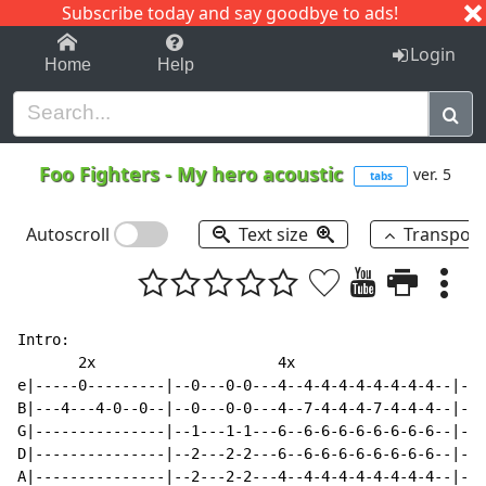
Subscribe today and say goodbye to ads!
1-9
A
B
C
D
E
F
G
H
I
J
K
Login
Home
Help
Foo Fighters
-
My hero acoustic
ver. 5
tabs
Autoscroll
Text size
Transpos
Intro:

       2x                     4x

e|-----0---------|--0---0-0---4--4-4-4-4-4-4-4-4--|--2
B|---4---4-0--0--|--0---0-0---4--7-4-4-4-7-4-4-4--|--2
G|---------------|--1---1-1---6--6-6-6-6-6-6-6-6--|--2
D|---------------|--2---2-2---6--6-6-6-6-6-6-6-6--|--4
A|---------------|--2---2-2---4--4-4-4-4-4-4-4-4--|--4