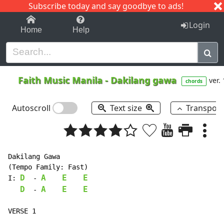
Subscribe today and say goodbye to ads!
1-9
A
B
C
D
E
F
G
H
I
J
K
Login
Home
Help
Faith Music Manila
-
Dakilang gawa
ver. 
chords
Autoscroll
Text size
Transpos
Dakilang Gawa

(Tempo Family: Fast)

D
A
E
E
I: 
-
D
A
E
E
-