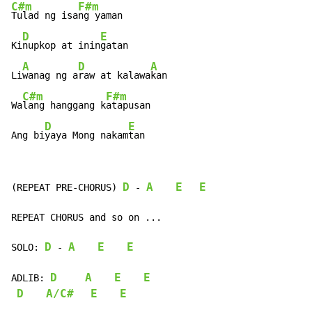
C#m
F#m
Tulad ng isa
ng yaman

D
E
Ki
nupkop at inin
gatan

A
D
A
Li
wanag ng a
raw at kalawa
kan

C#m
F#m
Wa
lang hanggang k
atapusan

D
E
Ang bi
yaya Mong nakam
tan
D
A
E
E
(REPEAT PRE-CHORUS) 
-
REPEAT CHORUS and so on ...

D
A
E
E
SOLO: 
-
D
A
E
E
ADLIB: 
D
A/C#
E
E