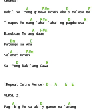
A
F#m
D
E
Dahil sa 'Y
ong gina
wa Hesus ako
'y malaya n
a

A
F#m
D
E
Tinapos Mo na
ng la
hat-lahat ng p
agdurusa
A
F#m
Binuksan Mo an
g da
an

Bm
E
Pat
ungo sa Am
a

A
F#m
Sal
amat Hes
us

D
E
Sa 'Yo
ng Dakilang Gaw
a
D
A
E
E
(Repeat Intro Verse) 
-
A
D
A
Pag-
ibig Mo sa aki
'y ganun na la