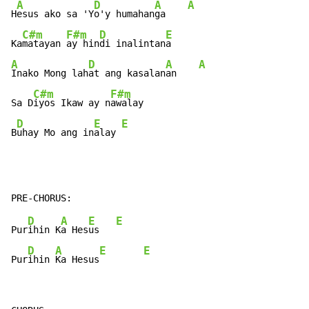
A
D
A
A
H
esus ako sa 'Y
o'y humahan
ga    
C#m
F#m
D
E
Ka
matayan 
ay hin
di inalintan
A
D
A
A
Inako Mong lah
at ang kasalan
an    
C#m
F#m
Sa D
iyos Ikaw ay n
awalay

D
E
E
B
uhay Mo ang in
alay 
D
A
E
E
Pur
ihin K
a Hes
us   
D
A
E
E
Pur
ihin 
Ka Hesus