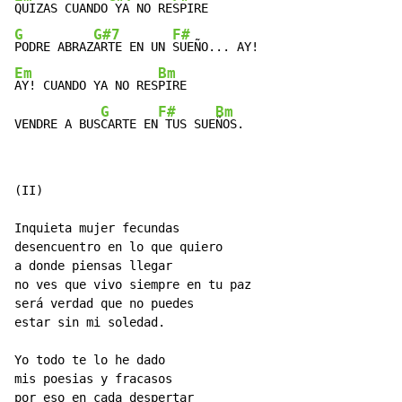
QUIZAS CUANDO
 YA NO RE
G
G#7
F#
PODRE ABRAZ
ARTE EN UN 
Em
Bm
AY! CUANDO YA NO RES
PIRE

G
F#
Bm
VENDRE A BUS
CARTE EN
 TUS SUE
ÑOS.
(II)

Inquieta mujer fecundas

desencuentro en lo que quiero

a donde piensas llegar

no ves que vivo siempre en tu paz

será verdad que no puedes

estar sin mi soledad.

Yo todo te lo he dado

mis poesias y fracasos

por eso en cada despertar
