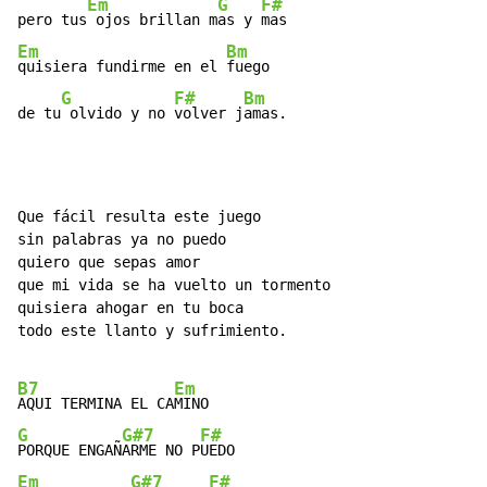
Em
G
F#
pero tus
 ojos brillan m
as y 
Em
Bm
quisiera fundirme en el 
fuego

G
F#
Bm
de tu
 olvido y no 
volver j
amas.
Que fácil resulta este juego

sin palabras ya no puedo

quiero que sepas amor

que mi vida se ha vuelto un tormento

quisiera ahogar en tu boca

todo este llanto y sufrimiento.

B7
Em
AQUI TERMINA EL CA
G
G#7
F#
PORQUE ENGAÑ
ARME NO P
Em
G#7
F#