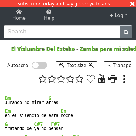
Subscribe today and say goodbye to ads!
1-9
A
B
C
D
E
F
G
H
I
J
K
Login
Home
Help
El Vislumbre Del Esteko
-
Zamba para mi sole
Autoscroll
Text size
Transpos
Bm
G
Jurando no mirar a
Em
Bm
en el silencio de esta 
G
C#7
F#7
tratando de 
ya no p
ensar
