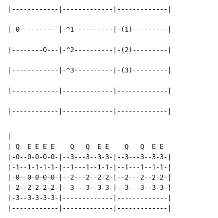
|------------|-------------|-------------|

|-0----------|-^1----------|-(1)---------|

|--------0---|-^2----------|-(2)---------|

|------------|-^3----------|-(3)---------|

|------------|-------------|-------------|

|------------|-------------|-------------|
|

| Q  E E E E    Q   Q  E E    Q   Q  E E

|-0--0-0-0-0-|--3---3--3-3-|--3---3--3-3-|

|-1--1-1-1-1-|--1---1--1-1-|--1---1--1-1-|

|-0--0-0-0-0-|--2---2--2-2-|--2---2--2-2-|

|-2--2-2-2-2-|--3---3--3-3-|--3---3--3-3-|

|-3--3-3-3-3-|-------------|-------------|

|------------|-------------|-------------|
