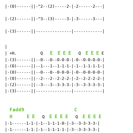
|-(0)------||-^2--(2)-----2-|-2------2---|

|-(2)------||-^3--(3)-----3-|-3------3---|

|-(3)------||---------------|------------|
|

E
E
E
E
E
E
E
| +H.          Q   
   Q  
 E

|-(3)------||--0---0--0-0-0-|-0--0-0-0-0-|

|-(0)------||--1---1--1-1-1-|-1--1-1-1-1-|

|-(0)------||--0---0--0-0-0-|-0--0-0-0-0-|

|-(0)------||--2---2--2-2-2-|-2--2-2-2-2-|

|-(2)------||--3---3--3-3-3-|-3--3-3-3-3-|

|-(3)------||---------------|------------|

Fadd9
C
H
E
E
E
E
E
E
E
E
E
E
   Q  
   Q  
|-1------1-1-|-1--1-1-1-0-|-3--3-3-3-3-|

|-1------1-1-|-1--1-1-1-1-|-3--3-3-3-3-|
