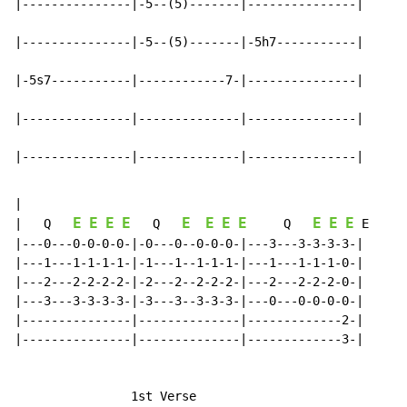
|---------------|-5--(5)-------|---------------|

|---------------|-5--(5)-------|-5h7-----------|

|-5s7-----------|------------7-|---------------|

|---------------|--------------|---------------|

|---------------|--------------|---------------|
|

E
E
E
E
E
E
E
E
E
E
E
|   Q   
   Q   
     Q   
 E

|---0---0-0-0-0-|-0---0--0-0-0-|---3---3-3-3-3-|

|---1---1-1-1-1-|-1---1--1-1-1-|---1---1-1-1-0-|

|---2---2-2-2-2-|-2---2--2-2-2-|---2---2-2-2-0-|

|---3---3-3-3-3-|-3---3--3-3-3-|---0---0-0-0-0-|

|---------------|--------------|-------------2-|

|---------------|--------------|-------------3-|
