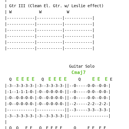
| Gtr III (Clean El. Gtr. w/ Leslie effect)

| W            W           W

|------------|-----------|------------|

|------------|-----------|------------|

|------------|-----------|------------|

|------------|-----------|------------|

|------------|-----------|------------|

|------------|-----------|------------|

                            Guitar Solo

Cmaj7
E
E
E
E
E
E
E
E
E
E
E
  Q  
   Q  
     Q     
 E

|-3--3-3-3-3-|-3--3-3-3-3-||--0-----0-0--0-0-|

|-1--1-1-1-0-|-0--0-0-0-0-||--0-----0-0--0-0-|

|-0--0-0-0-0-|-0--0-0-0-0-||--0-----0-0--0-0-|

|-0--0-0-0-0-|-0--0-0-0-0-||--2-----2-2--2-2-|

|------------|------------||--3-----3-3--3-3-|

|-3--3-3-3-3-|-3--3-3-3-3-||-----------------|

|

| Q  Q   E E   Q  E E E E     Q     E E  E E
