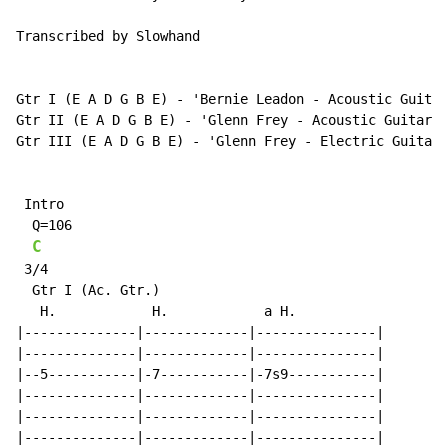
Transcribed by Slowhand

Gtr I (E A D G B E) - 'Bernie Leadon - Acoustic Guitar
Gtr II (E A D G B E) - 'Glenn Frey - Acoustic Guitar'

Gtr III (E A D G B E) - 'Glenn Frey - Electric Guitar'

 Intro

  Q=106

C
 3/4

  Gtr I (Ac. Gtr.)

   H.            H.            a H.

|--------------|-------------|---------------|

|--------------|-------------|---------------|

|--5-----------|-7-----------|-7s9-----------|

|--------------|-------------|---------------|

|--------------|-------------|---------------|

|--------------|-------------|---------------|
