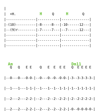
|

H
H
|  +H.            
     Q      
       Q

|---------------|-----------|--------------|

|-(10)----------|-8-----8---|-10------12---|

|--(9)r---------|-7-----7---|--7------12---|

|---------------|-----------|--------------|

|---------------|-----------|--------------|

|---------------|-----------|--------------|

Am
Dm11
 Q   Q   E E    Q   E  E  E E   
Q  E E E E

|--0---0---0-0-|--0---0--0--0-0-|-3--3-3-3-3-|

|--1---1---1-1-|--1---1--1--1-1-|-1--1-1-1-1-|

|--2---2---2-2-|--2---2--2--2-2-|-2--2-2-2-2-|

|--2---2---2-2-|--2---2--2--2-2-|-0--0-0-0-0-|
