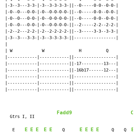
|-3--3---3-3-|-3--3-3-3-3-||--0-----0-0--0-0-|

|-0--0---0-0-|-0--0-0-0-0-||--0-----0-0--0-0-|

|-0--0---0-0-|-0--0-0-0-0-||--0-----0-0--0-0-|

|-0--0---0-0-|-0--0-0-0-0-||--2-----2-2--2-2-|

|-2--2---2-2-|-2--2-2-2-2-||--3-----3-3--3-3-|

|-3--3---3-3-|-3--3-3-3-3-||-----------------|

|

| W            W              H          Q

|------------|------------||-----------------|

|------------|------------||-17---------13---|

|------------|------------||-16b17------12---|

|------------|------------||-----------------|

|------------|------------||-----------------|

|------------|------------||-----------------|

Fadd9
Cm
  Gtrs I, II         
E
E
E
E
E
E
E
E
E
E
   E    
    Q      
     Q    Q  
 E