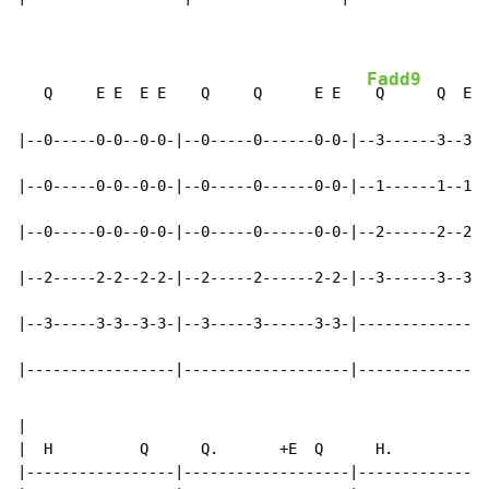
Fadd9
   Q     E E  E E    Q     Q      E E   
 Q      Q  E E

|--0-----0-0--0-0-|--0-----0------0-0-|--3------3--3-3
|--0-----0-0--0-0-|--0-----0------0-0-|--1------1--1-1
|--0-----0-0--0-0-|--0-----0------0-0-|--2------2--2-2
|--2-----2-2--2-2-|--2-----2------2-2-|--3------3--3-3
|--3-----3-3--3-3-|--3-----3------3-3-|---------------
|-----------------|-------------------|---------------
|

|  H          Q      Q.       +E  Q      H.

|-----------------|-------------------|---------------