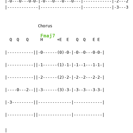
|-0---0---0-0-|-0---0---0---0---|------------|-2---2-2
|-------------|-----------------|------------|-3---3-3
Fmaj7
  Q  Q   Q     
H      +E  E   Q  Q   E E

|-----------||-0------(0)-0-|-0--0---0-0-|

|-----------||-1------(1)-1-|-1--1---1-1-|

|-----------||-2------(2)-2-|-2--2---2-2-|

|----0---2--||-3------(3)-3-|-3--3---3-3-|

|-3---------||--------------|------------|

|-----------||--------------|------------|
|
