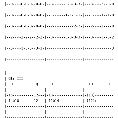
|--0----0-0-0--0-0-|--3------3-3-3-3-|---3----3--3-0-|

|--0----0-0-0--0-0-|--1------1-1-1-1-|---1----1--1-0-|

|--0----0-0-0--0-0-|--2------2-2-2-2-|---2----2--2-0-|

|--2----2-2-2--2-2-|--3------3-3-3-3-|---3----3--3-2-|

|--3----3-3-3--3-3-|-----------------|-------------3-|

|------------------|-----------------|---------------|
|

| Gtr III

|  H           Q      H.                +H       Q

|------------------|-----------------|---------------|

|-15----------12---|-13--------------|-(13)----------|

|-14b16-------12---|-12b14===========|=(12)r---------|

|------------------|-----------------|---------------|

|------------------|-----------------|---------------|

|------------------|-----------------|---------------|
