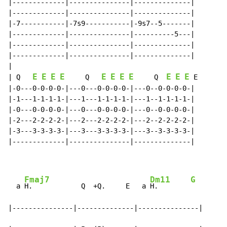
|-------------|---------------|--------------|

|-------------|---------------|--------------|

|-7-----------|-7s9-----------|-9s7--5-------|

|-------------|---------------|----------5---|

|-------------|---------------|--------------|

|-------------|---------------|--------------|

|

E
E
E
E
E
E
E
E
E
E
E
| Q   
     Q   
     Q  
 E

|-0---0-0-0-0-|---0---0-0-0-0-|---0--0-0-0-0-|

|-1---1-1-1-1-|---1---1-1-1-1-|---1--1-1-1-1-|

|-0---0-0-0-0-|---0---0-0-0-0-|---0--0-0-0-0-|

|-2---2-2-2-2-|---2---2-2-2-2-|---2--2-2-2-2-|

|-3---3-3-3-3-|---3---3-3-3-3-|---3--3-3-3-3-|

|-------------|---------------|--------------|

Fmaj7
Dm11
G
  a 
H.            Q  +Q.     E   a 
H.        
|---------------|--------------|---------------|
