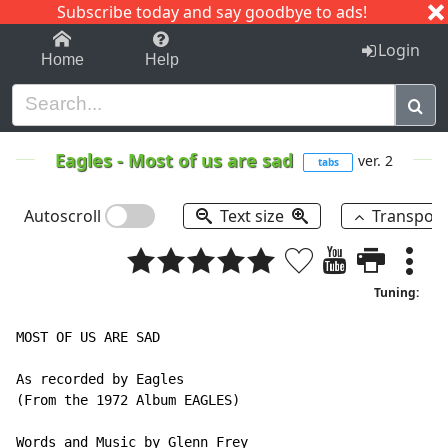
Subscribe today and say goodbye to ads!
1-9
A
B
C
D
E
F
G
H
I
J
K
Login
Home
Help
Eagles
-
Most of us are sad
ver. 2
tabs
Autoscroll
Text size
Transpos
Tuning:
MOST OF US ARE SAD

As recorded by Eagles

(From the 1972 Album EAGLES)

Words and Music by Glenn Frey
