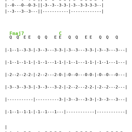
|--0---0--0-3-||-3--3--3-3-|-3--3-3-3-3--|

|--3---3--3---||-----------|-------------|

Fmaj7
C
Q  Q  E E   Q  Q   E 
E   Q  Q   E E   Q  Q   Q     
Q
|-1--1--3-3-|-3--3---3-3-|-3--3---3-3-|-3--3---3---|-1
|-1--1--1-1-|-1--1---1-1-|-1--1---1-1-|-1--1---1---|-1
|-2--2--2-2-|-2--2---2-0-|-0--0---0-0-|-0--0---0---|-2
|-3--3--3-3-|-3--3---3-2-|-2--2---2-2-|-2--2---2---|-3
|-----------|----------3-|-3--3---3-3-|-3--3---3---|--
|-1--1--1-1-|-1--1---1---|------------|------------|-1
|
