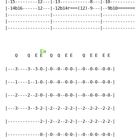
|-15---------12---|-13------------8---|-10------------
|-14b16------12---|-12b14r===(12)-9---|--9b10=========
|-----------------|-------------------|---------------
|-----------------|-------------------|---------------
|-----------------|-------------------|---------------
Em
    Q    Q  E 
E   Q  Q  E E    Q  E E  E E

|---3----3--3-0-|-0--0--0-0-|--0--0-0--0-0-|

|---1----1--1-0-|-0--0--0-0-|--0--0-0--0-0-|

|---2----2--2-0-|-0--0--0-0-|--0--0-0--0-0-|

|---3----3--3-2-|-2--2--2-2-|--2--2-2--2-2-|

|-------------2-|-2--2--2-2-|--2--2-2--2-2-|

|-------------0-|-0--0--0-0-|--0--0-0--0-0-|