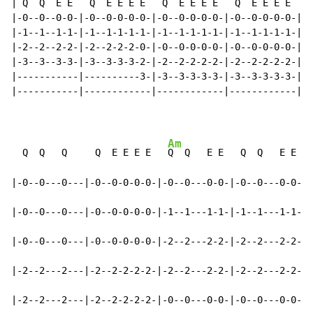
| Q  Q  E E   Q  E E E E   Q  E E E E   Q  E E E E   Q
|-0--0--0-0-|-0--0-0-0-0-|-0--0-0-0-0-|-0--0-0-0-0-|-0
|-1--1--1-1-|-1--1-1-1-1-|-1--1-1-1-1-|-1--1-1-1-1-|-1
|-2--2--2-2-|-2--2-2-2-0-|-0--0-0-0-0-|-0--0-0-0-0-|-2
|-3--3--3-3-|-3--3-3-3-2-|-2--2-2-2-2-|-2--2-2-2-2-|-3
|-----------|----------3-|-3--3-3-3-3-|-3--3-3-3-3-|--
|-----------|------------|------------|------------|--
Am
  Q  Q   Q     Q  E E E E   
Q  Q   E E   Q  Q   E E   
|-0--0---0---|-0--0-0-0-0-|-0--0---0-0-|-0--0---0-0-|-
|-0--0---0---|-0--0-0-0-0-|-1--1---1-1-|-1--1---1-1-|-
|-0--0---0---|-0--0-0-0-0-|-2--2---2-2-|-2--2---2-2-|-
|-2--2---2---|-2--2-2-2-2-|-2--2---2-2-|-2--2---2-2-|-
|-2--2---2---|-2--2-2-2-2-|-0--0---0-0-|-0--0---0-0-|-