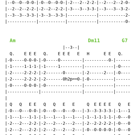
|--0--0--0-0-|-0--0--0-0-|-2---2--2-2-|--2---2--2-0-|-
|--2--2--2-2-|-2--2--2-2-|-3---3--3-3-|--3---3--3-2-|-
|--3--3--3-3-|-3--3--3-3-|------------|-----------2-|-
|------------|-----------|------------|-----------0-|-
Am
Dm11
G7
                        |--3--|

  Q.    E E E   Q.    E E E   E   H      E E   Q.    E
|-0-----0-0-0-|-0-----0---------|----------0-|-------3
|-1-----1-1-1-|-1-----1---------|------------|-0------
|-2-----2-2-2-|-2-------0-------|-2------2---|-0------
|-2-----2-2-2-|-2-------0h2p==0-|-0----------|--------
|-0-----0-0-0-|-0---------------|------------|--------
|-------------|-----------------|------------|--------
|

| Q   Q   E E   Q   Q   E   E     Q  E E E E   Q   E E
|-0---0---0-0-|-0---0---0---0---|-3--3-3-3-3-|-1---1-1
|-1---1---1-1-|-1---1---1---1---|-1--1-1-1-1-|-0---0-0
|-2---2---2-2-|-2---2---2---2---|-2--2-2-2-2-|-0---0-0
|-2---2---2-2-|-2---2---2---2---|-0--0-0-0-0-|-0---0-0