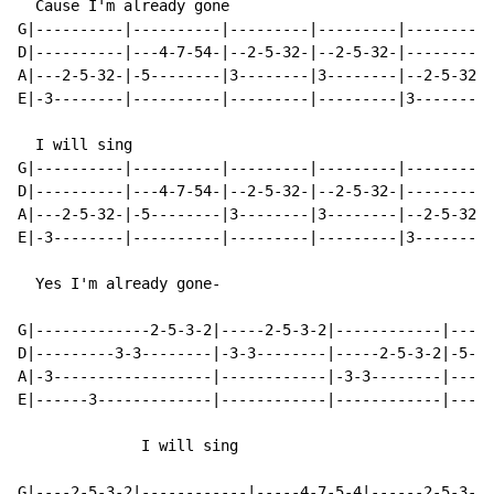
  Cause I'm already gone

G|----------|----------|---------|---------|---------|
D|----------|---4-7-54-|--2-5-32-|--2-5-32-|---------|
A|---2-5-32-|-5--------|3--------|3--------|--2-5-32-|
E|-3--------|----------|---------|---------|3--------|
  I will sing

G|----------|----------|---------|---------|---------|
D|----------|---4-7-54-|--2-5-32-|--2-5-32-|---------|
A|---2-5-32-|-5--------|3--------|3--------|--2-5-32-|
E|-3--------|----------|---------|---------|3--------|
  Yes I'm already gone-

G|-------------2-5-3-2|-----2-5-3-2|------------|-----
D|---------3-3--------|-3-3--------|-----2-5-3-2|-5-5-
A|-3------------------|------------|-3-3--------|-----
E|------3-------------|------------|------------|-----
              I will sing

G|----2-5-3-2|------------|-----4-7-5-4|------2-5-3-2|