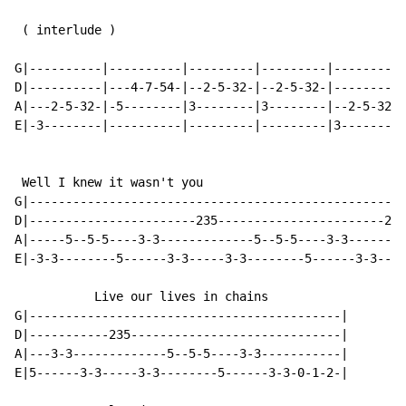
(
 interlude 
)
G|----------|----------|---------|---------|---------|
D|----------|---4-7-54-|--2-5-32-|--2-5-32-|---------|
A|---2-5-32-|-5--------|3--------|3--------|--2-5-32-|
E|-3--------|----------|---------|---------|3--------|
 Well I knew it wasn't you

G|----------------------------------------------------
D|-----------------------235-----------------------235
A|-----5--5-5----3-3-------------5--5-5----3-3--------
E|-3-3--------5------3-3-----3-3--------5------3-3----
           Live our lives in chains

G|-------------------------------------------|

D|-----------235-----------------------------|

A|---3-3-------------5--5-5----3-3-----------|

E|5------3-3-----3-3--------5------3-3-0-1-2-|
