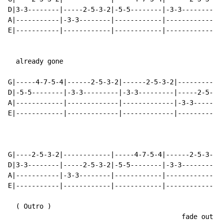
D|3-3--------|-----2-5-3-2|-5-5--------|-3-3---------|
A|-----------|-3-3--------|------------|-------------|
E|-----------|------------|------------|-------------|
  already gone

G|-----4-7-5-4|------2-5-3-2|------2-5-3-2|-----------
D|-5-5--------|-3-3---------|-3-3---------|-----2-5-3-
A|------------|-------------|-------------|-3-3-------
E|------------|-------------|-------------|-----------
                                                     a
G|----2-5-3-2|------------|-----4-7-5-4|------2-5-3-2|
D|3-3--------|-----2-5-3-2|-5-5--------|-3-3---------|
A|-----------|-3-3--------|------------|-------------|
E|-----------|------------|------------|-------------|
(
 Outro 
)
                                            fade out-
