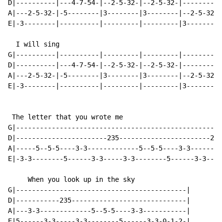
D|----------|---4-7-54-|--2-5-32-|--2-5-32-|---------|
A|---2-5-32-|-5--------|3--------|3--------|--2-5-32-|
E|-3--------|----------|---------|---------|3--------|
  I will sing

G|----------|----------|---------|---------|---------|
D|----------|---4-7-54-|--2-5-32-|--2-5-32-|---------|
A|---2-5-32-|-5--------|3--------|3--------|--2-5-32-|
E|-3--------|----------|---------|---------|3--------|
 The letter that you wrote me

G|----------------------------------------------------
D|-----------------------235-----------------------235
A|-----5--5-5----3-3-------------5--5-5----3-3--------
E|-3-3--------5------3-3-----3-3--------5------3-3----
     When you look up in the sky

G|-------------------------------------------|

D|-----------235-----------------------------|

A|---3-3-------------5--5-5----3-3-----------|

E|5------3-3-----3-3--------5------3-3-0-1-2-|
