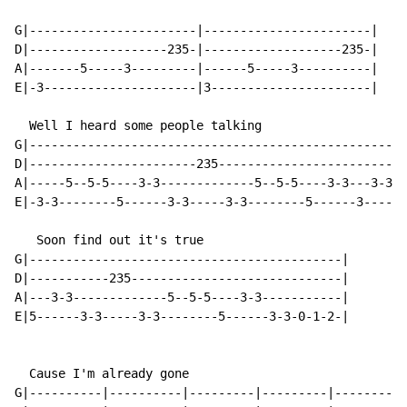
G|-----------------------|-----------------------|

D|-------------------235-|-------------------235-|

A|-------5-----3---------|------5-----3----------|

E|-3---------------------|3----------------------|

  Well I heard some people talking

G|----------------------------------------------------
D|-----------------------235--------------------------
A|-----5--5-5----3-3-------------5--5-5----3-3---3-3--
E|-3-3--------5------3-3-----3-3--------5------3-----3
   Soon find out it's true

G|-------------------------------------------|

D|-----------235-----------------------------|

A|---3-3-------------5--5-5----3-3-----------|

E|5------3-3-----3-3--------5------3-3-0-1-2-|

  Cause I'm already gone

G|----------|----------|---------|---------|---------|