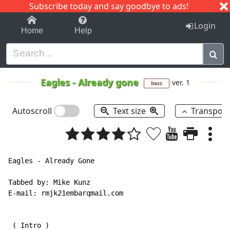
Subscribe today and say goodbye to ads!
1-9
A
B
C
D
E
F
G
H
I
J
K
Login
Home
Help
Eagles
-
Already gone
ver. 1
bass
Autoscroll
Text size
Transpos
Eagles - Already Gone

Tabbed by: Mike Kunz

E-mail: rmjk21embarqmail.com

(
 Intro 
)