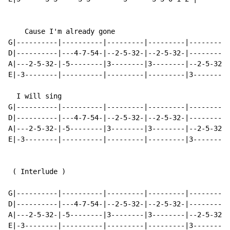
    Cause I'm already gone

G|----------|----------|---------|---------|---------|
D|----------|---4-7-54-|--2-5-32-|--2-5-32-|---------|
A|---2-5-32-|-5--------|3--------|3--------|--2-5-32-|
E|-3--------|----------|---------|---------|3--------|
  I will sing

G|----------|----------|---------|---------|---------|
D|----------|---4-7-54-|--2-5-32-|--2-5-32-|---------|
A|---2-5-32-|-5--------|3--------|3--------|--2-5-32-|
E|-3--------|----------|---------|---------|3--------|
(
 Interlude 
)
G|----------|----------|---------|---------|---------|
D|----------|---4-7-54-|--2-5-32-|--2-5-32-|---------|
A|---2-5-32-|-5--------|3--------|3--------|--2-5-32-|
E|-3--------|----------|---------|---------|3--------|