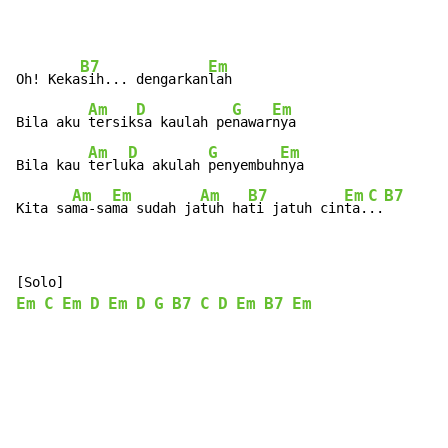
B7
Em
Oh! Keka
sih... dengarkan
lah

Am
D
G
Em
Bila aku 
tersik
sa kaulah pe
nawar
nya

Am
D
G
Em
Bila kau 
terlu
ka akulah 
penyembuh
nya

Am
Em
Am
B7
Em
C
B7
Kita sa
ma-sa
ma sudah ja
tuh ha
ti jatuh cin
ta.
..
Em
C
Em
D
Em
D
G
B7
C
D
Em
B7
Em