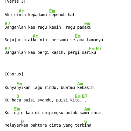
Am
Em
Aku ci
nta kepadamu 
B7
Em
Janganlah kau ragu kasih, ragu pad
aku

Am
Em
Sejujur niat
ku niat bersama se
B7
Em
B7
Janganlah kau pergi kasih, pergi dar
iku
Em
Am
Kunya
nyikan lagu rindu, buatmu 
kekasih

D
Em
B7
Ku ba
ca puisi syahdu, puisi ki
ta.
..

Em
Am
Ku i
ngin kau di sampingku untuk sa
ma-sama

D
G
Melayar
kan bahtera cinta yang terb
ina