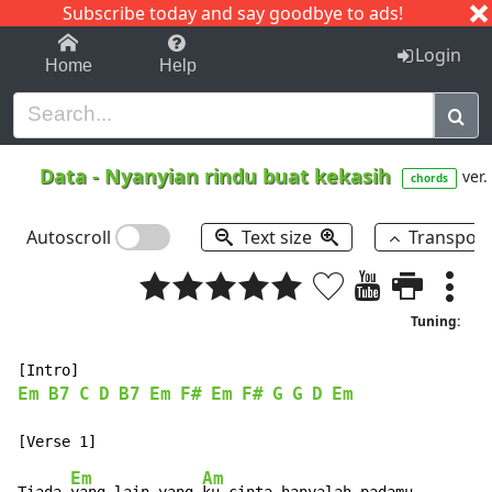
Subscribe today and say goodbye to ads!
1-9
A
B
C
D
E
F
G
H
I
J
K
Login
Home
Help
Data
-
Nyanyian rindu buat kekasih
ver.
chords
Autoscroll
Text size
Transpos
Tuning:
Em
B7
C
D
B7
Em
F#
Em
F#
G
G
D
Em
Em
Am