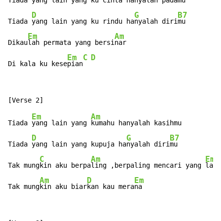
Tiada 
yang lain yang 
ku cinta hanyalah padamu

D
G
B7
Tiada 
yang lain yang ku rindu ha
nyalah diri
mu

Em
Am
Dikau
lah permata yang bersi
nar

Em
C
D
Di kala ku kese
pian
Em
Am
Tiada 
yang lain yang 
kumahu hanyalah kasihmu

D
G
B7
Tiada 
yang lain yang kupuja ha
nyalah diri
mu

C
Am
Em
Tak mung
kin aku berpa
ling ,berpaling mencari yang 
lain

Am
D
Em
Tak mung
kin aku biar
kan kau mera
na