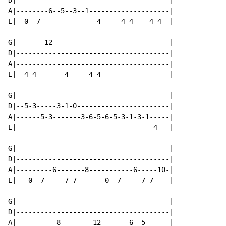
D|--------------------------------------|

A|--------6--5--3--1--------------------|

E|--0--7--------------4-----4-4----4-4--|

G|-------12-----------------------------|

D|--------------------------------------|

A|--------------------------------------|

E|--4-4-------4-----4-4-----------------|

G|--------------------------------------|

D|--5-3-----3-1-0-----------------------|

A|------5-3-------3-6-5-6-5-3-1-3-1-----|

E|----------------------------------4---|

G|--------------------------------------|

D|--------------------------------------|

A|---------6-------8-----------6-----10-|

E|---0--7-----7-7-------0--7-----7-7----|

G|--------------------------------------|

D|--------------------------------------|

A|----------8--------12-------6--5------|
