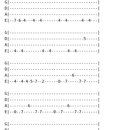
G|--------------------------------------|

D|--------------------------------------|

A|--------------------------------------|

E|--7-6-4---4--4-------4--4------4--4---|

G|--------------------------------------|

D|--------------------------------5-----|

A|--------------------------------------|

E|--4--4--------4--4-------4--4---------|

G|--------------------------------------|

D|--------------------------------------|

A|---------------------------6----------|

E|--4--4-4-5-7--2------0--7-----7-7-----|

G|--------------------------------------|

D|--------------------------------------|

A|--------6----------------6------------|

E|--0--7-----7-7-----0--7-----7-7-------|

G|--------------------------------------|
