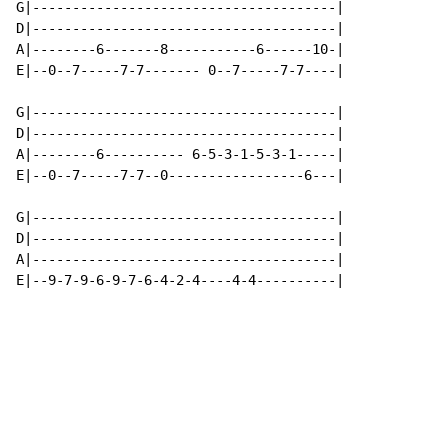
G|--------------------------------------|

D|--------------------------------------|

A|--------6-------8-----------6------10-|

E|--0--7-----7-7------- 0--7-----7-7----|

G|--------------------------------------|

D|--------------------------------------|

A|--------6---------- 6-5-3-1-5-3-1-----|

E|--0--7-----7-7--0-----------------6---|

G|--------------------------------------|

D|--------------------------------------|

A|--------------------------------------|

E|--9-7-9-6-9-7-6-4-2-4----4-4----------|