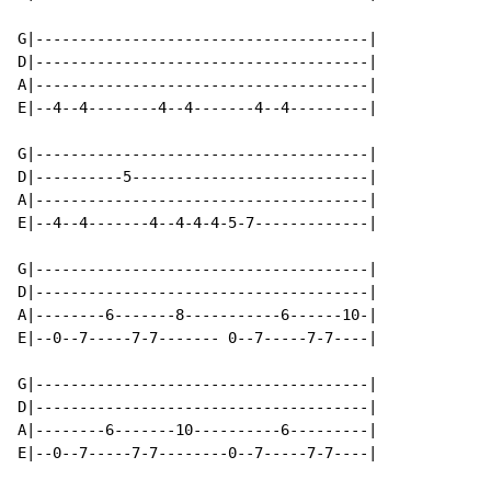
G|--------------------------------------|

D|--------------------------------------|

A|--------------------------------------|

E|--4--4--------4--4-------4--4---------|

G|--------------------------------------|

D|----------5---------------------------|

A|--------------------------------------|

E|--4--4-------4--4-4-4-5-7-------------|

G|--------------------------------------|

D|--------------------------------------|

A|--------6-------8-----------6------10-|

E|--0--7-----7-7------- 0--7-----7-7----|

G|--------------------------------------|

D|--------------------------------------|

A|--------6-------10----------6---------|

E|--0--7-----7-7--------0--7-----7-7----|
