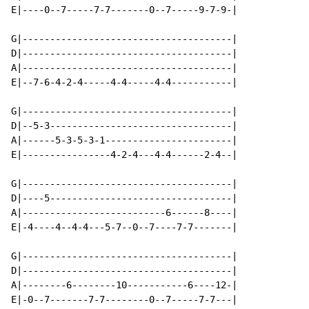
E|----0--7-----7-7-------0--7-----9-7-9-|

G|--------------------------------------|

D|--------------------------------------|

A|--------------------------------------|

E|--7-6-4-2-4-----4-4-----4-4-----------|

G|--------------------------------------|

D|--5-3---------------------------------|

A|------5-3-5-3-1-----------------------|

E|----------------4-2-4---4-4------2-4--|

G|--------------------------------------|

D|----5---------------------------------|

A|--------------------------6------8----|

E|-4----4--4-4---5-7--0--7----7-7-------|

G|--------------------------------------|

D|--------------------------------------|

A|--------6--------10-----------6----12-|

E|-0--7-------7-7--------0--7-----7-7---|
