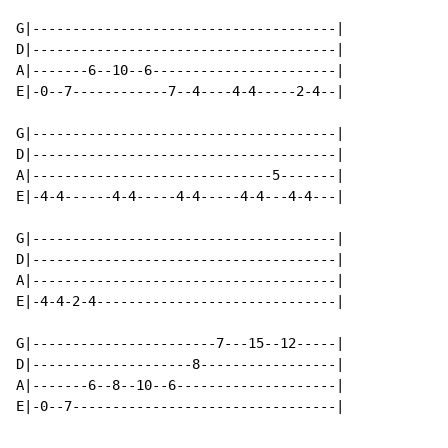
G|--------------------------------------|

D|--------------------------------------|

A|-------6--10--6-----------------------|

E|-0--7------------7--4----4-4-----2-4--|

G|--------------------------------------|

D|--------------------------------------|

A|------------------------------5-------|

E|-4-4------4-4-----4-4-----4-4---4-4---|

G|--------------------------------------|

D|--------------------------------------|

A|--------------------------------------|

E|-4-4-2-4------------------------------|

G|-----------------------7---15--12-----|

D|--------------------8-----------------|

A|-------6--8--10--6--------------------|

E|-0--7---------------------------------|
