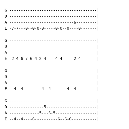
G|--------------------------------------|

D|--------------------------------------|

A|----------------------------6---------|

E|-7-7---0--0-0-0-----0-0--0----0-------|

G|--------------------------------------|

D|--------------------------------------|

A|--------------------------------------|

E|-2-4-6-7-6-4-2-4----4-4-----2-4-------|

G|--------------------------------------|

D|--------------------------------------|

A|--------------------------------------|

E|--4--4--------4--4-------4--4---------|

G|--------------------------------------|

D|---------------5----------------------|

A|-------------5---6-5------------------|

E|--4--4----6----------6--6-6-----------|
