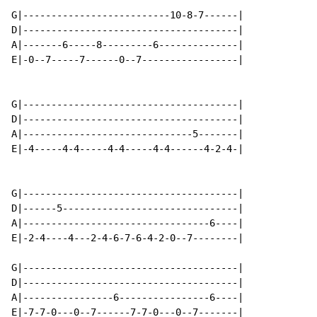
G|--------------------------10-8-7------|

D|--------------------------------------|

A|-------6-----8---------6--------------|

E|-0--7-----7------0--7-----------------|

G|--------------------------------------|

D|--------------------------------------|

A|------------------------------5-------|

E|-4-----4-4-----4-4-----4-4------4-2-4-|

G|--------------------------------------|

D|------5-------------------------------|

A|---------------------------------6----|

E|-2-4----4---2-4-6-7-6-4-2-0--7--------|

G|--------------------------------------|

D|--------------------------------------|

A|----------------6----------------6----|

E|-7-7-0---0--7------7-7-0---0--7-------|
