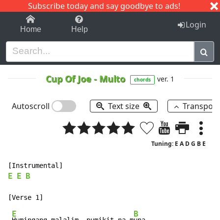
Subscribe today and say goodbye to ads!
1-9
A
B
C
D
E
F
G
H
I
J
K
Login
Home
Help
Cup Of Joe
-
Multo
ver. 1
chords
Autoscroll
Text size
Transpos
Tuning: E A D G B E
E
E
B
E
B