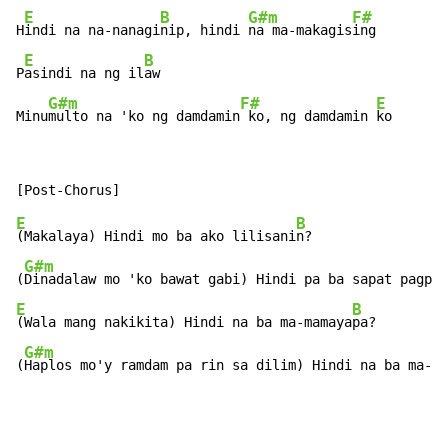
E
B
G#m
F#
H
indi na na-nanagi
nip, hindi 
na ma-makagis
ing

E
B
P
asindi na ng il
aw

G#m
F#
E
Minu
multo na 'ko ng damdamin
 ko, ng damdamin 
ko
E
B
(Makalaya) Hindi mo ba ako lilisani
n?

G#m
(
Dinadalaw mo 'ko bawat gabi) Hindi pa ba sapat pagpap
E
B
(Wala mang nakikita) Hindi na ba ma-mamaya
pa?

G#m
(
Haplos mo'y ramdam pa rin sa dilim) Hindi na ba ma-ma