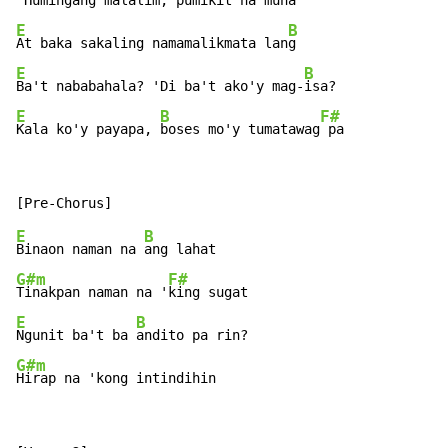
Humingang malalim, pumikit na m
E
B
At baka sakaling namamalikmata lan
E
B
Ba't nababahala? 'Di ba't ako'y mag-
E
B
F#
Kala ko'y payapa, 
boses mo'y tumatawag
 pa
E
B
Binaon naman na 
G#m
F#
Tinakpan naman na '
E
B
Ngunit ba't ba 
G#m
Hirap na 'kong intindihin