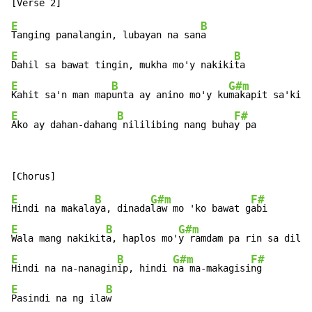
E
B
Tanging panalangin, lubayan na san
E
B
Dahil sa bawat tingin, mukha mo'y nakiki
E
B
G#m
Kahit sa'n man map
unta ay anino mo'y ku
makapit sa'king
E
B
F#
Ako ay dahan-dahang
 nililibing nang buha
y pa
E
B
G#m
F#
Hindi na makala
ya, dinada
law mo 'ko bawat g
E
B
G#m
F
Wala mang nakikit
a, haplos mo'
y ramdam pa rin sa dil
E
B
G#m
F#
Hindi na na-nanagin
ip, hindi 
na ma-makagisi
E
B
Pasindi na ng ila
w
