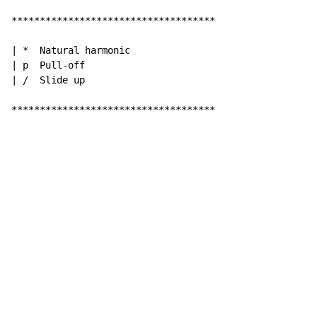
************************************

| *  Natural harmonic

| p  Pull-off

| /  Slide up

************************************