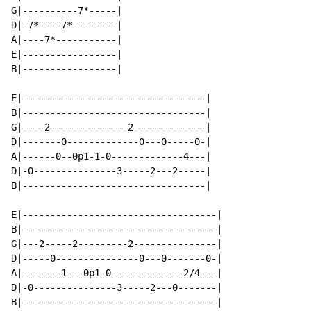
G|----------7*-----|

D|-7*----7*--------|

A|----7*-----------|

E|-----------------|

B|-----------------|

E|---------------------------------|

B|---------------------------------|

G|----2--------------2-------------|

D|-------0-------------0---0-----0-|

A|------0--0p1-1-0-------------4---|

D|-0---------------3-----2---2-----|

B|---------------------------------|

E|-----------------------------------|

B|-----------------------------------|

G|---2-----2---------2---------------|

D|-----0---------------0---0-------0-|

A|-------1---0p1-0-------------2/4---|

D|-0---------------3-----2---0-------|

B|-----------------------------------|
