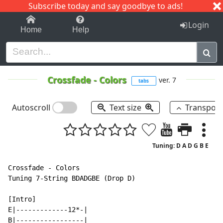
Subscribe today and say goodbye to ads!
1-9
A
B
C
D
E
F
G
H
I
J
K
Login
Home
Help
Crossfade
-
Colors
ver. 7
tabs
Autoscroll
Text size
Transpos
Tuning: D A D G B E
Crossfade - Colors

Tuning 7-String BDADGBE (Drop D)

[Intro]

E|-------------12*-|

B|-----------------|
