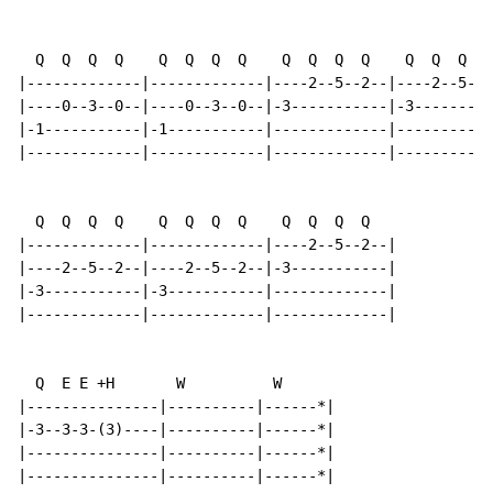
  Q  Q  Q  Q    Q  Q  Q  Q    Q  Q  Q  Q    Q  Q  Q  Q

|-------------|-------------|----2--5--2--|----2--5--2
|----0--3--0--|----0--3--0--|-3-----------|-3---------
|-1-----------|-1-----------|-------------|-----------
|-------------|-------------|-------------|-----------
  Q  Q  Q  Q    Q  Q  Q  Q    Q  Q  Q  Q

|-------------|-------------|----2--5--2--|

|----2--5--2--|----2--5--2--|-3-----------|

|-3-----------|-3-----------|-------------|

|-------------|-------------|-------------|

  Q  E E +H       W          W

|---------------|----------|------*|

|-3--3-3-(3)----|----------|------*|

|---------------|----------|------*|

|---------------|----------|------*|
