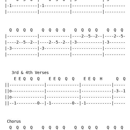
|-1-----------|-1-----------|-------------|-----------
|-------------|-------------|-------------|-----------
  Q  Q  Q  Q    Q  Q  Q  Q    Q  Q  Q  Q    Q  Q  Q  Q

|-------------|-------------|----2--5--2--|----2--5--2
|----2--5--2--|----2--5--2--|-3-----------|-3---------
|-3-----------|-3-----------|-------------|-----------
|-------------|-------------|-------------|-----------
   3rd & 4th Verses

    E E Q  Q  Q    E E Q  Q  Q    E E Q  H      Q  Q  
||---------------|--------------|-------------|-------
||o--------------|--------------|-------------|-3--1--
||o--------------|--------------|-------------|-------
||--1---------0--|-1---------0--|-1-----------|-------
 Chorus

  Q  Q  Q  Q    Q  Q  Q  Q    Q  Q  Q  Q    Q  Q  Q  Q
