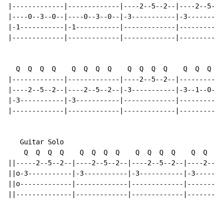
|-------------|-------------|----2--5--2--|----2--5--2
|----0--3--0--|----0--3--0--|-3-----------|-3---------
|-1-----------|-1-----------|-------------|-----------
|-------------|-------------|-------------|-----------
  Q  Q  Q  Q    Q  Q  Q  Q    Q  Q  Q  Q    Q  Q  Q  Q

|-------------|-------------|----2--5--2--|-----------
|----2--5--2--|----2--5--2--|-3-----------|-3--1--0---
|-3-----------|-3-----------|-------------|----------3
|-------------|-------------|-------------|-----------
   Guitar Solo

    Q  Q  Q  Q    Q  Q  Q  Q    Q  Q  Q  Q    Q  Q  Q 
||-----2--5--2--|----2--5--2--|----2--5--2--|----2--5-
||o-3-----------|-3-----------|-3-----------|-3-------
||o-------------|-------------|-------------|---------
||--------------|-------------|-------------|---------