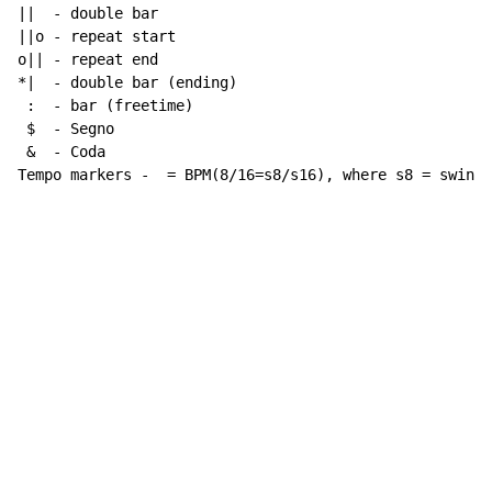
||  - double bar

||o - repeat start

o|| - repeat end

*|  - double bar (ending)

 :  - bar (freetime)

 $  - Segno

 &  - Coda

Tempo markers -  = BPM(8/16=s8/s16), where s8 = swing 