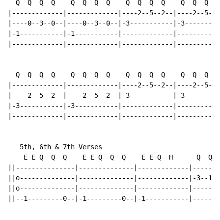
  Q  Q  Q  Q    Q  Q  Q  Q    Q  Q  Q  Q    Q  Q  Q  Q

|-------------|-------------|----2--5--2--|----2--5--2
|----0--3--0--|----0--3--0--|-3-----------|-3---------
|-1-----------|-1-----------|-------------|-----------
|-------------|-------------|-------------|-----------
  Q  Q  Q  Q    Q  Q  Q  Q    Q  Q  Q  Q    Q  Q  Q  Q

|-------------|-------------|----2--5--2--|----2--5--2
|----2--5--2--|----2--5--2--|-3-----------|-3---------
|-3-----------|-3-----------|-------------|-----------
|-------------|-------------|-------------|-----------
   5th, 6th & 7th Verses

    E E Q  Q  Q    E E Q  Q  Q    E E Q  H      Q  Q  
||---------------|--------------|-------------|-------
||o--------------|--------------|-------------|-3--1--
||o--------------|--------------|-------------|-------
||--1---------0--|-1---------0--|-1-----------|-------