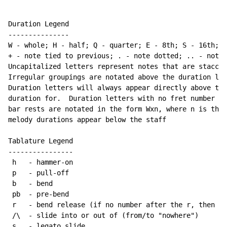
Duration Legend

---------------

W - whole; H - half; Q - quarter; E - 8th; S - 16th; T
+ - note tied to previous; . - note dotted; .. - note 
Uncapitalized letters represent notes that are staccat
Irregular groupings are notated above the duration lin
Duration letters will always appear directly above the
duration for.  Duration letters with no fret number be
bar rests are notated in the form Wxn, where n is the 
melody durations appear below the staff

Tablature Legend

----------------

 h   - hammer-on

 p   - pull-off

 b   - bend

 pb  - pre-bend

 r   - bend release (if no number after the r, then re
 /\  - slide into or out of (from/to "nowhere")

 s   - legato slide
