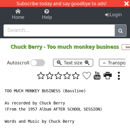
Subscribe today and say goodbye to ads!
1-9
A
B
C
D
E
F
G
H
I
J
K
Login
Home
Help
Chuck Berry
-
Too much monkey business
ba
Autoscroll
Text size
Transpos
TOO MUCH MONKEY BUSINESS (Bassline)

As recorded by Chuck Berry

(From the 1957 Album AFTER SCHOOL SESSION)

Words and Music by Chuck Berry
