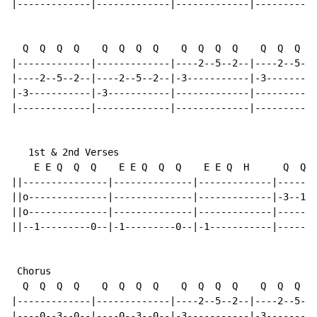
|-------------|-------------|-------------|-----------
  Q  Q  Q  Q    Q  Q  Q  Q    Q  Q  Q  Q    Q  Q  Q  Q

|-------------|-------------|----2--5--2--|----2--5--2
|----2--5--2--|----2--5--2--|-3-----------|-3---------
|-3-----------|-3-----------|-------------|-----------
|-------------|-------------|-------------|-----------
   1st & 2nd Verses

    E E Q  Q  Q    E E Q  Q  Q    E E Q  H      Q  Q  
||---------------|--------------|-------------|-------
||o--------------|--------------|-------------|-3--1--
||o--------------|--------------|-------------|-------
||--1---------0--|-1---------0--|-1-----------|-------
 Chorus

  Q  Q  Q  Q    Q  Q  Q  Q    Q  Q  Q  Q    Q  Q  Q  Q

|-------------|-------------|----2--5--2--|----2--5--2
|----0--3--0--|----0--3--0--|-3-----------|-3---------