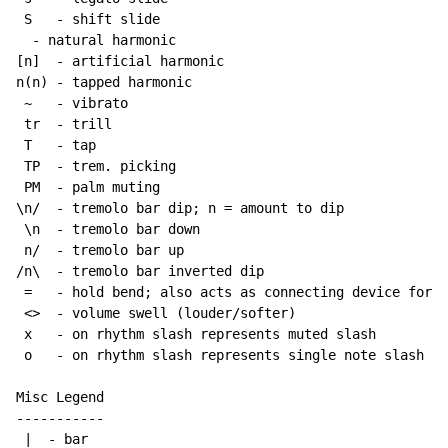
 S   - shift slide

  - natural harmonic

[n]  - artificial harmonic

n(n) - tapped harmonic

~
   - vibrato

 tr  - trill

 T   - tap

 TP  - trem. picking

 PM  - palm muting

\n/  - tremolo bar dip; n = amount to dip

 \n  - tremolo bar down

 n/  - tremolo bar up

/n\  - tremolo bar inverted dip

 =   - hold bend; also acts as connecting device for h
 <>  - volume swell (louder/softer)

 x   - on rhythm slash represents muted slash

 o   - on rhythm slash represents single note slash

Misc Legend

-----------

 |  - bar
