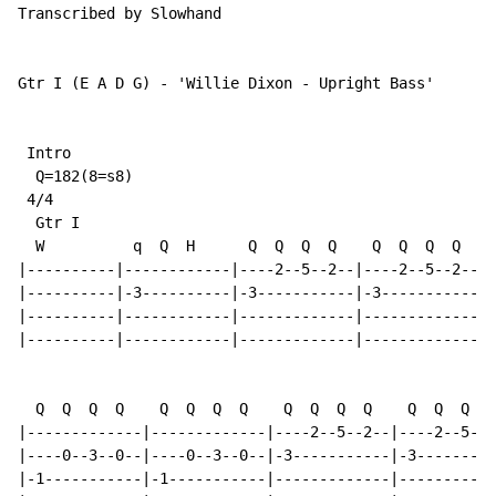
Transcribed by Slowhand

Gtr I (E A D G) - 'Willie Dixon - Upright Bass'

 Intro

  Q=182(8=s8)

 4/4

  Gtr I

  W          q  Q  H      Q  Q  Q  Q    Q  Q  Q  Q

|----------|------------|----2--5--2--|----2--5--2--|

|----------|-3----------|-3-----------|-3-----------|

|----------|------------|-------------|-------------|

|----------|------------|-------------|-------------|

  Q  Q  Q  Q    Q  Q  Q  Q    Q  Q  Q  Q    Q  Q  Q  Q

|-------------|-------------|----2--5--2--|----2--5--2
|----0--3--0--|----0--3--0--|-3-----------|-3---------
|-1-----------|-1-----------|-------------|-----------