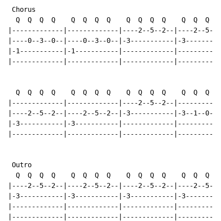
 Chorus

  Q  Q  Q  Q    Q  Q  Q  Q    Q  Q  Q  Q    Q  Q  Q  Q

|-------------|-------------|----2--5--2--|----2--5--2
|----0--3--0--|----0--3--0--|-3-----------|-3---------
|-1-----------|-1-----------|-------------|-----------
|-------------|-------------|-------------|-----------
  Q  Q  Q  Q    Q  Q  Q  Q    Q  Q  Q  Q    Q  Q  Q  Q
|-------------|-------------|----2--5--2--|-----------
|----2--5--2--|----2--5--2--|-3-----------|-3--1--0---
|-3-----------|-3-----------|-------------|----------3
|-------------|-------------|-------------|-----------
 Outro

  Q  Q  Q  Q    Q  Q  Q  Q    Q  Q  Q  Q    Q  Q  Q  Q

|----2--5--2--|----2--5--2--|----2--5--2--|----2--5--2
|-3-----------|-3-----------|-3-----------|-3---------
|-------------|-------------|-------------|-----------
|-------------|-------------|-------------|-----------