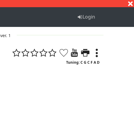
S
T
U
V
W
X
Y
Z
Login
ver. 1
Tuning: C G C F A D