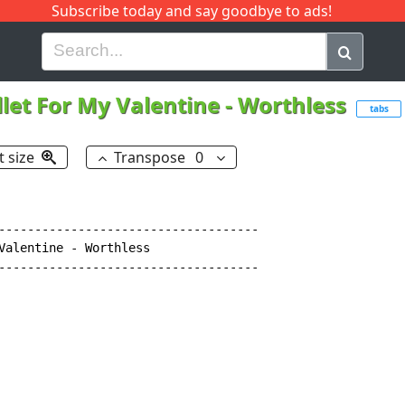
Subscribe today and say goodbye to ads!
G
H
I
J
K
L
M
N
O
P
Q
R
llet For My Valentine
-
Worthless
tabs
t size
Transpose
0
------------------------------------

Valentine - Worthless

------------------------------------
