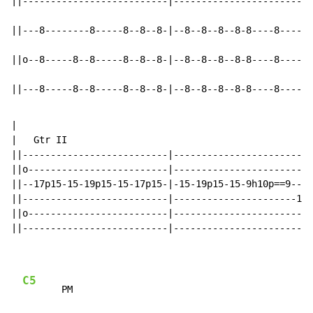
||--------------------------|-------------------------
||---8--------8-----8--8--8-|--8--8--8--8-8----8----8-
||o--8-----8--8-----8--8--8-|--8--8--8--8-8----8----8-
||---8-----8--8-----8--8--8-|--8--8--8--8-8----8----8-
|

|   Gtr II

||--------------------------|-------------------------
||o-------------------------|-------------------------
||--17p15-15-19p15-15-17p15-|-15-19p15-15-9h10p==9----
||--------------------------|----------------------10-
||o-------------------------|-------------------------
||--------------------------|-------------------------
C5
       PM
