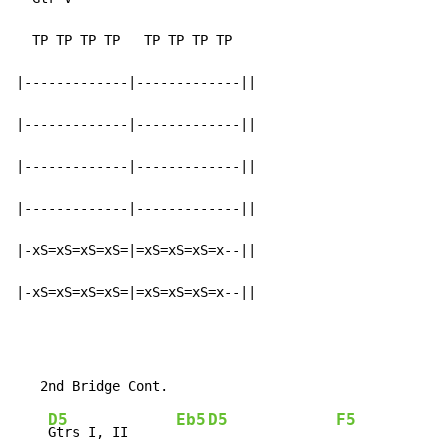
  TP TP TP TP   TP TP TP TP

|-------------|-------------||

|-------------|-------------||

|-------------|-------------||

|-------------|-------------||

|-xS=xS=xS=xS=|=xS=xS=xS=x--||

|-xS=xS=xS=xS=|=xS=xS=xS=x--||
D5
Eb5
D5
F5
Gtrs I, II      