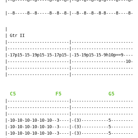
|--8-----8--8-----8--8--8-|--8--8--8--8-8----8----8-8-
|--8-----8--8-----8--8--8-|--8--8--8--8-8----8----8-8-
|

| Gtr II

|-------------------------|---------------------------
|-------------------------|---------------------------
|-17p15-15-19p15-15-17p15-|-15-19p15-15-9h10p==9------
|-------------------------|----------------------10---
|-------------------------|---------------------------
|-------------------------|---------------------------
C5
F5
G5
|-------------------------|---------------------------
|-------------------------|---------------------------
|-------------------------|---------------------------
|-10-10-10-10-10-10--3----|-(3)-----------5-----------
|-10-10-10-10-10-10--3----|-(3)-----------5-----------
|-10-10-10-10-10-10--3----|-(3)-----------5-----------