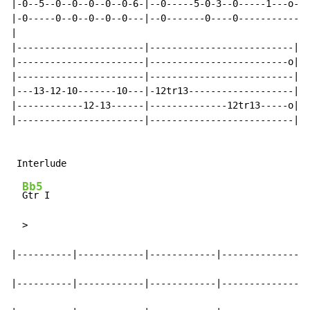
|-0--5--0--0--0--0--0-6-|--0-----5-0-3--0-----1---o---
|-0-----0--0--0--0--0---|--0-------0----0-------------
|

|-----------------------|--------------------------||

|-----------------------|-------------------------o||

|-----------------------|--------------------------||

|---13-12-10-------10---|-12tr13-------------------||

|------------12-13------|--------------12tr13-----o||

|-----------------------|--------------------------||

Bb5
Gtr I

  >

|----------|------------|------------|----------------
|----------|------------|------------|----------------