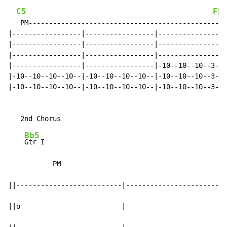
C5
F5
   PM-------------------------------------------------
|-----------------|-----------------|----------------|
|-----------------|-----------------|----------------|
|-----------------|-----------------|----------------|
|-----------------|-----------------|-10--10--10--3--|
|-10--10--10--10--|-10--10--10--10--|-10--10--10--3--|
|-10--10--10--10--|-10--10--10--10--|-10--10--10--3--|
Bb5
Gtr I

           PM

||--------------------------|-------------------------
||o-------------------------|-------------------------