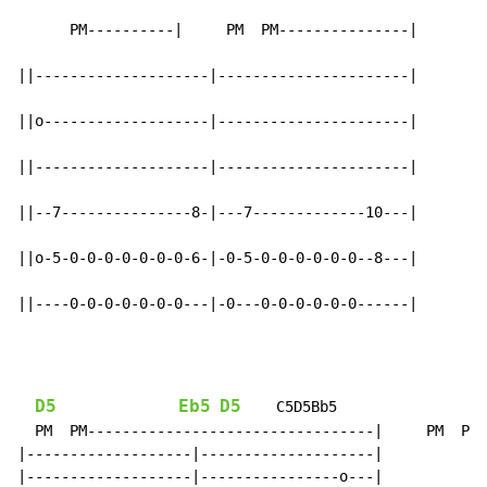
      PM----------|     PM  PM---------------|

||--------------------|----------------------|

||o-------------------|----------------------|

||--------------------|----------------------|

||--7---------------8-|---7-------------10---|

||o-5-0-0-0-0-0-0-0-6-|-0-5-0-0-0-0-0-0--8---|

||----0-0-0-0-0-0-0---|-0---0-0-0-0-0-0------|
D5
Eb5
D5
    C5D5Bb5

  PM  PM---------------------------------|     PM  PM 
|-------------------|--------------------|

|-------------------|----------------o---|
