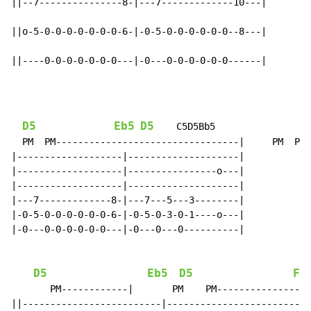
||--7---------------8-|---7-------------10---|

||o-5-0-0-0-0-0-0-0-6-|-0-5-0-0-0-0-0-0--8---|

||----0-0-0-0-0-0-0---|-0---0-0-0-0-0-0------|
D5
Eb5
D5
    C5D5Bb5

  PM  PM---------------------------------|     PM  PM 
|-------------------|--------------------|

|-------------------|----------------o---|

|-------------------|--------------------|

|---7-------------8-|---7---5---3--------|

|-0-5-0-0-0-0-0-0-6-|-0-5-0-3-0-1----o---|

|-0---0-0-0-0-0-0---|-0---0---0----------|

D5
Eb5
D5
F5
       PM------------|       PM    PM-----------------
||-------------------------|--------------------------