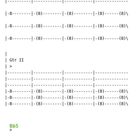
|----------|------------|------------|----------------
|-8--------|-(8)--------|-(8)--------|-(8)------(8)\--
|-8--------|-(8)--------|-(8)--------|-(8)------(8)\--
|-8--------|-(8)--------|-(8)--------|-(8)------(8)\--
|

| Gtr II

| >

|----------|------------|------------|----------------
|----------|------------|------------|----------------
|----------|------------|------------|----------------
|-8--------|-(8)--------|-(8)--------|-(8)------(8)\--
|-8--------|-(8)--------|-(8)--------|-(8)------(8)\--
|-8--------|-(8)--------|-(8)--------|-(8)------(8)\--
Bb5
>
