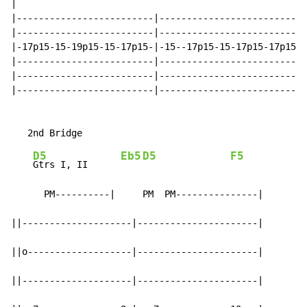
|

|-------------------------|---------------------------
|-------------------------|---------------------------
|-17p15-15-19p15-15-17p15-|-15--17p15-15-17p15-17p15--
|-------------------------|---------------------------
|-------------------------|---------------------------
|-------------------------|---------------------------
D5
Eb5
D5
F5
Gtrs I, II      
      PM----------|     PM  PM---------------|

||--------------------|----------------------|

||o-------------------|----------------------|

||--------------------|----------------------|
