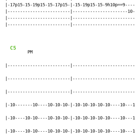
|-17p15-15-19p15-15-17p15-|-15-19p15-15-9h10p==9------
|-------------------------|----------------------10---
|-------------------------|---------------------------
|-------------------------|---------------------------
C5
       PM

|-------------------------|---------------------------
|-------------------------|---------------------------
|-------------------------|---------------------------
|-10-------10----10-10-10-|-10-10-10-10-10----10---10-
|-10----10-10----10-10-10-|-10-10-10-10-10----10---10-
|-10----10-10----10-10-10-|-10-10-10-10-10----10---10-