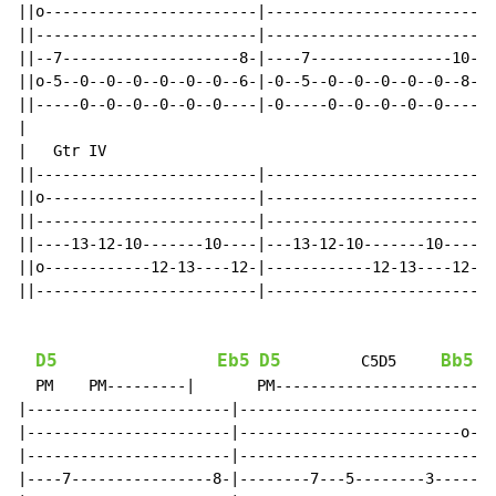
||o------------------------|--------------------------
||-------------------------|--------------------------
||--7--------------------8-|----7----------------10---
||o-5--0--0--0--0--0--0--6-|-0--5--0--0--0--0--0--8---
||-----0--0--0--0--0--0----|-0-----0--0--0--0--0------
|

|   Gtr IV

||-------------------------|------------------------|

||o------------------------|------------------------|

||-------------------------|------------------------|

||----13-12-10-------10----|---13-12-10-------10----|

||o------------12-13----12-|------------12-13----12-|

||-------------------------|------------------------|

D5
Eb5
D5
Bb5
         C5D5     
  PM    PM---------|       PM-------------------------
|-----------------------|-----------------------------
|-----------------------|-------------------------o---
|-----------------------|-----------------------------
|----7----------------8-|--------7---5--------3-------