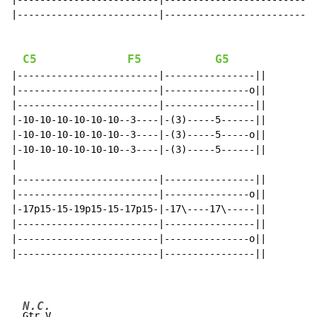
|-------------------------|---------------------------
C5
F5
G5
|-------------------------|----------------||

|-------------------------|---------------o||

|-------------------------|----------------||

|-10-10-10-10-10-10--3----|-(3)-----5------||

|-10-10-10-10-10-10--3----|-(3)-----5-----o||

|-10-10-10-10-10-10--3----|-(3)-----5------||

|

|-------------------------|----------------||

|-------------------------|---------------o||

|-17p15-15-19p15-15-17p15-|-17\----17\-----||

|-------------------------|----------------||

|-------------------------|---------------o||

|-------------------------|----------------||

N.C.
Gtr V
