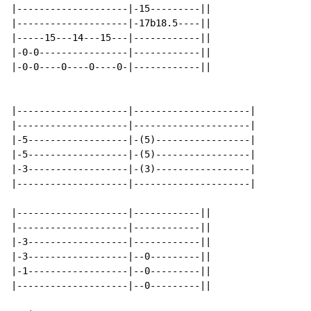
|--------------------|-15---------||

|--------------------|-17b18.5----||

|-----15---14---15---|------------||

|-0-0----------------|------------||

|-0-0----0----0----0-|------------||

|--------------------|---------------------|

|--------------------|---------------------|

|-5------------------|-(5)-----------------|

|-5------------------|-(5)-----------------|

|-3------------------|-(3)-----------------|

|--------------------|---------------------|

|--------------------|------------||

|--------------------|------------||

|-3------------------|------------||

|-3------------------|--0---------||

|-1------------------|--0---------||

|--------------------|--0---------||
