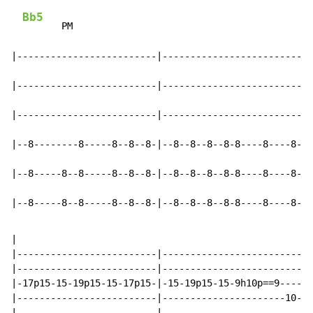
Bb5
       PM

|-------------------------|---------------------------
|-------------------------|---------------------------
|-------------------------|---------------------------
|--8--------8-----8--8--8-|--8--8--8--8-8----8----8-8-
|--8-----8--8-----8--8--8-|--8--8--8--8-8----8----8-8-
|--8-----8--8-----8--8--8-|--8--8--8--8-8----8----8-8-
|

|-------------------------|---------------------------
|-------------------------|---------------------------
|-17p15-15-19p15-15-17p15-|-15-19p15-15-9h10p==9------
|-------------------------|----------------------10---
|-------------------------|---------------------------