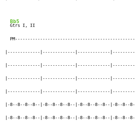
Bb5
Gtrs I, II

  PM--------------------------------------------------
|-------------|-------------|-------------|-----------
|-------------|-------------|-------------|-----------
|-------------|-------------|-------------|-----------
|-------------|-------------|-------------|-----------
|-8--8--8--8--|-8--8--8--8--|-8--8--8--8--|-8--8--8-8-
|-8--8--8--8--|-8--8--8--8--|-8--8--8--8--|-8--8--8-8-