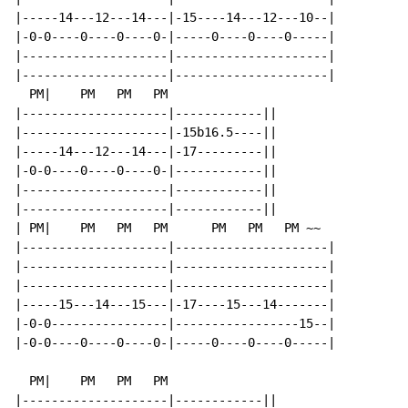
|-----14---12---14---|-15----14---12---10--|

|-0-0----0----0----0-|-----0----0----0-----|

|--------------------|---------------------|

|--------------------|---------------------|

  PM|    PM   PM   PM

|--------------------|------------||

|--------------------|-15b16.5----||

|-----14---12---14---|-17---------||

|-0-0----0----0----0-|------------||

|--------------------|------------||

|--------------------|------------||

| PM|    PM   PM   PM      PM   PM   PM ~~

|--------------------|---------------------|

|--------------------|---------------------|

|--------------------|---------------------|

|-----15---14---15---|-17----15---14-------|

|-0-0----------------|-----------------15--|

|-0-0----0----0----0-|-----0----0----0-----|

  PM|    PM   PM   PM

|--------------------|------------||
