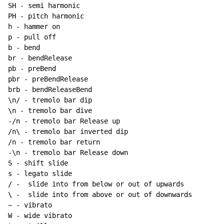
SH - semi harmonic

PH - pitch harmonic

h - hammer on

p - pull off

b - bend

br - bendRelease

pb - preBend

pbr - preBendRelease

brb - bendReleaseBend

\n/ - tremolo bar dip

\n - tremolo bar dive

-/n - tremolo bar Release up

/n\ - tremolo bar inverted dip

/n - tremolo bar return

-\n - tremolo bar Release down

S - shift slide

s - legato slide

/ -  slide into from below or out of upwards

~
 - vibrato

W - wide vibrato
