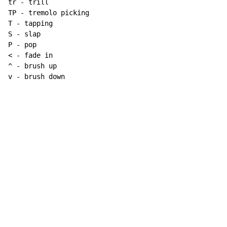
tr - trill

TP - tremolo picking

T - tapping

S - slap

P - pop

< - fade in

^ - brush up

v - brush down