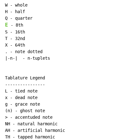
W - whole

H - half

E
 - 8th

S - 16th

T - 32nd

X - 64th

. - note dotted

|-n-|  - n-tuplets

Tablature Legend

----------------

L - tied note

x - dead note

g - grace note

(n) - ghost note

> - accentuded note

NH - natural harmonic

AH - artificial harmonic

TH - tapped harmonic
