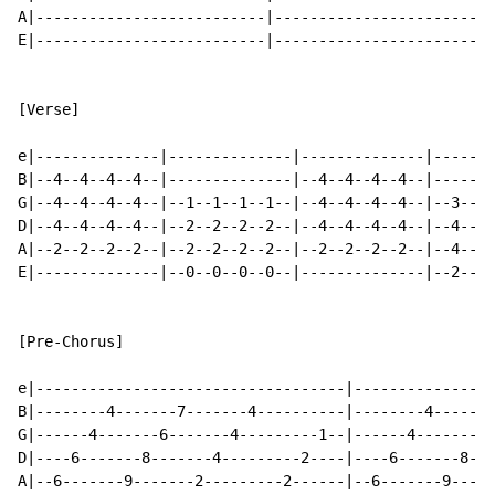
A|--------------------------|-------------------------
E|--------------------------|-------------------------
[Verse]

e|--------------|--------------|--------------|-------
B|--4--4--4--4--|--------------|--4--4--4--4--|-------
G|--4--4--4--4--|--1--1--1--1--|--4--4--4--4--|--3--3-
D|--4--4--4--4--|--2--2--2--2--|--4--4--4--4--|--4--4-
A|--2--2--2--2--|--2--2--2--2--|--2--2--2--2--|--4--4-
E|--------------|--0--0--0--0--|--------------|--2--2-
[Pre-Chorus]

e|-----------------------------------|----------------
B|--------4-------7-------4----------|--------4-------
G|------4-------6-------4---------1--|------4-------6-
D|----6-------8-------4---------2----|----6-------8---
A|--6-------9-------2---------2------|--6-------9-----