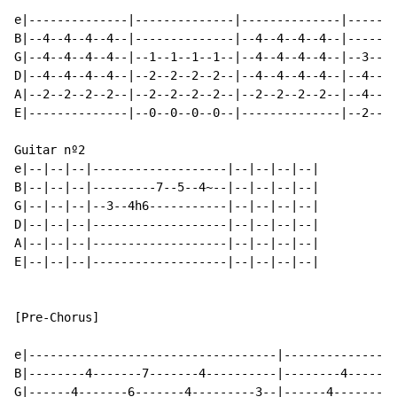
e|--------------|--------------|--------------|-------
B|--4--4--4--4--|--------------|--4--4--4--4--|-------
G|--4--4--4--4--|--1--1--1--1--|--4--4--4--4--|--3--3-
D|--4--4--4--4--|--2--2--2--2--|--4--4--4--4--|--4--4-
A|--2--2--2--2--|--2--2--2--2--|--2--2--2--2--|--4--4-
E|--------------|--0--0--0--0--|--------------|--2--2-
Guitar nº2

e|--|--|--|-------------------|--|--|--|--|

B|--|--|--|---------7--5--4~--|--|--|--|--|

G|--|--|--|--3--4h6-----------|--|--|--|--|

D|--|--|--|-------------------|--|--|--|--|

A|--|--|--|-------------------|--|--|--|--|

E|--|--|--|-------------------|--|--|--|--|

[Pre-Chorus]

e|-----------------------------------|----------------
B|--------4-------7-------4----------|--------4-------
G|------4-------6-------4---------3--|------4-------6-