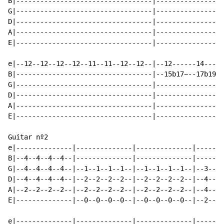
B|----------------------------------|-----------------
G|----------------------------------|-----------------
D|----------------------------------|-----------------
A|----------------------------------|-----------------
E|----------------------------------|-----------------
e|--12--12--12--12--11--11--12--12--|--12------14-----
B|----------------------------------|--15b17~--17b19~-
G|----------------------------------|-----------------
D|----------------------------------|-----------------
A|----------------------------------|-----------------
E|----------------------------------|-----------------
Guitar nº2

e|--------------|--------------|--------------|-------
B|--4--4--4--4--|--------------|--------------|-------
G|--4--4--4--4--|--1--1--1--1--|--1--1--1--1--|--3--3-
D|--4--4--4--4--|--2--2--2--2--|--2--2--2--2--|--4--4-
A|--2--2--2--2--|--2--2--2--2--|--2--2--2--2--|--4--4-
E|--------------|--0--0--0--0--|--0--0--0--0--|--2--2-
e|--------------|--------------|--------------|-------