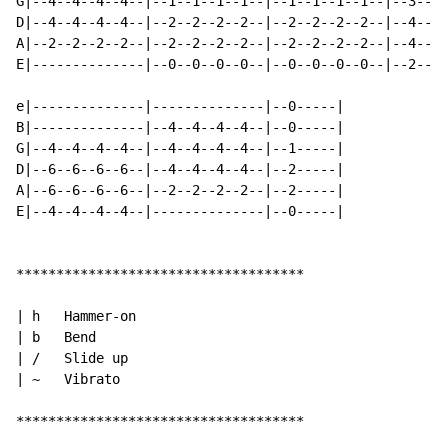
G|--4--4--4--4--|--1--1--1--1--|--1--1--1--1--|--3--3-
D|--4--4--4--4--|--2--2--2--2--|--2--2--2--2--|--4--4-
A|--2--2--2--2--|--2--2--2--2--|--2--2--2--2--|--4--4-
E|--------------|--0--0--0--0--|--0--0--0--0--|--2--2-
e|--------------|--------------|--0-----|

B|--------------|--4--4--4--4--|--0-----|

G|--4--4--4--4--|--4--4--4--4--|--1-----|

D|--6--6--6--6--|--4--4--4--4--|--2-----|

A|--6--6--6--6--|--2--2--2--2--|--2-----|

E|--4--4--4--4--|--------------|--0-----|

************************************

| h   Hammer-on

| b   Bend

| /   Slide up

| ~   Vibrato

************************************