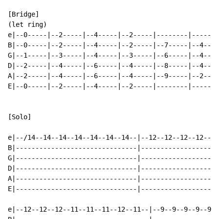
[Bridge]

(let ring)

e|--0-----|--2-----|--4-----|--2-----|--------|-------
B|--0-----|--2-----|--4-----|--2-----|--7-----|--4----
G|--1-----|--3-----|--4-----|--3-----|--6-----|--4----
D|--2-----|--4-----|--6-----|--4-----|--8-----|--4----
A|--2-----|--4-----|--6-----|--4-----|--9-----|--2----
E|--0-----|--2-----|--4-----|--2-----|--------|-------
[Solo]

e|--/14--14--14--14--14--14--14--|--12--12--12--12--11
B|-------------------------------|--------------------
G|-------------------------------|--------------------
D|-------------------------------|--------------------
A|-------------------------------|--------------------
E|-------------------------------|--------------------
e|--12--12--12--11--11--11--12--11--|--9--9--9--9--9--