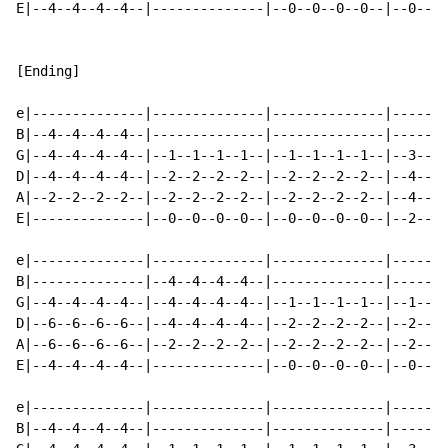
E|--4--4--4--4--|--------------|--0--0--0--0--|--0--0-
[Ending]

e|--------------|--------------|--------------|-------
B|--4--4--4--4--|--------------|--------------|-------
G|--4--4--4--4--|--1--1--1--1--|--1--1--1--1--|--3--3-
D|--4--4--4--4--|--2--2--2--2--|--2--2--2--2--|--4--4-
A|--2--2--2--2--|--2--2--2--2--|--2--2--2--2--|--4--4-
E|--------------|--0--0--0--0--|--0--0--0--0--|--2--2-
e|--------------|--------------|--------------|-------
B|--------------|--4--4--4--4--|--------------|-------
G|--4--4--4--4--|--4--4--4--4--|--1--1--1--1--|--1--1-
D|--6--6--6--6--|--4--4--4--4--|--2--2--2--2--|--2--2-
A|--6--6--6--6--|--2--2--2--2--|--2--2--2--2--|--2--2-
E|--4--4--4--4--|--------------|--0--0--0--0--|--0--0-
e|--------------|--------------|--------------|-------
B|--4--4--4--4--|--------------|--------------|-------