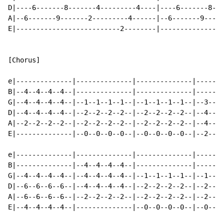
D|----6-------8-------4---------4----|----6-------8---
A|--6-------9-------2---------4------|--6-------9-----
E|--------------------------2--------|----------------
[Chorus]

e|--------------|--------------|--------------|-------
B|--4--4--4--4--|--------------|--------------|-------
G|--4--4--4--4--|--1--1--1--1--|--1--1--1--1--|--3--3-
D|--4--4--4--4--|--2--2--2--2--|--2--2--2--2--|--4--4-
A|--2--2--2--2--|--2--2--2--2--|--2--2--2--2--|--4--4-
E|--------------|--0--0--0--0--|--0--0--0--0--|--2--2-
                                                      
e|--------------|--------------|--------------|-------
B|--------------|--4--4--4--4--|--------------|-------
G|--4--4--4--4--|--4--4--4--4--|--1--1--1--1--|--1--1-
D|--6--6--6--6--|--4--4--4--4--|--2--2--2--2--|--2--2-
A|--6--6--6--6--|--2--2--2--2--|--2--2--2--2--|--2--2-
E|--4--4--4--4--|--------------|--0--0--0--0--|--0--0-