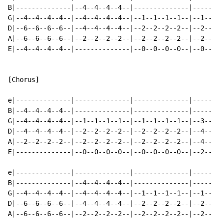
B|--------------|--4--4--4--4--|--------------|-------
G|--4--4--4--4--|--4--4--4--4--|--1--1--1--1--|--1--1-
D|--6--6--6--6--|--4--4--4--4--|--2--2--2--2--|--2--2-
A|--6--6--6--6--|--2--2--2--2--|--2--2--2--2--|--2--2-
E|--4--4--4--4--|--------------|--0--0--0--0--|--0--0-
[Chorus]

e|--------------|--------------|--------------|-------
B|--4--4--4--4--|--------------|--------------|-------
G|--4--4--4--4--|--1--1--1--1--|--1--1--1--1--|--3--3-
D|--4--4--4--4--|--2--2--2--2--|--2--2--2--2--|--4--4-
A|--2--2--2--2--|--2--2--2--2--|--2--2--2--2--|--4--4-
E|--------------|--0--0--0--0--|--0--0--0--0--|--2--2-
                                                      
e|--------------|--------------|--------------|-------
B|--------------|--4--4--4--4--|--------------|-------
G|--4--4--4--4--|--4--4--4--4--|--1--1--1--1--|--1--1-
D|--6--6--6--6--|--4--4--4--4--|--2--2--2--2--|--2--2-
A|--6--6--6--6--|--2--2--2--2--|--2--2--2--2--|--2--2-