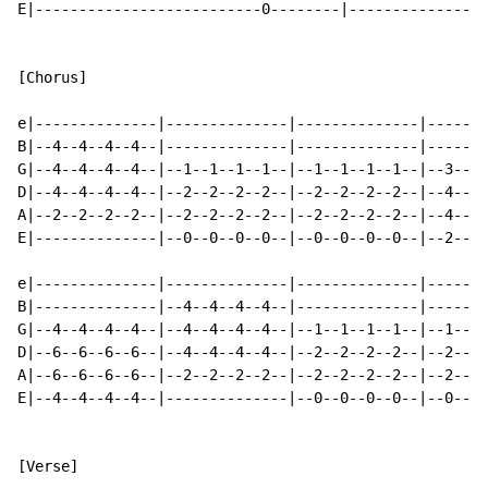
E|--------------------------0--------|----------------
[Chorus]

e|--------------|--------------|--------------|-------
B|--4--4--4--4--|--------------|--------------|-------
G|--4--4--4--4--|--1--1--1--1--|--1--1--1--1--|--3--3-
D|--4--4--4--4--|--2--2--2--2--|--2--2--2--2--|--4--4-
A|--2--2--2--2--|--2--2--2--2--|--2--2--2--2--|--4--4-
E|--------------|--0--0--0--0--|--0--0--0--0--|--2--2-
                                                      
e|--------------|--------------|--------------|-------
B|--------------|--4--4--4--4--|--------------|-------
G|--4--4--4--4--|--4--4--4--4--|--1--1--1--1--|--1--1-
D|--6--6--6--6--|--4--4--4--4--|--2--2--2--2--|--2--2-
A|--6--6--6--6--|--2--2--2--2--|--2--2--2--2--|--2--2-
E|--4--4--4--4--|--------------|--0--0--0--0--|--0--0-
[Verse]
