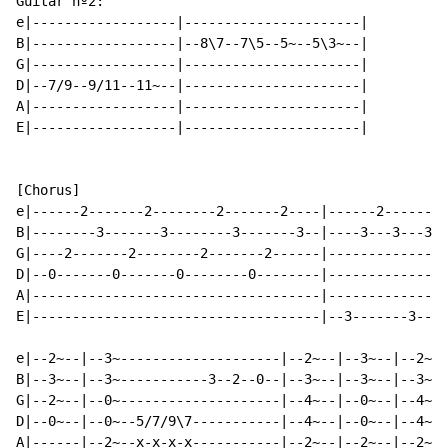
Guitar nº2:

e|------------------|----------------------|

B|------------------|--8\7--7\5--5~--5\3~--|

G|------------------|----------------------|

D|--7/9--9/11--11~--|----------------------|

A|------------------|----------------------|

E|------------------|----------------------|

[Chorus]

e|------2-------2--------2-------2----|------2-------2
B|--------3-------3--------3-------3--|----3---3---3--
G|----2-------2--------2-------2------|---------------
D|--0-------0-------0--------0--------|---------------
A|------------------------------------|---------------
E|------------------------------------|--3-------3----
e|--2~--|--3~--------------------|--2~--|--3~--|--2~--
B|--3~--|--3~-----------3--2--0--|--3~--|--3~--|--3~--
G|--2~--|--0~--------------------|--4~--|--0~--|--4~--
D|--0~--|--0~--5/7/9\7-----------|--4~--|--0~--|--4~--
A|------|--2~--x-x-x-x-----------|--2~--|--2~--|--2~--