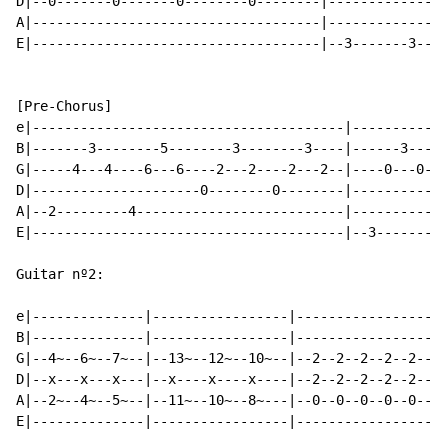
D|--0-------0-------0--------0--------|---------------
A|------------------------------------|---------------
E|------------------------------------|--3-------3----
[Pre-Chorus]

e|---------------------------------------|------------
B|-------3--------5--------3--------3----|------3-----
G|-----4---4----6---6----2---2----2---2--|----0---0---
D|---------------------0--------0--------|------------
A|--2---------4--------------------------|------------
E|---------------------------------------|--3--------2
Guitar nº2:

e|--------------|-----------------|-------------------
B|--------------|-----------------|-------------------
G|--4~--6~--7~--|--13~--12~--10~--|--2--2--2--2--2--2-
D|--x---x---x---|--x----x----x----|--2--2--2--2--2--2-
A|--2~--4~--5~--|--11~--10~--8~---|--0--0--0--0--0--0-
E|--------------|-----------------|-------------------