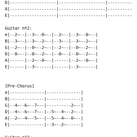
D|-------------------|-------------------|------------
A|-------------------|-------------------|------------
E|-------------------|-------------------|------------
Guitar nº2:

e|--2~--|--3~--0~--|--2~--|--3~--0~--|

B|--3~--|--3~--2~--|--3~--|--3~--2~--|

G|--2~--|--0~--2~--|--2~--|--0~--2~--|

D|--0~--|--0~--2~--|--0~--|--0~--2~--|

A|------|--2~--0~--|------|--2~--0~--|

E|------|--3~------|------|--3~------|

[Pre-Chorus]

e|--------------|--------------|

B|--------------|--------------|

G|--4~--6~--7~--|----------2~--|

D|--4~--6~--7~--|--5~--4~--2~--|

A|--2~--4~--5~--|--5~--4~--0~--|

E|--------------|--3~--2~------|
