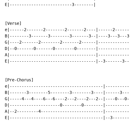
E|--------------------------3--------|

[Verse]

e|------2-------2--------2-------2----|------2-------2
B|--------3-------3--------3-------3--|----3---3---3--
G|----2-------2--------2-------2------|---------------
D|--0-------0-------0--------0--------|---------------
A|------------------------------------|---------------
E|------------------------------------|--3-------3----
[Pre-Chorus]

e|---------------------------------------|------------
B|-------3--------5--------3--------3----|------3-----
G|-----4---4----6---6----2---2----2---2--|----0---0---
D|---------------------0--------0--------|------------
A|--2---------4--------------------------|------------
E|---------------------------------------|--3--------2