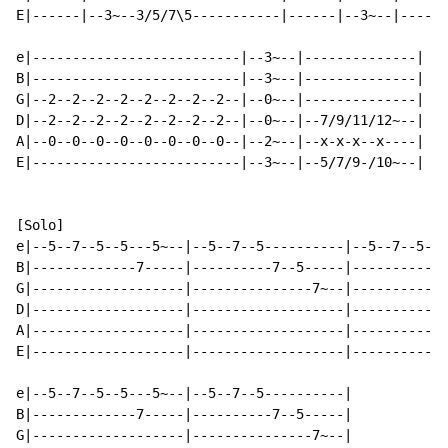
E|------|--3~--3/5/7\5-----------|------|--3~--|------
e|--------------------------|--3~--|--------------|

B|--------------------------|--3~--|--------------|

G|--2--2--2--2--2--2--2--2--|--0~--|--------------|

D|--2--2--2--2--2--2--2--2--|--0~--|--7/9/11/12~--|

A|--0--0--0--0--0--0--0--0--|--2~--|--x-x-x--x----|

E|--------------------------|--3~--|--5/7/9-/10~--|

[Solo]

e|--5--7--5--5---5~--|--5--7--5----------|--5--7--5--5
B|-------------7-----|----------7--5-----|------------
G|-------------------|---------------7~--|------------
D|-------------------|-------------------|------------
A|-------------------|-------------------|------------
E|-------------------|-------------------|------------
e|--5--7--5--5---5~--|--5--7--5----------|

B|-------------7-----|----------7--5-----|

G|-------------------|---------------7~--|
