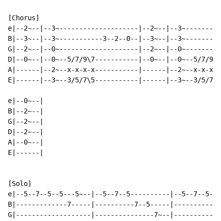
[Chorus]

e|--2~--|--3~--------------------|--2~--|--3~---------
B|--3~--|--3~-----------3--2--0--|--3~--|--3~---------
G|--2~--|--0~--------------------|--2~--|--0~---------
D|--0~--|--0~--5/7/9\7-----------|--0~--|--0~--5/7/9\7
A|------|--2~--x-x-x-x-----------|------|--2~--x-x-x-x
E|------|--3~--3/5/7\5-----------|------|--3~--3/5/7\5
e|--0~--|

B|--2~--|

G|--2~--|

D|--2~--|

A|--0~--|

E|------|

[Solo]

e|--5--7--5--5---5~--|--5--7--5----------|--5--7--5--5
B|-------------7-----|----------7--5-----|------------
G|-------------------|---------------7~--|------------