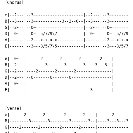
[Chorus]

e|--2~--|--3~--------------------|--2~--|--3~---------
B|--3~--|--3~-----------3--2--0--|--3~--|--3~---------
G|--2~--|--0~--------------------|--2~--|--0~---------
D|--0~--|--0~--5/7/9\7-----------|--0~--|--0~--5/7/9\7
A|------|--2~--x-x-x-x-----------|------|--2~--x-x-x-x
E|------|--3~--3/5/7\5-----------|------|--3~--3/5/7\5
e|--0~--|------2-------2-------2--------2----|

B|--2~--|--------3-------3-------3----3---3--|

G|--2~--|----2-------2-------2---------------|

D|--2~--|--0-------0-------0-----------------|

A|--0~--|------------------------------------|

E|------|---------------------------3--------|

[Verse]

e|------2-------2--------2-------2----|------2-------2
B|--------3-------3--------3-------3--|----3---3---3--
G|----2-------2--------2-------2------|---------------