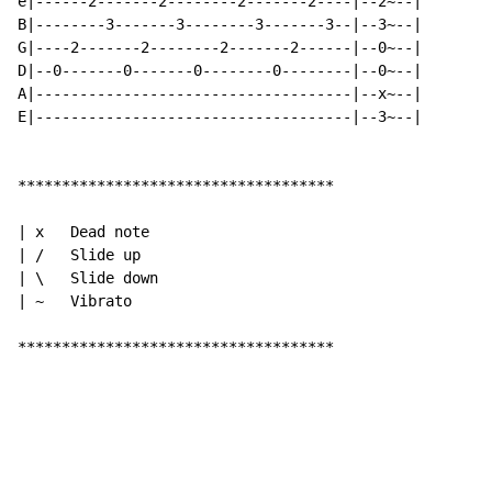
e|------2-------2--------2-------2----|--2~--|

B|--------3-------3--------3-------3--|--3~--|

G|----2-------2--------2-------2------|--0~--|

D|--0-------0-------0--------0--------|--0~--|

A|------------------------------------|--x~--|

E|------------------------------------|--3~--|

************************************

| x   Dead note

| /   Slide up

| \   Slide down

| ~   Vibrato

************************************