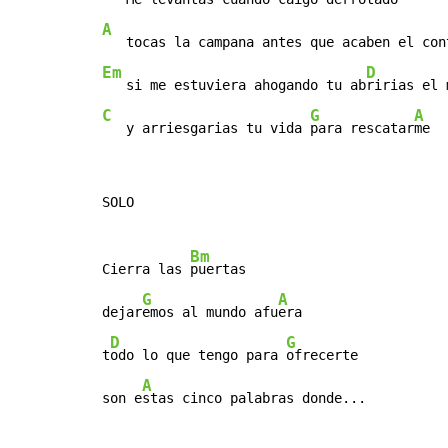
A
Em
D
   si me estuviera ahogando tu ab
C
G
A
   y arriesgarias tu vida 
para rescatar
me  
SOLO

Bm
Cierra las 
puertas

G
A
dejar
emos al mundo afu
era

D
G
t
odo lo que tengo para 
ofrecerte

A
son e
stas cinco palabras donde...