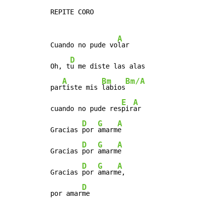
REPITE CORO

A
Cuando no pude vo
lar

D
Oh, t
u me diste las alas

A
Bm
Bm/A
par
tiste mis 
labios
E
A
cuando no pude res
pir
ar

D
G
A
Gracias 
por 
amarm
e

D
G
A
Gracias 
por 
amarm
e

D
G
A
Gracias 
por 
amarm
e,

D
por amar
me