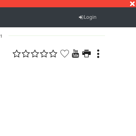
S
T
U
V
W
X
Y
Z
Login
 1