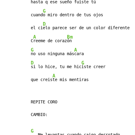
hasta 
q ese sueño fuiste tú

G
cuand
o miro dentro de tus ojos

D
el ci
elo parece ser de un color diferente

A
Bm
C
reeme de coraz
G
A
no uso ninguna más
D
G
si lo hice, tu me hic
iste creer

A
que creis
te mis mentiras
REPITE CORO

CAMBIO:

G