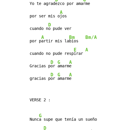
Yo te agrad
ezco por ama
rme

A
por ser mis o
jos

D
cuando n
o pude ver

A
Bm
Bm/A
por p
artir mis la
bios   
E
A
cuando no pude resp
irar 
D
G
A
Gracias p
or 
amarm
e

D
G
A
gracias p
or 
amarm
e
VERSE 2 :

G
Nunc
a supe que tenía un sueño

D