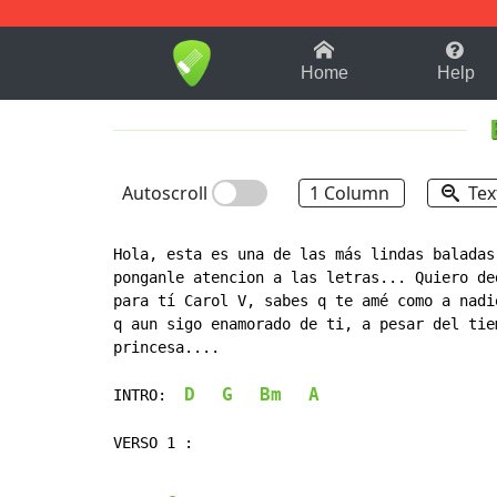
1-9
A
B
C
D
E
F
Home
Help
Autoscroll
1 Column
Tex
Hola, esta es una de las más lindas baladas
ponganle atencion a las letras... Quiero de
para tí Carol V, sabes q te amé como a nadi
q aun sigo enamorado de ti, a pesar del tie
princesa....

D
G
Bm
A
INTRO:  
VERSO 1 :
