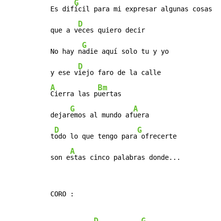
G
Es dif
ícil para mi expresar algunas cosas

D
que a v
eces quiero decir

G
No hay n
adie aquí solo tu y yo

D
y ese v
A
Bm
Cierra las p
uertas

G
A
dejar
emos al mundo af
uera

D
G
t
odo lo que tengo para
 ofrecerte

A
son e
stas cinco palabras donde...
CORO :

D
G