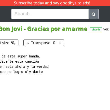
Subscribe today and say goodbye to ads!
G
H
I
J
K
L
M
N
O
P
Q
R
Bon Jovi
-
Gracias por amarme
ver.
chords
t size
Transpose
0
 de esta super banda,

dicarle esta canción

e hasta ahora y la verdad

mpo no logro olvidarte
