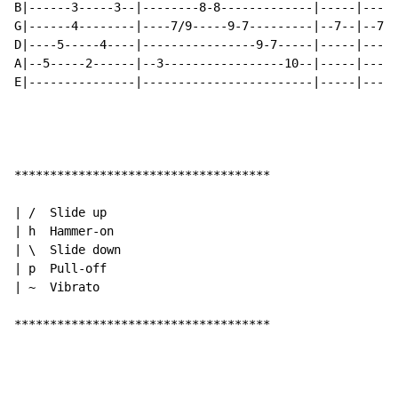
B|------3-----3--|--------8-8-------------|-----|-----
G|------4--------|----7/9-----9-7---------|--7--|--7/9
D|----5-----4----|----------------9-7-----|-----|-----
A|--5-----2------|--3-----------------10--|-----|-----
E|---------------|------------------------|-----|-----
************************************

| /  Slide up

| h  Hammer-on

| \  Slide down

| p  Pull-off

| ~  Vibrato

************************************