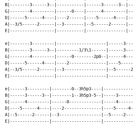
B|--------3------3--|-----------|------3------3--|----
G|--------4---------|------0----|------4---------|----
D|------5------4----|----2------|----5------4----|----
A|--3/5------2------|--3--------|--5------2------|--3-
E|------------------|-----------|----------------|----
e|--------3---------|--------------------|------3-----
B|--------3------3--|---------1/3\1------|------3-----
G|--------4---------|------0--------2p0--|------4-----
D|------5------4----|----2---------------|----5------4
A|--3/5------2------|--3-----------------|--5------2--
E|------------------|--------------------|------------
e|------3---------|--------0--3h5p3----|--------------
B|------3------3--|--------1--3h5p3-5--|-----3------3-
G|------4---------|------0-------------|-----4--------
D|----5------4----|----2---------------|----5-----4---
A|--5------2------|--3-----------------|--5-----2-----
E|----------------|--------------------|--------------