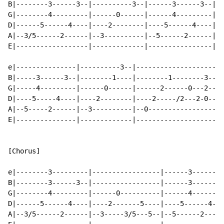
B|--------3------3--|----------3--|------3------3--|--
G|--------4---------|------0------|------4---------|--
D|------5------4----|----2--------|----5------4----|--
A|--3/5------2------|--3----------|--5------2------|--
E|------------------|-------------|----------------|--
e|---------------|----------3--|--------------------|

B|-----3------3--|--------1----|--------1--------3--|

G|-----4---------|------0------|------2------0---2--|

D|----5-----4----|----2--------|----2-----/2---2-0--|

A|--5-----2------|--3----------|--0-----------------|

E|---------------|-------------|--------------------|

[Chorus]

e|--------3---------|-----------------|------3--------
B|--------3------3--|-----------------|------3------3-
G|--------4---------|------0----------|------4--------
D|------5------4----|----2-------5----|----5------4---
A|--3/5------2------|--3-----3/5---5--|--5------2-----