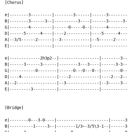
[Chorus]

e|--------3---------|--------3------|------3---------|
B|--------3------3--|----------3----|------3------3--|
G|--------4---------|------0-----0--|------4---------|
D|------5------4----|----2----------|----5------4----|
A|--3/5------2------|--3------------|--5------2------|
E|------------------|---------------|----------------|
e|-------------2h3p2--|-----------------|--------3--|-
B|------3------3------|--------3---3----|------3-3--|-
G|-----------0--------|------0---0---0--|--------0--|-
D|----4---------------|----2------------|----2---2--|-
A|--2-----------------|--3--------------|--3-----3--|-
E|---------3----------|-----------------|-----------|-
[Bridge]

e|--------0---3-0----|----------------------|------3--
B|----------1-----3--|--------1/3~-3/5\3-1--|------3--