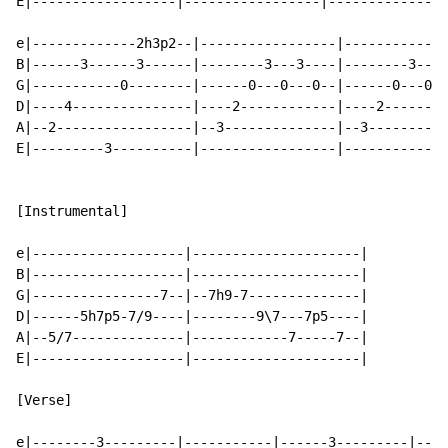
E|------------------|-----------------|---------------
e|-------------2h3p2--|-----------------|-------------
B|------3------3------|--------3---3----|--------3---3
G|-----------0--------|------0---0---0--|------0---0--
D|----4---------------|----2------------|----2--------
A|--2-----------------|--3--------------|--3----------
E|---------3----------|-----------------|-------------
[Instrumental]

e|-------------------|---------------------|

B|-------------------|---------------------|

G|----------------7--|--7h9-7--------------|

D|------5h7p5-7/9----|--------9\7---7p5----|

A|--5/7--------------|------------7-----7--|

E|-------------------|---------------------|

[Verse]

e|--------3---------|-----------|------3---------|----