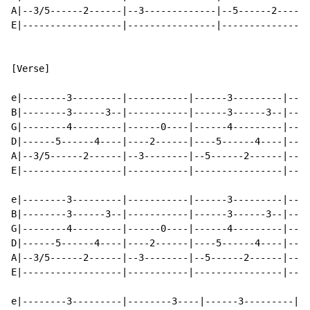
A|--3/5------2------|--3-------------|--5------2------
E|------------------|----------------|----------------
[Verse]

e|--------3---------|-----------|------3---------|----
B|--------3------3--|-----------|------3------3--|----
G|--------4---------|------0----|------4---------|----
D|------5------4----|----2------|----5------4----|----
A|--3/5------2------|--3--------|--5------2------|--3-
E|------------------|-----------|----------------|----
e|--------3---------|-----------|------3---------|----
B|--------3------3--|-----------|------3------3--|----
G|--------4---------|------0----|------4---------|----
D|------5------4----|----2------|----5------4----|----
A|--3/5------2------|--3--------|--5------2------|--3-
E|------------------|-----------|----------------|----
e|--------3---------|--------3----|------3---------|--