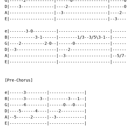
G|------2------------|------0---------------|------0--
D|----3--------------|----2-----------------|------0--
A|-------------------|--3-------------------|----2----
E|-------------------|----------------------|--3------
e|-------3-0----------|----------------------|--------
B|-----------3-1------|--------1/3--3/5\3-1--|--------
G|----2----------2-0--|------0---------------|--------
D|--3-----------------|----2-----------------|------5-
A|--------------------|--3-------------------|--5/7---
E|--------------------|----------------------|--------
[Pre-Chorus]

e|------3---------|---------------|

B|------3------3--|--------3---1--|

G|------4---------|------0---0----|

D|----5------4----|----2----------|

A|--5------2------|--3------------|

E|----------------|---------------|
