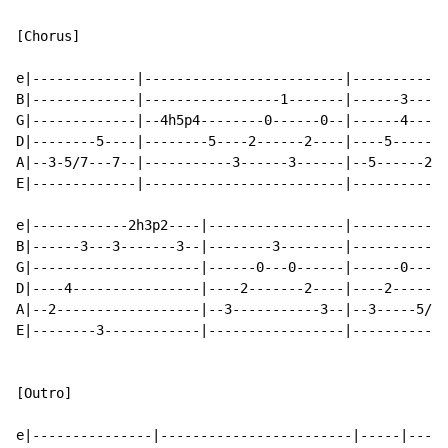
[Chorus]

e|-------------|-------------------------|------------
B|-------------|-----------------1-------|------3-----
G|-------------|--4h5p4--------0------0--|------4-----
D|--------5----|--------5----2------2----|----5------4
A|--3-5/7---7--|-----------3------3------|--5------2--
E|-------------|-------------------------|------------
e|------------2h3p2----|-----------------|------------
B|------3---3-------3--|--------3--------|------------
G|---------------------|------0---0------|------0-----
D|----4----------------|----2-------2----|----2-------
A|--2------------------|--3-----------3--|--3-----5/7-
E|--------3------------|-----------------|------------
[Outro]

e|---------------|------------------------|-----|-----