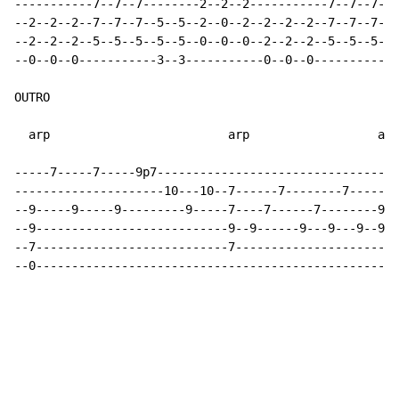
-----------7--7--7--------2--2--2-----------7--7--7---
--2--2--2--7--7--7--5--5--2--0--2--2--2--2--7--7--7--5
--2--2--2--5--5--5--5--5--0--0--0--2--2--2--5--5--5--5
--0--0--0-----------3--3-----------0--0--0-----------3
OUTRO

  arp                         arp                  arp

-----7-----7-----9p7----------------------------------
---------------------10---10--7------7--------7-------
--9-----9-----9---------9-----7----7------7--------9--
--9---------------------------9--9------9---9---9--9--
--7---------------------------7-----------------------
--0---------------------------------------------------