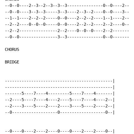
--0--0----2--3--2--3--3--3---------------0--0----2--3-
--0--0----3--3--3-----3--3----2--3--2----0--0----3--3-
--1--1----2--2--2-----0--0----2--2--2----1--1----2--2-
--2--2----0--0--0-----0--0----2--2--2----2--2----0--0-
--2--2----------------2--2----0--0--0----2--2---------
--0--0----------------3--3---------------0--0---------
CHORUS

BRIDGE

---------------------------------------------|

---------------------------------------------|

-------5----7----4---------5----7----4-------|

--2----5----7----4----2----5----7----4----2--|

--2----3----5----2----2----3----5----2----2--|

--0-------------------0-------------------0--|

--0----0----2----2----0----0----2----2----0--|
