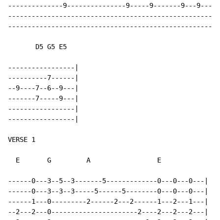
--------------9---------------9-----9-------9---9---9-
------------------------------------------------------
------------------------------------------------------
       D5 G5 E5

-----------------|

----------7------|

--9----7--6--9---|

-------7-----9---|

-----------------|

-----------------|

VERSE 1

  E       G         A                 E

------0---3--5--3-------5-------------0---0---0---| (r
------0---3--3--3-----5------5--------0---0---0---|

------1---0---------2------2---2------1---2---1---|

--2---2---0----------------------2----2---2---2---|
