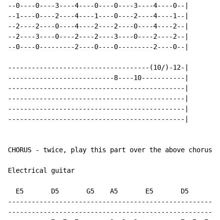
--0----0----3----4----0----0----3----4----0--|

--1----0----2----4----1----0----2----4----1--|

--2----2----0----4----2----2----0----4----2--|

--2----3----0----2----2----3----0----2----2--|

--0----0---------2----0----0---------2----0--|

------------------------------------(10/)-12-|

---------------------------8----10-----------|

---------------------------------------------|

---------------------------------------------|

---------------------------------------------|

---------------------------------------------|

CHORUS - twice, play this part over the above chorus

Electrical guitar

  E5       D5       G5    A5       E5       D5      G5
------------------------------------------------------
------------------------------------------------------