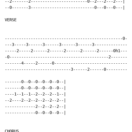
--2-------2------------------------0--2---2---2---|

--0-------3---------------------------0---0---0---|

VERSE

--------------------------------------------------0---
---3-----3------3------3------3------3--------------0-
-----2-----2------2------2------2------2------0h1-----
-0------------------------------------------2---------
-------4-----2------0---------------------------------
----------------------------3------2------0-----------
-------0--0--0--0--0--0--|

-------0--0--0--0--0--0--|

----1--1--1--2--2--2--1--|

--2----2--2--2--2--2--2--|

-------------2--2--2--2--|

-------------0--0--0--0--|

CHORUS
