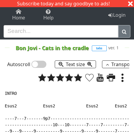
Subscribe today and say goodbye to ads!
1-9
A
B
C
D
E
F
G
H
I
J
K
Login
Home
Help
Bon Jovi
-
Cats in the cradle
ver. 1
tabs
Autoscroll
Text size
Transpos
INTRO

Esus2           Esus2             Esus2       Esus2   
----7---7-------9p7-----------------------------------
--------------------10---10-------7-----7---------7---
--9---9-----9----------9--------9-----9-------7-------