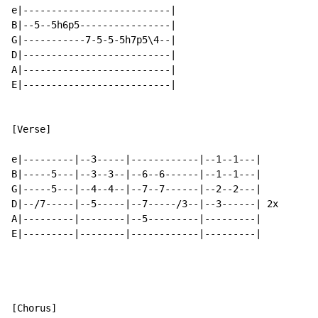
e|--------------------------|

B|--5--5h6p5----------------|

G|-----------7-5-5-5h7p5\4--|

D|--------------------------|

A|--------------------------|

E|--------------------------|

[Verse]

e|---------|--3-----|------------|--1--1---|

B|-----5---|--3--3--|--6--6------|--1--1---|

G|-----5---|--4--4--|--7--7------|--2--2---|

D|--/7-----|--5-----|--7-----/3--|--3------| 2x

A|---------|--------|--5---------|---------|

E|---------|--------|------------|---------|

[Chorus]
