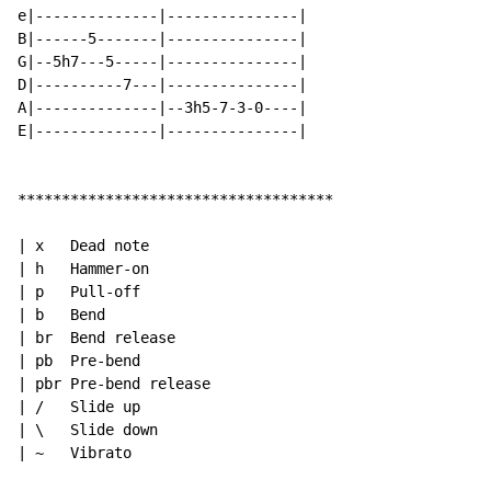
e|--------------|---------------|

B|------5-------|---------------|

G|--5h7---5-----|---------------|

D|----------7---|---------------|

A|--------------|--3h5-7-3-0----|

E|--------------|---------------|

************************************

| x   Dead note

| h   Hammer-on

| p   Pull-off

| b   Bend

| br  Bend release

| pb  Pre-bend

| pbr Pre-bend release

| /   Slide up

| \   Slide down

| ~   Vibrato
