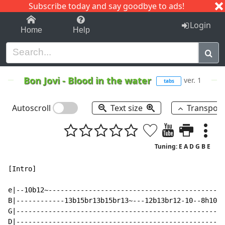
Subscribe today and say goodbye to ads!
1-9
A
B
C
D
E
F
G
H
I
J
K
Login
Home
Help
Bon Jovi
-
Blood in the water
ver. 1
tabs
Autoscroll
Text size
Transpos
Tuning: E A D G B E
[Intro]

e|--10b12~--------------------------------------------
B|------------13b15br13b15br13~---12b13br12-10--8h10b1
G|----------------------------------------------------
D|----------------------------------------------------