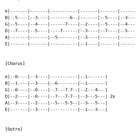
e|-------|-------|-----------|-------|-------|-------|
B|--5----|--3----|--------6--|-------|--5----|--3----|
G|--5----|--4----|------7----|--2----|--5----|--4----|
D|--7----|--5----|----7------|--3----|--7----|--5----|
A|-------|-------|--5--------|--3----|-------|-------|
E|-------|-------|-----------|--1----|-------|-------|
[Chorus]

e|--0----|--3----|-----------|--1-------|

B|--1----|--3----|--6--------|--1-------|

G|--0----|--0----|--7---7-7--|--2---4---|

D|--2----|--0----|--7---7-7--|--3---5---| 2x

A|--3----|--2----|--5---5-5--|--3---5---|

E|-------|--3----|-----------|--1---3---|

[Outro]
