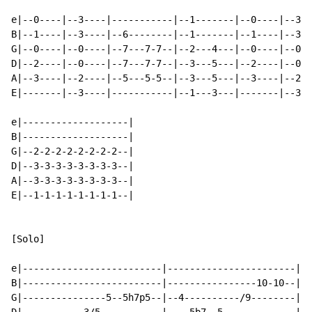
e|--0----|--3----|-----------|--1-------|--0----|--3--
B|--1----|--3----|--6--------|--1-------|--1----|--3--
G|--0----|--0----|--7---7-7--|--2---4---|--0----|--0--
D|--2----|--0----|--7---7-7--|--3---5---|--2----|--0--
A|--3----|--2----|--5---5-5--|--3---5---|--3----|--2--
E|-------|--3----|-----------|--1---3---|-------|--3--
e|-------------------|

B|-------------------|

G|--2-2-2-2-2-2-2-2--|

D|--3-3-3-3-3-3-3-3--|

A|--3-3-3-3-3-3-3-3--|

E|--1-1-1-1-1-1-1-1--|

[Solo]

e|-------------------------|-----------------------|--
B|-------------------------|----------------10-10--|--
G|---------------5--5h7p5--|--4----------/9--------|--