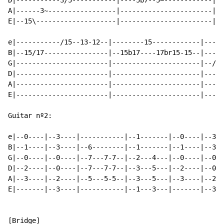
D|-----------3/5-----------|----5b7--5~------------|--
A|------3~-----------------|-----------------------|--
E|--15\--------------------|-----------------------|--
e|-----------/15--13-12--|--------15------------|-----
B|--15/17----------------|--15b17----17br15-15--|-----
G|-----------------------|----------------------|--/12
D|-----------------------|----------------------|-----
A|-----------------------|----------------------|-----
E|-----------------------|----------------------|-----
Guitar nº2:

e|--0----|--3----|-----------|--1-------|--0----|--3--
B|--1----|--3----|--6--------|--1-------|--1----|--3--
G|--0----|--0----|--7---7-7--|--2---4---|--0----|--0--
D|--2----|--0----|--7---7-7--|--3---5---|--2----|--0--
A|--3----|--2----|--5---5-5--|--3---5---|--3----|--2--
E|-------|--3----|-----------|--1---3---|-------|--3--
[Bridge]
