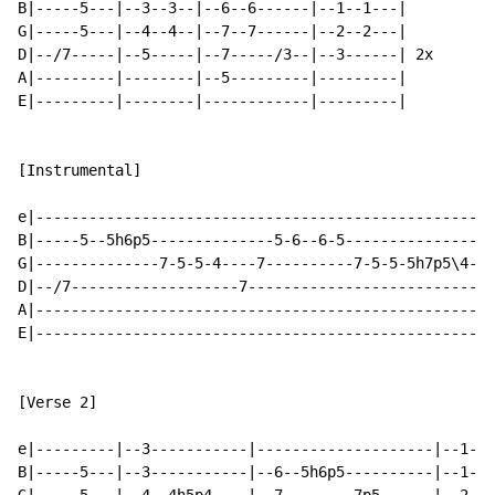
B|-----5---|--3--3--|--6--6------|--1--1---|

G|-----5---|--4--4--|--7--7------|--2--2---|

D|--/7-----|--5-----|--7-----/3--|--3------| 2x

A|---------|--------|--5---------|---------|

E|---------|--------|------------|---------|

[Instrumental]

e|---------------------------------------------------|

B|-----5--5h6p5--------------5-6--6-5----------------|

G|--------------7-5-5-4----7----------7-5-5-5h7p5\4--|

D|--/7-------------------7---------------------------|

A|---------------------------------------------------|

E|---------------------------------------------------|

[Verse 2]

e|---------|--3-----------|--------------------|--1--1
B|-----5---|--3-----------|--6--5h6p5----------|--1--1