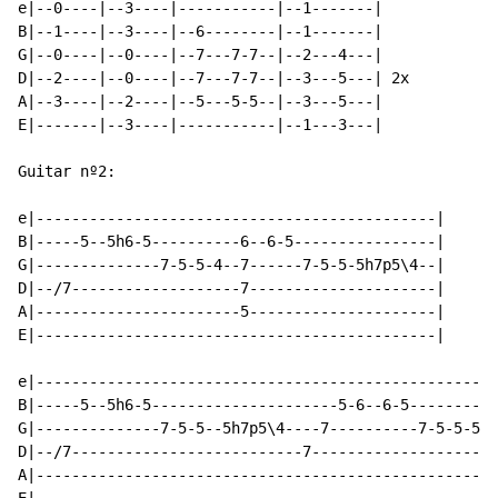
e|--0----|--3----|-----------|--1-------|

B|--1----|--3----|--6--------|--1-------|

G|--0----|--0----|--7---7-7--|--2---4---|

D|--2----|--0----|--7---7-7--|--3---5---| 2x

A|--3----|--2----|--5---5-5--|--3---5---|

E|-------|--3----|-----------|--1---3---|

Guitar nº2:

e|---------------------------------------------|

B|-----5--5h6-5----------6--6-5----------------|

G|--------------7-5-5-4--7------7-5-5-5h7p5\4--|

D|--/7-------------------7---------------------|

A|-----------------------5---------------------|

E|---------------------------------------------|

e|----------------------------------------------------
B|-----5--5h6-5---------------------5-6--6-5----------
G|--------------7-5-5--5h7p5\4----7----------7-5-5-5h7
D|--/7--------------------------7---------------------
A|----------------------------------------------------