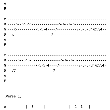
A|----------------------------------------------------
E|----------------------------------------------------
e|--------------------------------------------------|

B|----5--5h6p5--------------5-6--6-5----------------|

G|---x---------7-5-5-4----7----------7-5-5-5h7p5\4--|

D|--x-------------------7---------------------------|

A|--------------------------------------------------|

E|--------------------------------------------------|

e|---------------------------------------------------|

B|-----5--5h6-5--------------5-6--6-5----------------|

G|--------------7-5-5-4----7----------7-5-5-5h7p5\4--|

D|--/7-------------------7---------------------------|

A|---------------------------------------------------|

E|---------------------------------------------------|

[Verse 1]

e|---------|--3-----|------------|--1--1---|
