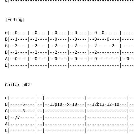
E|----------------------------------------------------
[Ending]

e|--0----|--0----|--0----|--0----|--0--0------|-----0-
B|--1----|--1----|--0----|--0----|--0----0----|-------
G|--2----|--2----|--2----|--2----|--2------2--|-------
D|--2----|--2----|--2----|--2----|--2---------|-------
A|--0----|--0----|--0----|--0----|--0---------|--0----
E|-------|-------|-------|--------------------|-------
Guitar nº2:

e|----------|--|----------------|----------------|--8/
B|-----5----|--|--13p10--x-10---|--12b13-12-10---|----
G|-----5----|--|----------------|----------------|----
D|--/7------|--|----------------|----------------|----
A|----------|--|----------------|----------------|----
E|----------|--|----------------|----------------|----