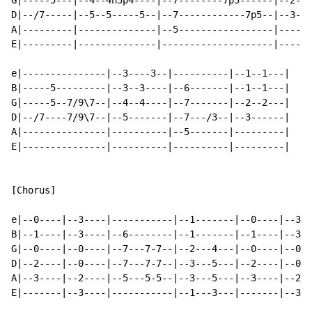
G|-----5---|--4--4h5p4----|--7--------7p5------|--2--2
D|--/7-----|--5--5-----5--|--7------------7p5--|--3---
A|---------|--------------|--5-----------------|------
E|---------|--------------|--------------------|------
e|---------------|--3----3--|----------|--1--1---|

B|-----5---------|--3--3----|--6-------|--1--1---|

G|-----5--7/9\7--|--4--4----|--7-------|--2--2---|

D|--/7----7/9\7--|--5-------|--7---/3--|--3------|

A|---------------|----------|--5-------|---------|

E|---------------|----------|----------|---------|

[Chorus]

e|--0----|--3----|-----------|--1-------|--0----|--3--
B|--1----|--3----|--6--------|--1-------|--1----|--3--
G|--0----|--0----|--7---7-7--|--2---4---|--0----|--0--
D|--2----|--0----|--7---7-7--|--3---5---|--2----|--0--
A|--3----|--2----|--5---5-5--|--3---5---|--3----|--2--
E|-------|--3----|-----------|--1---3---|-------|--3--